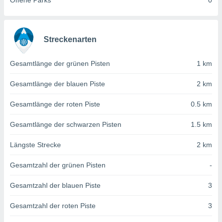
Offene Parks
0
von
erte
verwendung
n zur
Streckenarten
erter
Gesamtlänge der grünen Pisten
1 km
rstellung
n zur
Gesamtlänge der blauen Piste
2 km
ierung von
verwendung
Gesamtlänge der roten Piste
0.5 km
n zur
erter
Gesamtlänge der schwarzen Pisten
1.5 km
essung der
ung,
Längste Strecke
2 km
er
ce von
Gesamtzahl der grünen Pisten
-
analyse von
n durch
Gesamtzahl der blauen Piste
3
 oder
onen von
Gesamtzahl der roten Piste
3
nen