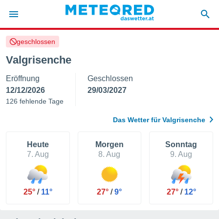
geschlossen
politik
Valgrisenche
von
Eröffnung
Geschlossen
at) wurde
uten
12/12/2026
29/03/2027
m
126 fehlende Tage
llen, dass
estellten
Das Wetter für Valgrisenche
nen von
tät sind.
 diese
Heute
Morgen
Sonntag
er die
7. Aug
8. Aug
9. Aug
Optionen
 cookies
25°
/
11°
27°
/
9°
27°
/
12°
s adgang
gitale