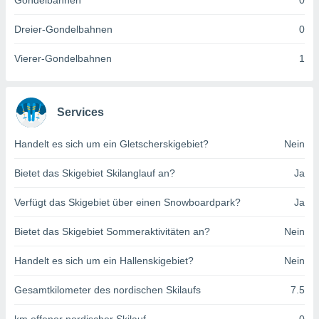
Gondelbahnen
0
indeutige
 oder
Dreier-Gondelbahnen
0
en, um
Vierer-Gondelbahnen
1
ezogene
Ihren
 dieser
P-Adressen
Services
-
 zu
Handelt es sich um ein Gletscherskigebiet?
Nein
 darauf
n und diese
ten. Einige
Bietet das Skigebiet Skilanglauf an?
Ja
rarbeiten
Verfügt das Skigebiet über einen Snowboardpark?
Ja
ezogenen
icherweise
Bietet das Skigebiet Sommeraktivitäten an?
Nein
age eines
en
Handelt es sich um ein Hallenskigebiet?
Nein
, dem Sie
hen
Gesamtkilometer des nordischen Skilaufs
7.5
 dies zu
 Sie Ihre