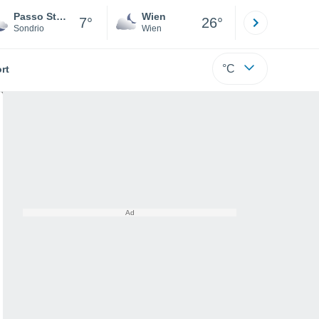
Passo Stelvio
Wien
Innsbruck
7°
26°
Sondrio
Wien
Tirol
°C
rt