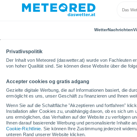
Wetter
Nachrichten
V
Privatlivspolitik
Der Inhalt von Meteored (daswetter.at) wurde von Fachleuten erst
von hoher Qualität sind. Sie können diese Website über die fol
Accepter cookies og gratis adgang
Home
Italien
Provinz Sondrio
Passo Stelvio
Gezielte digitale Werbung, die auf Informationen basiert, die 
ermöglicht es uns, unser Geschäft zu finanzieren und Ihnen weit
geöffnet
Wenn Sie auf die Schaltfläche "Akzeptieren und fortfahren" kli
Installation aller Cookies zu, unabhängig davon, ob es sich um 
Passo Stelvio
uns ermöglichen, das Verhalten auf der Website zu verfolgen und
Ihnen darauf basierende Werbung und personalisierte Inhalte an
Cookie-Richtlinie
. Sie können Ihre Zustimmung jederzeit widerru
unteren Rand unserer Website klicken.
Eröffnung
Geschlossen