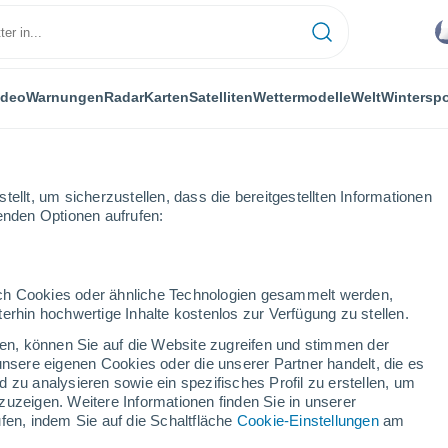
ideo
Warnungen
Radar
Karten
Satelliten
Wettermodelle
Welt
Winterspo
ellt, um sicherzustellen, dass die bereitgestellten Informationen
genden Optionen aufrufen:
Wintersport
durch Cookies oder ähnliche Technologien gesammelt werden,
erhin hochwertige Inhalte kostenlos zur Verfügung zu stellen.
Das Wetter für Passo Stelvio
cken, können Sie auf die Website zugreifen und stimmen der
unsere eigenen Cookies oder die unserer Partner handelt, die es
 zu analysieren sowie ein spezifisches Profil zu erstellen, um
Heute
Morgen
Sonntag
zuzeigen. Weitere Informationen finden Sie in unserer
7. Aug
8. Aug
9. Aug
fen, indem Sie auf die Schaltfläche
Cookie-Einstellungen
am