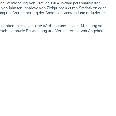
ten, verwendung von Profilen zur Auswahl personalisierter
on Inhalten, analyse von Zielgruppen durch Statistiken oder
ung und Verbesserung der Angebote, verwendung reduzierter
dgeräten, personalisierte Werbung und Inhalte, Messung von
forschung sowie Entwicklung und Verbesserung von Angeboten.
Passo Stelvio - verso le piste di sci sul
Passo Stelvio -
ghiacciaio
l'orizzonte
6 Aug 2026
6 Aug 2026