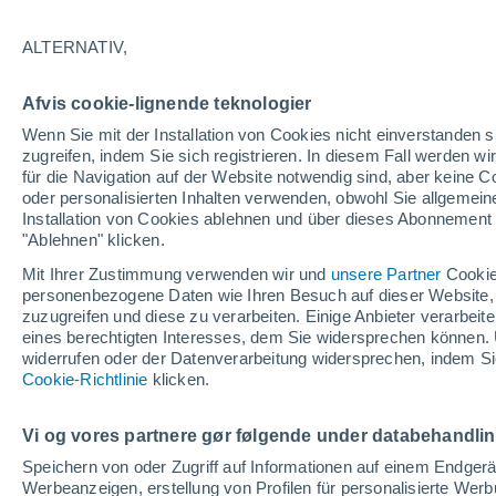
30/05/2026
01/11/2026
ALTERNATIV,
Afvis cookie-lignende teknologier
Schneebericht heute
Wenn Sie mit der Installation von Cookies nicht einverstanden s
zugreifen, indem Sie sich registrieren. In diesem Fall werden wir
für die Navigation auf der Website notwendig sind, aber keine
Pisten nach
0
7
1
0
oder personalisierten Inhalten verwenden, obwohl Sie allgemein
Schwierigkeitsgrad
Installation von Cookies ablehnen und über dieses Abonnement a
"Ablehnen" klicken.
befahrbare Pistenkilometer
3 / 12
Mit Ihrer Zustimmung verwenden wir und
unsere Partner
Cookie
personenbezogene Daten wie Ihren Besuch auf dieser Website,
zuzugreifen und diese zu verarbeiten. Einige Anbieter verarbe
eines berechtigten Interesses, dem Sie widersprechen können. 
Offene Pisten
6 / 8
widerrufen oder der Datenverarbeitung widersprechen, indem Sie
Cookie-Richtlinie
klicken.
Lifte
4 / 6
Vi og vores partnere gør følgende under databehandli
Speichern von oder Zugriff auf Informationen auf einem Endger
Werbeanzeigen, erstellung von Profilen für personalisierte Wer