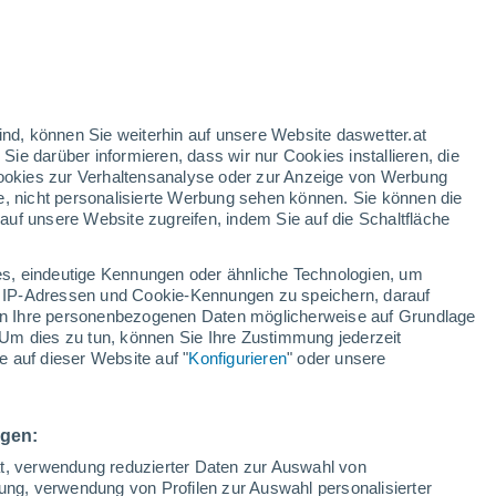
16°
/
5°
16°
/
5°
17°
/
5°
ind, können Sie weiterhin auf unsere Website daswetter.at
 Sie darüber informieren, dass wir nur Cookies installieren, die
 Cookies zur Verhaltensanalyse oder zur Anzeige von Werbung
Schneeverhältnisse
e, nicht personalisierte Werbung sehen können. Sie können die
uf unsere Website zugreifen, indem Sie auf die Schaltfläche
Schneehöhe im Tal
-
s, eindeutige Kennungen oder ähnliche Technologien, um
Schneehöhe iauf dem Berg
105 cm
 IP-Adressen und Cookie-Kennungen zu speichern, darauf
iten Ihre personenbezogenen Daten möglicherweise auf Grundlage
Um dies zu tun, können Sie Ihre Zustimmung jederzeit
Schneebeschaffenheit im Tal
-
 auf dieser Website auf "
Konfigurieren
" oder unsere
Schneebeschaffenheit auf dem Berg
Kompaktschnee
ngen:
ät, verwendung reduzierter Daten zur Auswahl von
bung, verwendung von Profilen zur Auswahl personalisierter