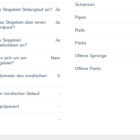
Schanzen
s Skigebiet Skilanglauf an?
Ja
Pipes
as Skigebiet über einen
Ja
rdpark?
Rails
s Skigebiet
Ja
Parks
tivitäten an?
Offene Sprünge
s sich um ein
Nein
gebiet?
Offene Parks
lometer des nordischen
5
r nordischer Skilauf
-
präpariert
-
-