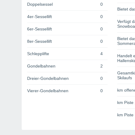
Doppelsessel
0
Bietet da
4er-Sessellift
0
Verfügt d
Snowboa
6er-Sessellift
0
Bietet da
8er-Sessellift
0
Sommerak
Schlepplifte
4
Handelt e
Hallenski
Gondelbahnen
2
Gesamtki
Skilaufs
Dreier-Gondelbahnen
0
km offene
Vierer-Gondelbahnen
0
km Piste 
km Piste