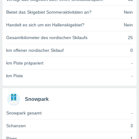
indeutige
 oder
Bietet das Skigebiet Sommeraktivitäten an?
Nein
en, um
Handelt es sich um ein Hallenskigebiet?
Nein
ezogene
Ihren
Gesamtkilometer des nordischen Skilaufs
25
 dieser
P-Adressen
km offener nordischer Skilauf
0
-
 zu
km Piste präpariert
-
 darauf
n und diese
ten. Einige
km Piste
-
rarbeiten
ezogenen
icherweise
Snowpark
age eines
en
Snowpark gesamt
-
, dem Sie
hen
Schanzen
3
 dies zu
 Sie Ihre
Pipes
1