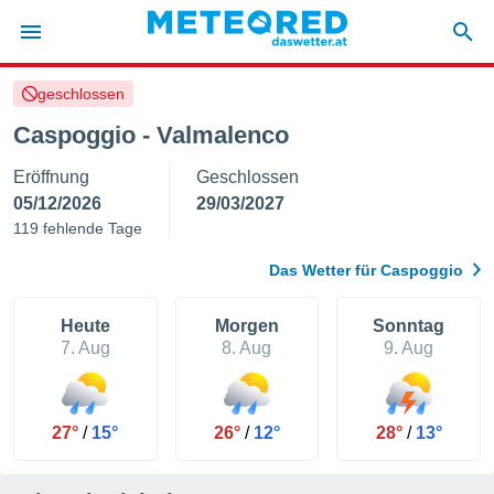
geschlossen
politik
Caspoggio - Valmalenco
von
Eröffnung
Geschlossen
at) wurde
uten
05/12/2026
29/03/2027
m
119 fehlende Tage
llen, dass
estellten
Das Wetter für Caspoggio
nen von
tät sind.
 diese
Heute
Morgen
Sonntag
er die
7. Aug
8. Aug
9. Aug
Optionen
 cookies
27°
/
15°
26°
/
12°
28°
/
13°
s adgang
gitale