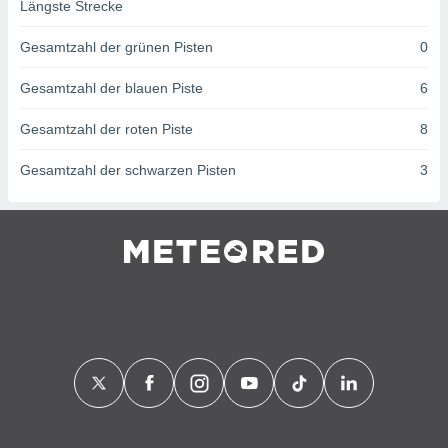
von
Längste Strecke
erte
Gesamtzahl der grünen Pisten
0
verwendung
n zur
Gesamtzahl der blauen Piste
6
erter
Gesamtzahl der roten Piste
8
rstellung
n zur
Gesamtzahl der schwarzen Pisten
3
ierung von
verwendung
n zur
erter
essung der
ung,
er
ce von
analyse von
n durch
 oder
onen von
nen