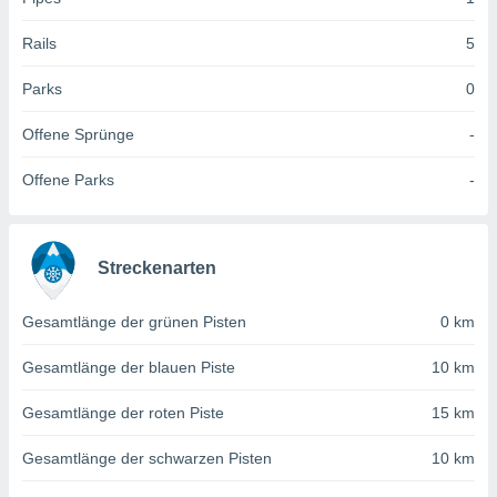
 jederzeit
oder der
Rails
5
beitung
hen, indem
ser
Parks
0
f "
en
" oder
Offene Sprünge
-
tlinie
Offene Parks
-
es
gør
Streckenarten
 under
ndlingen:
Gesamtlänge der grünen Pisten
0 km
von oder
Gesamtlänge der blauen Piste
10 km
nen auf
erät,
Gesamtlänge der roten Piste
15 km
g
 Daten zur
on
Gesamtlänge der schwarzen Pisten
10 km
igen,