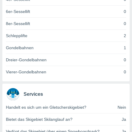
keine
r
6er-Sessellift
0
analyse
nzeige von
8er-Sessellift
0
der
erten
Schlepplifte
2
erwenden,
Gondelbahnen
1
 nicht
erte
Dreier-Gondelbahnen
0
ehen
e können
ation von
Vierer-Gondelbahnen
0
lehnen und
s
t auf
site
Services
 indem Sie
altfläche
Handelt es sich um ein Gletscherskigebiet?
Nein
 klicken.
Bietet das Skigebiet Skilanglauf an?
Ja
Zustimmung
wir und
tner
Verfügt das Skigebiet über einen Snowboardpark?
Ja