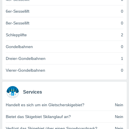
keine
r
6er-Sessellift
0
analyse
nzeige von
8er-Sessellift
0
der
erten
Schlepplifte
2
erwenden,
Gondelbahnen
0
 nicht
erte
Dreier-Gondelbahnen
1
ehen
e können
ation von
Vierer-Gondelbahnen
0
lehnen und
s
t auf
site
Services
 indem Sie
altfläche
Handelt es sich um ein Gletscherskigebiet?
Nein
 klicken.
Bietet das Skigebiet Skilanglauf an?
Nein
Zustimmung
wir und
tner
Verfügt das Skigebiet über einen Snowboardpark?
Nein