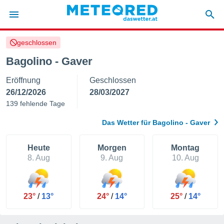
geschlossen
politik
Bagolino - Gaver
von
Eröffnung
Geschlossen
at) wurde
uten
26/12/2026
28/03/2027
m
139 fehlende Tage
llen, dass
estellten
Das Wetter für Bagolino - Gaver
nen von
tät sind.
 diese
Heute
Morgen
Montag
er die
8. Aug
9. Aug
10. Aug
Optionen
 cookies
23°
/
13°
24°
/
14°
25°
/
14°
s adgang
gitale