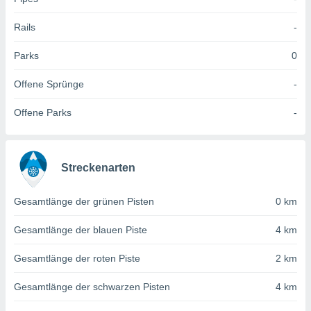
 jederzeit
oder der
Rails
-
beitung
hen, indem
ser
Parks
0
f "
en
" oder
Offene Sprünge
-
tlinie
Offene Parks
-
es
gør
Streckenarten
 under
ndlingen:
Gesamtlänge der grünen Pisten
0 km
von oder
Gesamtlänge der blauen Piste
4 km
nen auf
erät,
Gesamtlänge der roten Piste
2 km
g
 Daten zur
on
Gesamtlänge der schwarzen Pisten
4 km
igen,