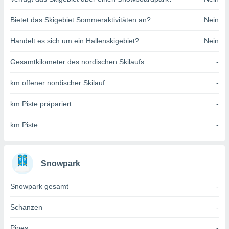
indeutige
 oder
Bietet das Skigebiet Sommeraktivitäten an?
Nein
en, um
Handelt es sich um ein Hallenskigebiet?
Nein
ezogene
Ihren
Gesamtkilometer des nordischen Skilaufs
-
 dieser
P-Adressen
km offener nordischer Skilauf
-
-
 zu
km Piste präpariert
-
 darauf
n und diese
ten. Einige
km Piste
-
rarbeiten
ezogenen
icherweise
Snowpark
age eines
en
Snowpark gesamt
-
, dem Sie
hen
Schanzen
-
 dies zu
 Sie Ihre
Pipes
-