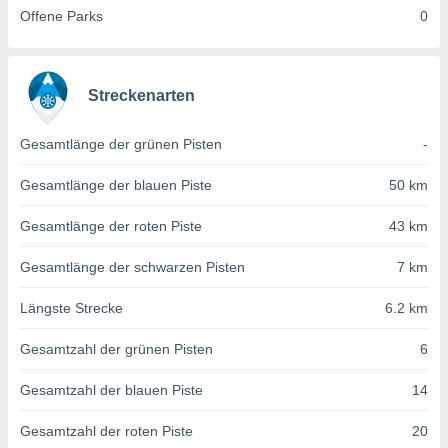
von
Offene Parks
0
erte
verwendung
n zur
Streckenarten
erter
rstellung
Gesamtlänge der grünen Pisten
-
n zur
ierung von
Gesamtlänge der blauen Piste
50 km
verwendung
n zur
Gesamtlänge der roten Piste
43 km
erter
Gesamtlänge der schwarzen Pisten
7 km
essung der
ung,
er
Längste Strecke
6.2 km
ce von
analyse von
Gesamtzahl der grünen Pisten
6
n durch
 oder
Gesamtzahl der blauen Piste
14
onen von
Gesamtzahl der roten Piste
20
nen