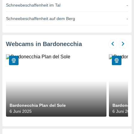
okies oder
Schneebeschaffenheit im Tal
-
 Partner
e es uns
Schneebeschaffenheit auf dem Berg
-
n, das
uf der
 verfolgen
lysieren
Webcams in Bardonecchia
s Profil zu
um Ihnen
ierende
nd
erte Inhalte
. Weitere
nen finden
rer
tlinie
. Sie
e
 jederzeit
Bardonecchia Plan del Sole
Bardonecc
, indem Sie
6 Juni 2025
6 Juni 202
altfläche
stellungen
n Rand
bsite