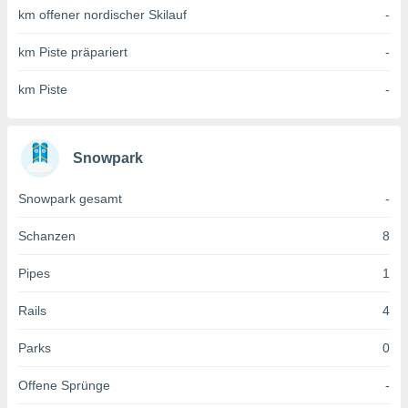
 jederzeit
km offener nordischer Skilauf
-
oder der
beitung
km Piste präpariert
-
hen, indem
ser
km Piste
-
f "
en
" oder
tlinie
Snowpark
es
Snowpark gesamt
-
gør
 under
Schanzen
8
ndlingen:
von oder
Pipes
1
nen auf
Rails
4
erät,
g
Parks
0
 Daten zur
on
Offene Sprünge
-
igen,