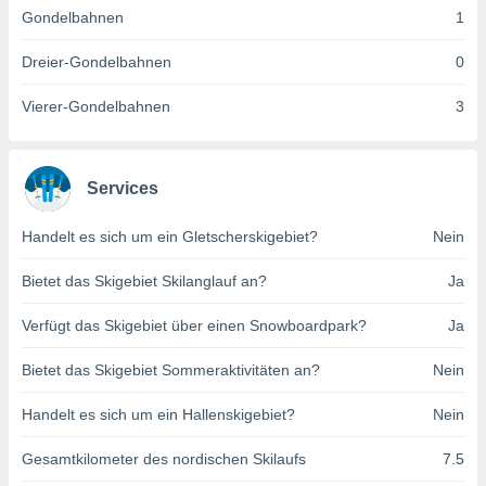
indeutige
Gondelbahnen
1
 oder
Dreier-Gondelbahnen
0
en, um
ezogene
Vierer-Gondelbahnen
3
Ihren
 dieser
P-Adressen
-
Services
 zu
 darauf
Handelt es sich um ein Gletscherskigebiet?
Nein
n und diese
ten. Einige
Bietet das Skigebiet Skilanglauf an?
Ja
rarbeiten
ezogenen
Verfügt das Skigebiet über einen Snowboardpark?
Ja
icherweise
age eines
Bietet das Skigebiet Sommeraktivitäten an?
Nein
en
, dem Sie
Handelt es sich um ein Hallenskigebiet?
Nein
hen
 dies zu
Gesamtkilometer des nordischen Skilaufs
7.5
 Sie Ihre