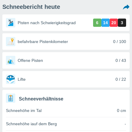
ie auf
Schneebericht heute
en basiert,
Cookies
che
Pisten nach Schwierigkeitsgrad
6
14
20
3
en
 werden,
 es uns,
AKZEPTIEREN
häft zu
befahrbare Pistenkilometer
0 / 100
UND
n und Ihnen
FORTFAHREN
hochwertige
tenlos zur
Offene Pisten
0 / 43
u stellen.
EINSTELLUNGEN
uf die
he
Lifte
0 / 22
en und
 klicken,
 auf die
Schneeverhältnisse
greifen und
er
Schneehöhe im Tal
0 cm
 aller
,
 davon, ob
Schneehöhe iauf dem Berg
-
 unsere