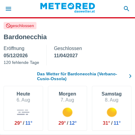
geschlossen
politik
Bardonecchia
von
Eröffnung
Geschlossen
at) wurde
uten
05/12/2026
11/04/2027
m
120 fehlende Tage
llen, dass
estellten
Das Wetter für Bardonecchia (Verbano-
nen von
Cusio-Ossola)
tät sind.
 diese
Heute
Morgen
Samstag
er die
6. Aug
7. Aug
8. Aug
Optionen
 cookies
s adgang
29°
/
11°
29°
/
12°
31°
/
11°
gitale