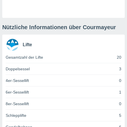
keine
r
analyse
nzeige von
der
Nützliche Informationen über Courmayeur
erten
erwenden,
Lifte
 nicht
erte
Gesamtzahl der Lifte
20
ehen
e können
ation von
Doppelsessel
3
lehnen und
s
4er-Sessellift
0
t auf
site
6er-Sessellift
1
 indem Sie
altfläche
8er-Sessellift
0
 klicken.
Zustimmung
Schlepplifte
5
wir und
tner