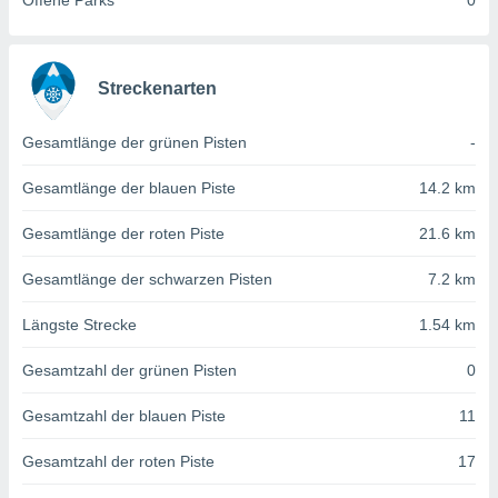
Offene Parks
0
von
erte
verwendung
n zur
Streckenarten
erter
Gesamtlänge der grünen Pisten
-
rstellung
n zur
Gesamtlänge der blauen Piste
14.2 km
ierung von
verwendung
Gesamtlänge der roten Piste
21.6 km
n zur
erter
Gesamtlänge der schwarzen Pisten
7.2 km
essung der
ung,
Längste Strecke
1.54 km
er
ce von
Gesamtzahl der grünen Pisten
0
analyse von
n durch
Gesamtzahl der blauen Piste
11
 oder
onen von
Gesamtzahl der roten Piste
17
nen