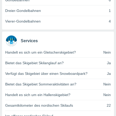
Gondelbahnen
6
indeutige
 oder
Dreier-Gondelbahnen
1
en, um
Vierer-Gondelbahnen
4
ezogene
Ihren
 dieser
P-Adressen
Services
-
 zu
Handelt es sich um ein Gletscherskigebiet?
Nein
 darauf
n und diese
ten. Einige
Bietet das Skigebiet Skilanglauf an?
Ja
rarbeiten
Verfügt das Skigebiet über einen Snowboardpark?
Ja
ezogenen
icherweise
Bietet das Skigebiet Sommeraktivitäten an?
Nein
age eines
en
Handelt es sich um ein Hallenskigebiet?
Nein
, dem Sie
hen
Gesamtkilometer des nordischen Skilaufs
22
 dies zu
 Sie Ihre