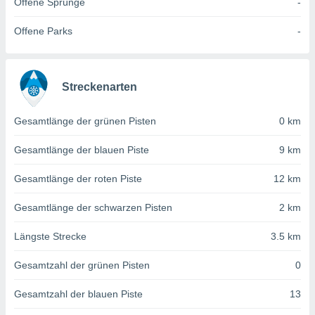
von
Offene Sprünge
-
erte
Offene Parks
-
verwendung
n zur
erter
Streckenarten
rstellung
n zur
Gesamtlänge der grünen Pisten
0 km
ierung von
verwendung
n zur
Gesamtlänge der blauen Piste
9 km
erter
Gesamtlänge der roten Piste
12 km
essung der
ung,
Gesamtlänge der schwarzen Pisten
2 km
er
ce von
Längste Strecke
3.5 km
analyse von
n durch
Gesamtzahl der grünen Pisten
0
 oder
onen von
Gesamtzahl der blauen Piste
13
nen