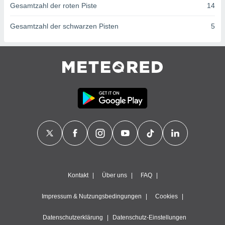
ntwicklung
Gesamtzahl der roten Piste
14
serung der
Gesamtzahl der schwarzen Pisten
5
g
 Daten zur
n Inhalten.
ten und
ion durch
on
,
erte
d Inhalte,
on
ung und der
ce von
nforschung
Kontakt
Über uns
FAQ
icklung
serung von
Impressum & Nutzungsbedingungen
Cookies
.
sere 1199
Datenschutzerklärung
Datenschutz-Einstellungen