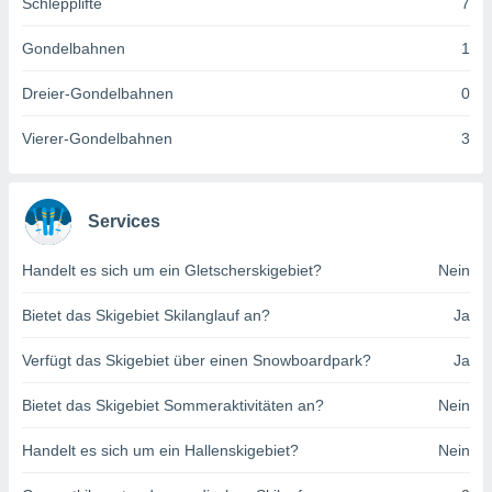
Schlepplifte
7
indeutige
 oder
Gondelbahnen
1
en, um
Dreier-Gondelbahnen
0
ezogene
Ihren
Vierer-Gondelbahnen
3
 dieser
P-Adressen
-
 zu
Services
 darauf
n und diese
ten. Einige
Handelt es sich um ein Gletscherskigebiet?
Nein
rarbeiten
Bietet das Skigebiet Skilanglauf an?
Ja
ezogenen
icherweise
Verfügt das Skigebiet über einen Snowboardpark?
Ja
age eines
en
Bietet das Skigebiet Sommeraktivitäten an?
Nein
, dem Sie
hen
Handelt es sich um ein Hallenskigebiet?
Nein
 dies zu
 Sie Ihre