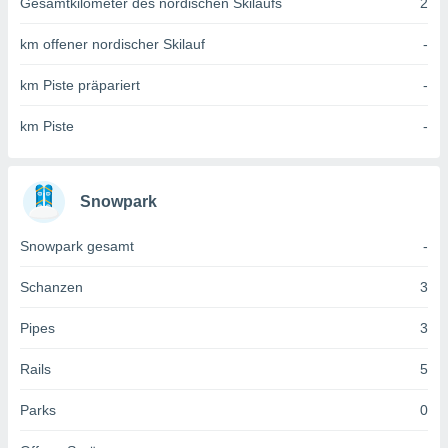
Gesamtkilometer des nordischen Skilaufs
2
 jederzeit
oder der
beitung
km offener nordischer Skilauf
-
hen, indem
ser
km Piste präpariert
-
f "
en
" oder
km Piste
-
tlinie
Snowpark
es
gør
Snowpark gesamt
-
 under
ndlingen:
Schanzen
3
von oder
Pipes
3
nen auf
erät,
Rails
5
g
 Daten zur
Parks
0
on
igen,