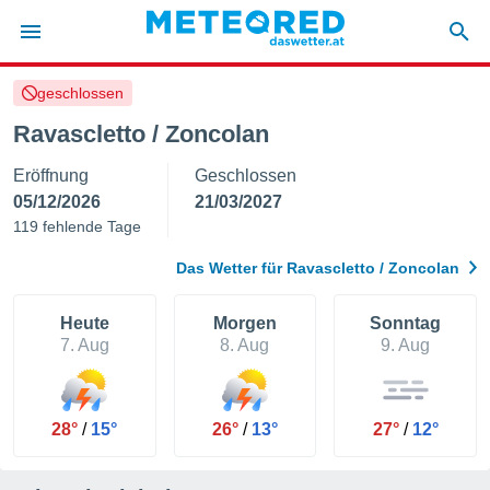
geschlossen
politik
Ravascletto / Zoncolan
von
Eröffnung
Geschlossen
at) wurde
uten
05/12/2026
21/03/2027
m
119 fehlende Tage
llen, dass
estellten
Das Wetter für Ravascletto / Zoncolan
nen von
tät sind.
 diese
Heute
Morgen
Sonntag
er die
7. Aug
8. Aug
9. Aug
Optionen
 cookies
28°
/
15°
26°
/
13°
27°
/
12°
s adgang
gitale