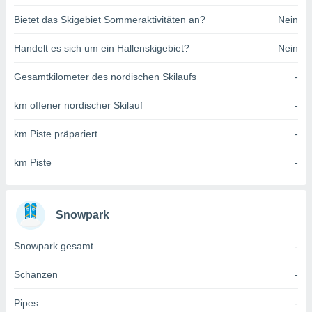
indeutige
Bietet das Skigebiet Sommeraktivitäten an?
Nein
 oder
Handelt es sich um ein Hallenskigebiet?
Nein
en, um
ezogene
Ihren
Gesamtkilometer des nordischen Skilaufs
-
 dieser
P-Adressen
km offener nordischer Skilauf
-
-
 zu
km Piste präpariert
-
 darauf
n und diese
km Piste
-
ten. Einige
rarbeiten
ezogenen
Snowpark
icherweise
age eines
Snowpark gesamt
-
en
, dem Sie
Schanzen
-
hen
 dies zu
 Sie Ihre
Pipes
-