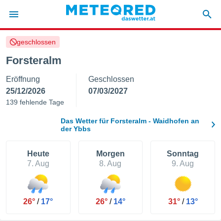
geschlossen
politik
Forsteralm
von
Eröffnung
Geschlossen
at) wurde
uten
25/12/2026
07/03/2027
m
139 fehlende Tage
llen, dass
estellten
Das Wetter für Forsteralm - Waidhofen an
nen von
der Ybbs
tät sind.
 diese
Heute
Morgen
Sonntag
er die
7. Aug
8. Aug
9. Aug
Optionen
 cookies
s adgang
26°
/
17°
26°
/
14°
31°
/
13°
gitale