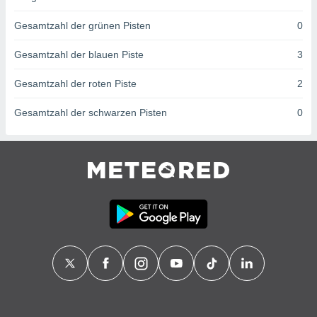
von
Gesamtzahl der grünen Pisten
0
erte
verwendung
Gesamtzahl der blauen Piste
3
n zur
erter
Gesamtzahl der roten Piste
2
rstellung
n zur
Gesamtzahl der schwarzen Pisten
0
ierung von
verwendung
n zur
erter
essung der
ung,
er
ce von
analyse von
n durch
 oder
onen von
nen