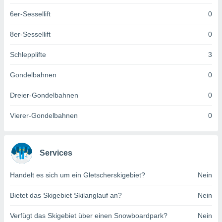
keine
6er-Sessellift
0
r
analyse
8er-Sessellift
0
nzeige von
der
erten
Schlepplifte
3
erwenden,
Gondelbahnen
0
 nicht
erte
Dreier-Gondelbahnen
0
ehen
e können
Vierer-Gondelbahnen
0
ation von
lehnen und
s
t auf
Services
site
 indem Sie
Handelt es sich um ein Gletscherskigebiet?
Nein
altfläche
 klicken.
Bietet das Skigebiet Skilanglauf an?
Nein
Zustimmung
wir und
Verfügt das Skigebiet über einen Snowboardpark?
Nein
tner