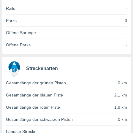
 jederzeit
oder der
Rails
-
beitung
hen, indem
Parks
0
ser
f "
Offene Sprünge
-
en
" oder
Offene Parks
-
tlinie
es
Streckenarten
gør
 under
ndlingen:
Gesamtlänge der grünen Pisten
0 km
von oder
Gesamtlänge der blauen Piste
2.1 km
nen auf
erät,
Gesamtlänge der roten Piste
1.8 km
g
 Daten zur
Gesamtlänge der schwarzen Pisten
0 km
on
igen,
Längste Strecke