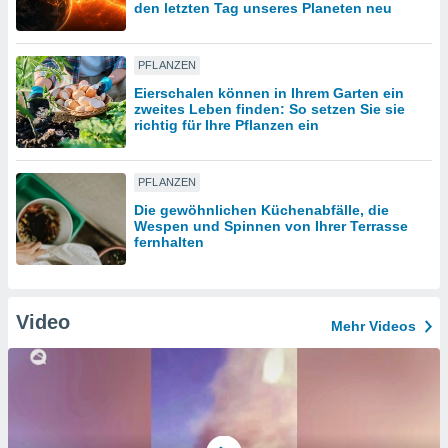
den letzten Tag unseres Planeten neu
IV,
PFLANZEN
kie-
Eierschalen können in Ihrem Garten ein
zweites Leben finden: So setzen Sie sie
richtig für Ihre Pflanzen ein
er
it der
n von
PFLANZEN
cht
Die gewöhnlichen Küchenabfälle, die
den sind,
Wespen und Spinnen von Ihrer Terrasse
 weiterhin
fernhalten
 Website
t
 indem Sie
ieren. In
Video
Mehr Videos
l werden
über
, dass wir
s
, die für die
auf der
twendig