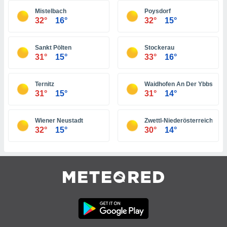
 jederzeit
oder der
Mistelbach
Poysdorf
32°
16°
32°
15°
beitung
hen, indem
ser
Sankt Pölten
Stockerau
f "
31°
15°
33°
16°
en
" oder
tlinie
Ternitz
Waidhofen An Der Ybbs
31°
15°
31°
14°
es
gør
Wiener Neustadt
Zwettl-Niederösterreich
 under
32°
15°
30°
14°
ndlingen:
von oder
nen auf
erät,
g
 Daten zur
on
igen,