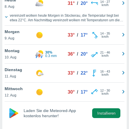
okies oder
14
-
27
31°
/
20°
km/h
8. Aug
 Partner
e es uns
Wettervorhersage für heute in Stockerau
vereinzelt wolken heute Morgen in Stockerau, die Temperatur liegt bei
n, das
etwa
22°C
. Am Nachmittag vereinzelt wolken mit Temperaturen um die
uf der
28°C
. In der kommenden Nacht werden
23°C
erwartet, sonnig. Wind aus
 verfolgen
Osten, mit einer Windgeschwindigkeit von
14 km/h
über den heutigen
Morgen
14
-
35
Tag hinweg.
33°
/
17°
lysieren
km/h
9. Aug
s Profil zu
Montag
um Ihnen
30%
21
-
46
36°
/
20°
0.3 mm
km/h
ierende
10. Aug
nd
erte Inhalte
Dienstag
16
-
43
33°
/
22°
. Weitere
km/h
11. Aug
nen finden
rer
Mittwoch
tlinie
. Sie
12
-
30
30°
/
17°
km/h
e
12. Aug
 jederzeit
, indem Sie
Laden Sie die Meteored-App
altfläche
Installieren
kostenlos herunter!
stellungen
n Rand
bsite