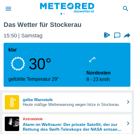
Das Wetter für Stockerau
politik
15:50
Samstag
...
von
at) wurde
klar
uten
30°
m
llen, dass
estellten
Nordosten
nen von
gefühlte Temperatur 29°
8
23 km/h
tät sind.
 diese
er die
Optionen
gelbe Warnstufe
Heute mäßige Wetterwarnung wegen hitze in Stockerau
 cookies
Astronomie
s adgang
Alarm im Weltraum: Der private Satellit, der zur
Rettung des Swift-Teleskops der NASA entsandt
gitale