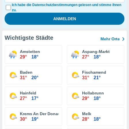
Ich habe die Datenschutzbestimmungen gelesen und stimme ihnen
zu.
Wichtigste Städte
Mehr Orte
Amstetten
Aspang-Markt
29°
18°
27°
18°
Baden
Fischamend
31°
20°
31°
21°
Hainfeld
Hollabrunn
27°
17°
29°
18°
Krems An Der Donau
Melk
30°
19°
28°
18°