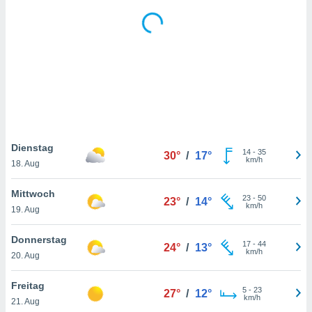
keine
r
analyse
nzeige von
der
erten
erwenden,
 nicht
erte
ehen
Dienstag
14
-
35
30°
/
17°
e können
km/h
18. Aug
ation von
lehnen und
Mittwoch
s
23
-
50
23°
/
14°
km/h
t auf
19. Aug
site
 indem Sie
Donnerstag
17
-
44
24°
/
13°
altfläche
km/h
20. Aug
 klicken.
Zustimmung
Freitag
5
-
23
27°
/
12°
wir und
km/h
21. Aug
tner