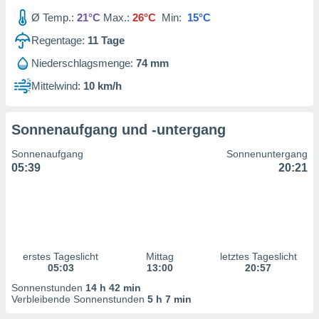
ntwicklung
Ø Temp.:
21°C
Max.:
26°C
Min:
15°C
serung der
Regentage:
11
Tage
g
 Daten zur
Niederschlagsmenge:
74 mm
n Inhalten.
Mittelwind:
10 km/h
ten und
ion durch
Sonnenaufgang und -untergang
on
,
Sonnenaufgang
Sonnenuntergang
erte
05:39
20:21
d Inhalte,
on
ung und der
ce von
nforschung
erstes Tageslicht
Mittag
letztes Tageslicht
icklung
05:03
13:00
20:57
serung von
.
Sonnenstunden
14 h 42 min
Verbleibende Sonnenstunden
5 h 7 min
sere 1199