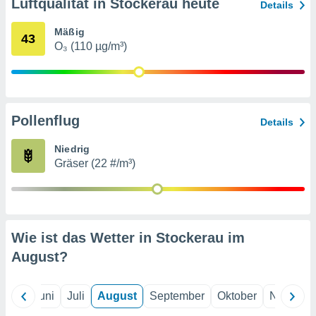
von
Luftqualität in Stockerau heute
Details
erte
Mäßig
43
verwendung
O₃ (110 µg/m³)
n zur
erter
rstellung
n zur
Pollenflug
ierung von
Details
verwendung
n zur
Niedrig
Gräser (22 #/m³)
erter
essung der
ung,
er
ce von
Wie ist das Wetter in Stockerau im
analyse von
August
?
n durch
 oder
onen von
Mai
Juni
Juli
August
September
Oktober
Novembe
nen