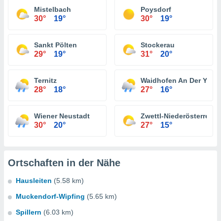
Mistelbach
Poysdorf
30°
19°
30°
19°
Sankt Pölten
Stockerau
29°
19°
31°
20°
Ternitz
Waidhofen An Der Ybbs
28°
18°
27°
16°
Wiener Neustadt
Zwettl-Niederösterreich
30°
20°
27°
15°
Ortschaften in der Nähe
Hausleiten
(5.58 km)
Muckendorf-Wipfing
(5.65 km)
Spillern
(6.03 km)