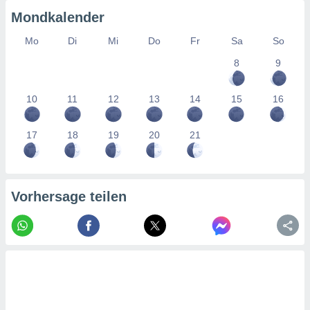
tner
Mondkalender
Mo
Di
Mi
Do
Fr
Sa
So
8
9
10
11
12
13
14
15
16
17
18
19
20
21
Vorhersage teilen