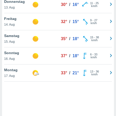
Donnerstag
11
-
25
30°
/
16°
km/h
13. Aug
IV,
Freitag
9
-
27
32°
/
15°
km/h
kie-
14. Aug
er
Samstag
15
-
38
35°
/
18°
km/h
it der
15. Aug
n von
cht
Sonntag
6
-
33
37°
/
18°
den sind,
km/h
16. Aug
 weiterhin
 Website
Montag
t
13
-
36
33°
/
21°
km/h
 indem Sie
17. Aug
ieren. In
l werden
über
, dass wir
s
, die für die
auf der
twendig