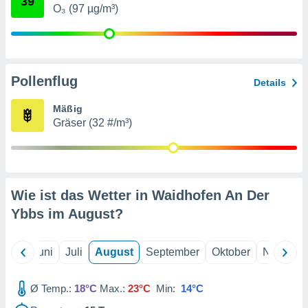
39
von
O₃ (97 µg/m³)
erte
verwendung
n zur
Pollenflug
erter
Details
rstellung
n zur
Mäßig
ierung von
Gräser (32 #/m³)
verwendung
n zur
erter
essung der
Wie ist das Wetter in Waidhofen An Der
ung,
er
Ybbs im
August
?
ce von
analyse von
n durch
Mai
Juni
Juli
August
September
Oktober
Novembe
 oder
onen von
Ø Temp.:
18°C
Max.:
23°C
Min:
14°C
nen