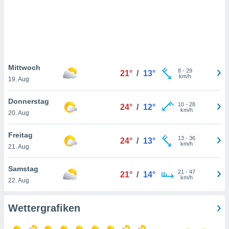
keine
r
analyse
nzeige von
der
erten
erwenden,
Mittwoch
8
-
29
21°
/
13°
km/h
19. Aug
 nicht
erte
Donnerstag
ehen
10
-
28
24°
/
12°
km/h
20. Aug
e können
ation von
lehnen und
Freitag
13
-
36
24°
/
13°
s
km/h
21. Aug
t auf
site
Samstag
 indem Sie
21
-
47
21°
/
14°
km/h
22. Aug
altfläche
 klicken.
Wettergrafiken
Zustimmung
wir und
tner