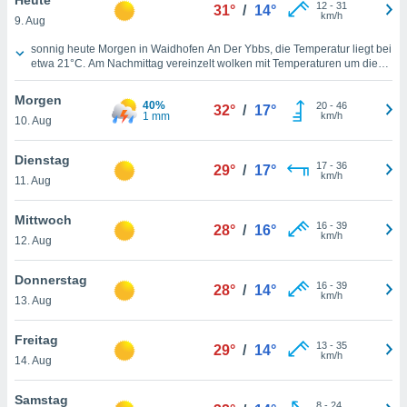
okies oder
12
-
31
31°
/
14°
km/h
9. Aug
 Partner
e es uns
Wettervorhersage für heute in Waidhofen An Der Ybbs
sonnig heute Morgen in Waidhofen An Der Ybbs, die Temperatur liegt bei
n, das
etwa
21°C
. Am Nachmittag vereinzelt wolken mit Temperaturen um die
uf der
29°C
. In der kommenden Nacht werden
22°C
erwartet, sonnig. Wind aus
 verfolgen
Nordosten, mit einer Windgeschwindigkeit von
12 km/h
über den
Morgen
40%
20
-
46
heutigen Tag hinweg.
32°
/
17°
lysieren
1 mm
km/h
10. Aug
s Profil zu
Dienstag
um Ihnen
17
-
36
29°
/
17°
km/h
ierende
11. Aug
nd
erte Inhalte
Mittwoch
16
-
39
28°
/
16°
. Weitere
km/h
12. Aug
nen finden
rer
Donnerstag
tlinie
. Sie
16
-
39
28°
/
14°
km/h
e
13. Aug
 jederzeit
, indem Sie
Freitag
13
-
35
29°
/
14°
altfläche
km/h
14. Aug
stellungen
n Rand
Samstag
bsite
8
-
24