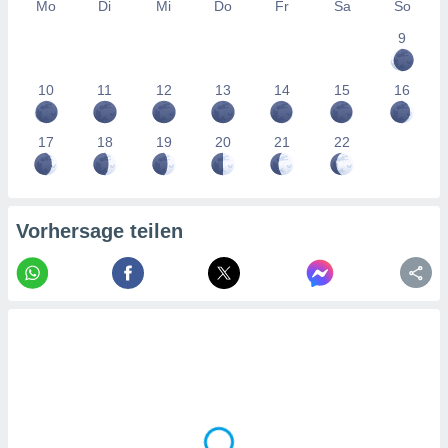
tner
Mo
Di
Mi
Do
Fr
Sa
So
9
10
11
12
13
14
15
16
17
18
19
20
21
22
Vorhersage teilen