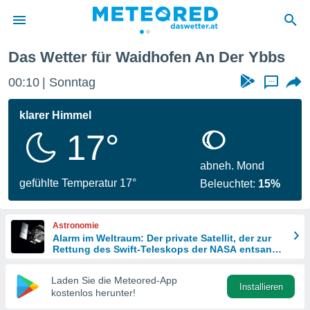
Das Wetter für Waidhofen An Der Ybbs
politik
00:10
Sonntag
...
von
at) wurde
klarer Himmel
uten
17°
m
llen, dass
estellten
abneh. Mond
nen von
gefühlte Temperatur 17°
Beleuchtet:
15%
tät sind.
 diese
er die
Astronomie
Optionen
Alarm im Weltraum: Der private Satellit, der zur
Rettung des Swift-Teleskops der NASA entsandt
wurde
 cookies
Laden Sie die Meteored-App
s adgang
Installieren
kostenlos herunter!
gitale