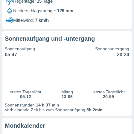
Regentage:
15
Tage
ntwicklung
serung der
Niederschlagsmenge:
129 mm
g
Mittelwind:
7 km/h
 Daten zur
n Inhalten.
Sonnenaufgang und -untergang
ten und
Sonnenaufgang
Sonnenuntergang
ion durch
05:47
20:24
on
,
erte
d Inhalte,
on
ung und der
ce von
erstes Tageslicht
Mittag
letztes Tageslicht
05:12
13:06
20:59
nforschung
Sonnenstunden
14 h 37 min
icklung
Verbleibende Zeit bis zum Sonnenaufgang
5h 2min
serung von
.
Mondkalender
sere 1199