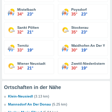
Mistelbach
Poysdorf
34°
23°
35°
23°
Sankt Pölten
Stockerau
32°
21°
35°
23°
Ternitz
Waidhofen An Der Ybbs
33°
19°
30°
19°
Wiener Neustadt
Zwettl-Niederösterreich
34°
21°
30°
19°
Ortschaften in der Nähe
Klein-Neusiedl
(3.13 km)
Mannsdorf An Der Donau
(5.25 km)