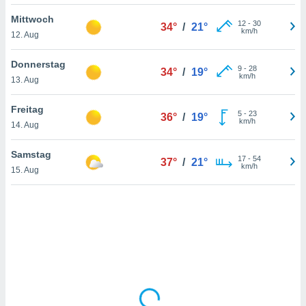
Mittwoch
12
-
30
34°
/
21°
km/h
12. Aug
IV,
kie-
Donnerstag
9
-
28
34°
/
19°
km/h
13. Aug
er
it der
Freitag
5
-
23
36°
/
19°
n von
km/h
14. Aug
cht
den sind,
Samstag
17
-
54
 weiterhin
37°
/
21°
km/h
15. Aug
 Website
t
 indem Sie
ieren. In
l werden
über
, dass wir
s
, die für die
auf der
twendig