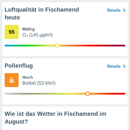
von
Luftqualität in Fischamend
Details
erte
heute
verwendung
n zur
Mäßig
55
erter
O₃ (145 µg/m³)
rstellung
n zur
ierung von
verwendung
n zur
Pollenflug
Details
erter
Hoch
essung der
Beifuß (53 #/m³)
ung,
er
ce von
analyse von
n durch
 oder
Wie ist das Wetter in Fischamend im
onen von
August
?
nen