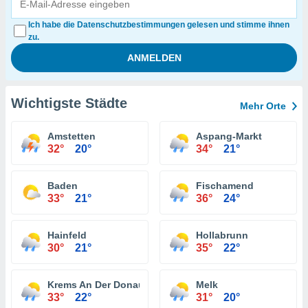
Ich habe die Datenschutzbestimmungen gelesen und stimme ihnen
zu.
Wichtigste Städte
Mehr Orte
Amstetten
Aspang-Markt
32°
20°
34°
21°
Baden
Fischamend
33°
21°
36°
24°
Hainfeld
Hollabrunn
30°
21°
35°
22°
Krems An Der Donau
Melk
33°
22°
31°
20°