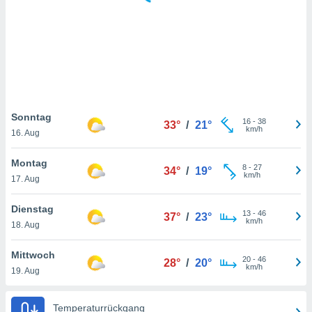
keine
r
analyse
nzeige von
der
erten
erwenden,
 nicht
Sonntag
16
-
38
33°
/
21°
erte
km/h
16. Aug
ehen
e können
Montag
8
-
27
ation von
34°
/
19°
km/h
17. Aug
lehnen und
s
t auf
Dienstag
13
-
46
37°
/
23°
site
km/h
18. Aug
 indem Sie
altfläche
Mittwoch
20
-
46
 klicken.
28°
/
20°
km/h
19. Aug
Zustimmung
wir und
Temperaturrückgang
tner