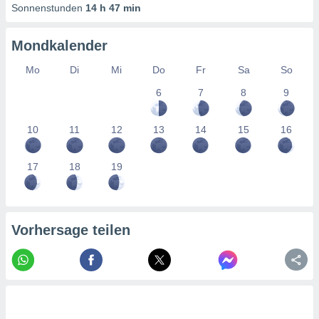
tner
Sonnenstunden
14 h 47 min
Mondkalender
Mo
Di
Mi
Do
Fr
Sa
So
6
7
8
9
10
11
12
13
14
15
16
17
18
19
Vorhersage teilen