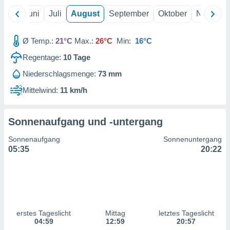
ntwicklung
Mai
Juni
Juli
August
September
Oktober
Novembe
serung der
g
Ø Temp.:
21°C
Max.:
26°C
Min:
16°C
 Daten zur
n Inhalten.
Regentage:
10
Tage
Niederschlagsmenge:
73 mm
ten und
ion durch
Mittelwind:
11 km/h
on
,
erte
Sonnenaufgang und -untergang
d Inhalte,
on
Sonnenaufgang
Sonnenuntergang
ung und der
05:35
20:22
ce von
nforschung
icklung
serung von
.
erstes Tageslicht
Mittag
letztes Tageslicht
04:59
12:59
20:57
sere 1199