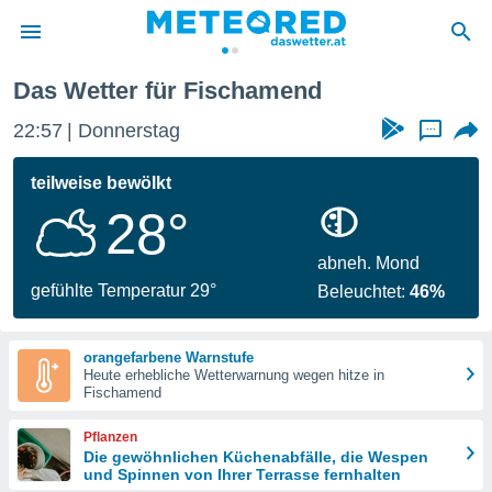
Das Wetter für Fischamend
politik
22:57
Donnerstag
...
von
at) wurde
teilweise bewölkt
uten
28°
m
llen, dass
estellten
abneh. Mond
nen von
gefühlte Temperatur 29°
Beleuchtet:
46%
tät sind.
 diese
er die
orangefarbene Warnstufe
Optionen
Heute erhebliche Wetterwarnung wegen hitze in
Fischamend
 cookies
Pflanzen
s adgang
Die gewöhnlichen Küchenabfälle, die Wespen
und Spinnen von Ihrer Terrasse fernhalten
gitale