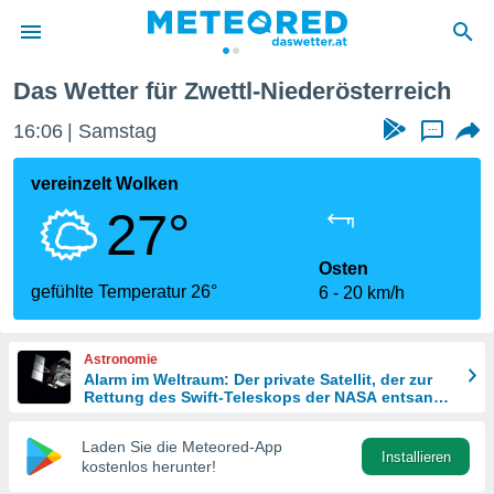
Das Wetter für Zwettl-Niederösterreich
politik
16:06
Samstag
...
von
at) wurde
vereinzelt Wolken
uten
27°
m
llen, dass
estellten
Osten
nen von
gefühlte Temperatur 26°
6
20 km/h
tät sind.
 diese
er die
Astronomie
Optionen
Alarm im Weltraum: Der private Satellit, der zur
Rettung des Swift-Teleskops der NASA entsandt
wurde
 cookies
Laden Sie die Meteored-App
s adgang
Installieren
kostenlos herunter!
gitale