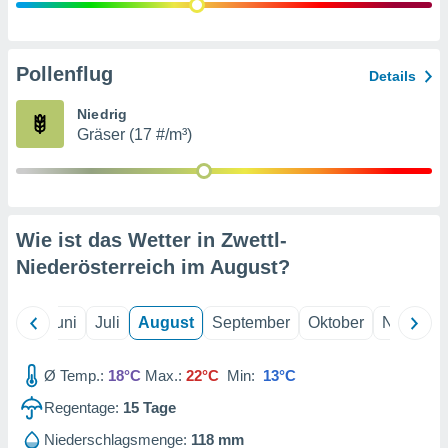
von
erte
verwendung
Pollenflug
Details
n zur
Niedrig
erter
Gräser (17 #/m³)
rstellung
n zur
ierung von
verwendung
n zur
Wie ist das Wetter in Zwettl-
erter
Niederösterreich im
August
?
essung der
ung,
er
Mai
Juni
Juli
August
September
Oktober
Novembe
ce von
analyse von
n durch
Ø Temp.:
18°C
Max.:
22°C
Min:
13°C
 oder
onen von
Regentage:
15
Tage
nen
Niederschlagsmenge:
118 mm