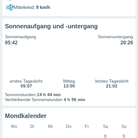
ntwicklung
Mittelwind:
9 km/h
serung der
g
Sonnenaufgang und -untergang
 Daten zur
n Inhalten.
Sonnenaufgang
Sonnenuntergang
05:42
20:26
ten und
ion durch
on
,
erte
d Inhalte,
erstes Tageslicht
Mittag
letztes Tageslicht
on
05:07
13:05
21:02
ung und der
ce von
Sonnenstunden
14 h 44 min
Verbleibende Sonnenstunden
4 h 56 min
nforschung
icklung
Mondkalender
serung von
.
Mo
Di
Mi
Do
Fr
Sa
So
sere 1199
8
9