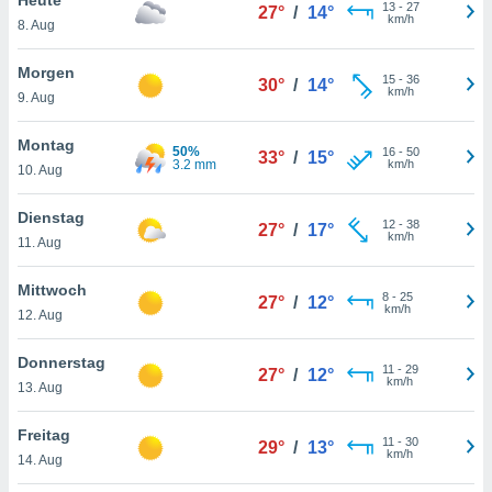
okies oder
13
-
27
27°
/
14°
km/h
8. Aug
 Partner
e es uns
n, das
Morgen
15
-
36
30°
/
14°
uf der
km/h
9. Aug
 verfolgen
lysieren
Montag
50%
16
-
50
33°
/
15°
3.2 mm
km/h
10. Aug
s Profil zu
um Ihnen
ierende
Dienstag
12
-
38
27°
/
17°
nd
km/h
11. Aug
erte Inhalte
. Weitere
Mittwoch
8
-
25
nen finden
27°
/
12°
km/h
12. Aug
rer
tlinie
. Sie
Donnerstag
e
11
-
29
27°
/
12°
km/h
 jederzeit
13. Aug
, indem Sie
altfläche
Freitag
11
-
30
stellungen
29°
/
13°
km/h
14. Aug
n Rand
bsite