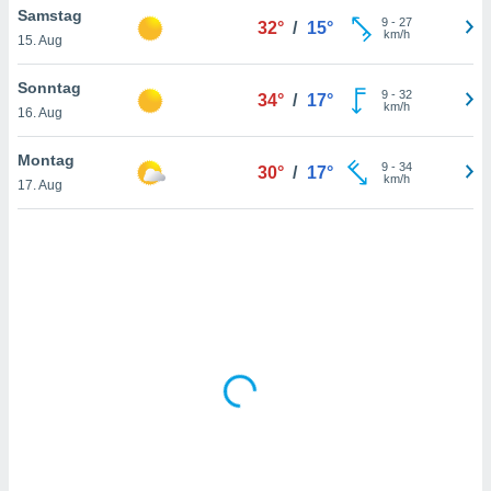
Samstag
9
-
27
32°
/
15°
km/h
15. Aug
IV,
Sonntag
9
-
32
34°
/
17°
kie-
km/h
16. Aug
er
Montag
9
-
34
30°
/
17°
it der
km/h
17. Aug
n von
cht
den sind,
 weiterhin
 Website
t
 indem Sie
ieren. In
l werden
über
, dass wir
s
, die für die
auf der
twendig