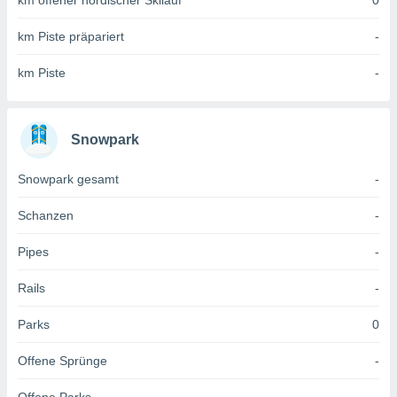
km offener nordischer Skilauf
0
 jederzeit
oder der
km Piste präpariert
-
beitung
hen, indem
ser
km Piste
-
f "
en
" oder
tlinie
Snowpark
Snowpark gesamt
-
es
gør
Schanzen
-
 under
ndlingen:
Pipes
-
von oder
Rails
-
nen auf
erät,
Parks
0
g
 Daten zur
Offene Sprünge
-
on
igen,