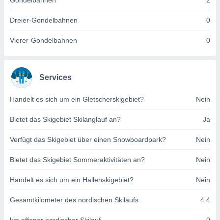
Gondelbahnen
2
indeutige
 oder
Dreier-Gondelbahnen
0
en, um
Vierer-Gondelbahnen
0
ezogene
Ihren
 dieser
P-Adressen
Services
-
 zu
Handelt es sich um ein Gletscherskigebiet?
Nein
 darauf
n und diese
ten. Einige
Bietet das Skigebiet Skilanglauf an?
Ja
rarbeiten
Verfügt das Skigebiet über einen Snowboardpark?
Nein
ezogenen
icherweise
Bietet das Skigebiet Sommeraktivitäten an?
Nein
age eines
en
Handelt es sich um ein Hallenskigebiet?
Nein
, dem Sie
hen
Gesamtkilometer des nordischen Skilaufs
4.4
 dies zu
 Sie Ihre