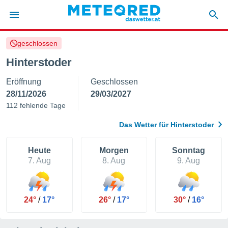
geschlossen
politik
Hinterstoder
von
Eröffnung
Geschlossen
at) wurde
uten
28/11/2026
29/03/2027
m
112 fehlende Tage
llen, dass
estellten
Das Wetter für Hinterstoder
nen von
tät sind.
 diese
Heute
Morgen
Sonntag
er die
7. Aug
8. Aug
9. Aug
Optionen
 cookies
24°
/
17°
26°
/
17°
30°
/
16°
s adgang
gitale