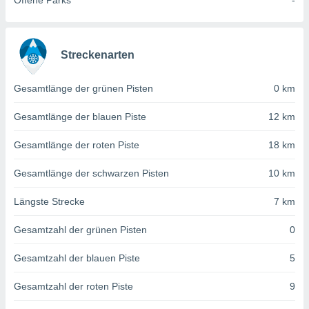
Offene Parks
-
von
erte
verwendung
n zur
Streckenarten
erter
Gesamtlänge der grünen Pisten
0 km
rstellung
n zur
Gesamtlänge der blauen Piste
12 km
ierung von
verwendung
Gesamtlänge der roten Piste
18 km
n zur
erter
Gesamtlänge der schwarzen Pisten
10 km
essung der
ung,
Längste Strecke
7 km
er
ce von
Gesamtzahl der grünen Pisten
0
analyse von
n durch
Gesamtzahl der blauen Piste
5
 oder
onen von
Gesamtzahl der roten Piste
9
nen