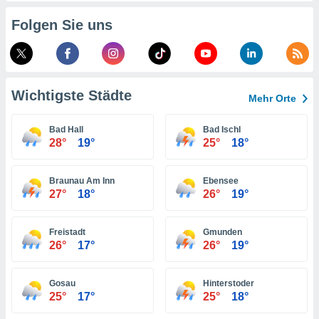
indeutige
Folgen Sie uns
 oder
en, um
ezogene
Ihren
 dieser
Wichtigste Städte
Mehr Orte
P-Adressen
-
Bad Hall
Bad Ischl
 zu
28°
19°
25°
18°
 darauf
n und diese
ten. Einige
Braunau Am Inn
Ebensee
rarbeiten
27°
18°
26°
19°
ezogenen
icherweise
Freistadt
Gmunden
age eines
26°
17°
26°
19°
en
, dem Sie
hen
Gosau
Hinterstoder
 dies zu
25°
17°
25°
18°
 Sie Ihre