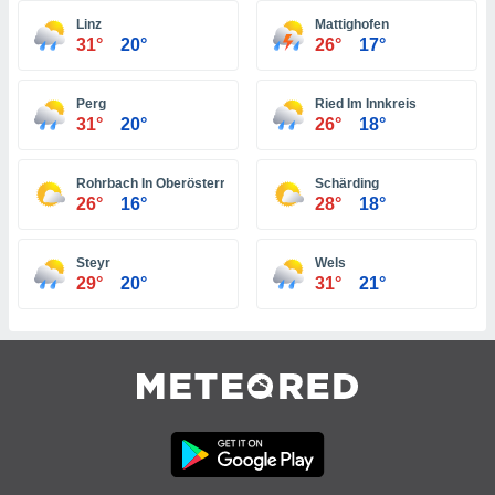
 jederzeit
oder der
Linz
Mattighofen
31°
20°
26°
17°
beitung
hen, indem
ser
Perg
Ried Im Innkreis
f "
31°
20°
26°
18°
en
" oder
tlinie
Rohrbach In Oberösterreich
Schärding
26°
16°
28°
18°
es
gør
Steyr
Wels
 under
29°
20°
31°
21°
ndlingen:
von oder
nen auf
erät,
g
 Daten zur
on
igen,