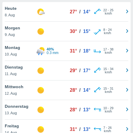
okies oder
 Partner
Heute
22
-
25
27°
/
14°
e es uns
km/h
8. Aug
n, das
uf der
Morgen
8
-
24
 verfolgen
30°
/
15°
km/h
9. Aug
lysieren
s Profil zu
Montag
40%
17
-
38
31°
/
18°
um Ihnen
0.3 mm
km/h
10. Aug
ierende
nd
Dienstag
15
-
34
erte Inhalte
29°
/
17°
km/h
11. Aug
. Weitere
nen finden
Mittwoch
rer
15
-
31
28°
/
14°
km/h
tlinie
. Sie
12. Aug
e
 jederzeit
Donnerstag
10
-
29
, indem Sie
28°
/
13°
km/h
13. Aug
altfläche
stellungen
Freitag
n Rand
7
-
26
31°
/
13°
km/h
bsite
14. Aug