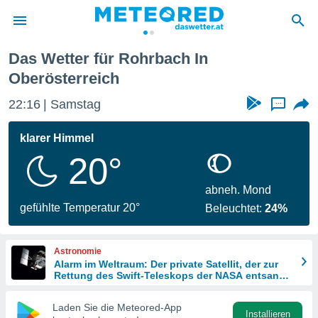
Das Wetter für Rohrbach In
politik
Oberösterreich
von
22:16
Samstag
...
at) wurde
uten
klarer Himmel
m
llen, dass
20°
estellten
nen von
abneh. Mond
tät sind.
gefühlte Temperatur 20°
 diese
Beleuchtet:
24%
er die
Optionen
Astronomie
Alarm im Weltraum: Der private Satellit, der zur
Rettung des Swift-Teleskops der NASA entsandt
 cookies
wurde
s adgang
Laden Sie die Meteored-App
gitale
Installieren