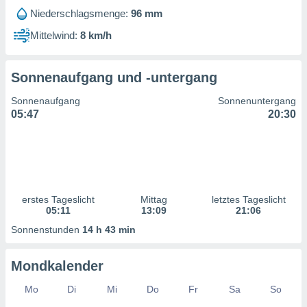
ntwicklung
Niederschlagsmenge:
96 mm
serung der
Mittelwind:
8 km/h
g
 Daten zur
n Inhalten.
Sonnenaufgang und -untergang
Sonnenaufgang
Sonnenuntergang
ten und
05:47
20:30
ion durch
on
,
erte
d Inhalte,
on
ung und der
erstes Tageslicht
Mittag
letztes Tageslicht
ce von
05:11
13:09
21:06
Sonnenstunden
14 h 43 min
nforschung
icklung
serung von
Mondkalender
.
Mo
Di
Mi
Do
Fr
Sa
So
sere 1199