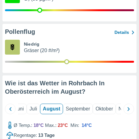
von
erte
verwendung
n zur
Pollenflug
Details
erter
rstellung
Niedrig
n zur
Gräser (20 #/m³)
ierung von
verwendung
n zur
erter
Wie ist das Wetter in Rohrbach In
essung der
ung,
Oberösterreich im
August
?
er
ce von
analyse von
Mai
Juni
Juli
August
September
Oktober
Novembe
n durch
 oder
onen von
Ø Temp.:
18°C
Max.:
23°C
Min:
14°C
Regentage:
13
Tage
nen