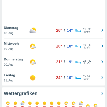
keine
r
analyse
nzeige von
der
erten
Dienstag
15
-
39
26°
/
14°
erwenden,
km/h
18. Aug
 nicht
Mittwoch
erte
19
-
46
20°
/
10°
km/h
ehen
19. Aug
e können
ation von
Donnerstag
15
-
40
21°
/
9°
lehnen und
km/h
20. Aug
s
t auf
Freitag
site
7
-
24
24°
/
10°
km/h
 indem Sie
21. Aug
altfläche
 klicken.
Wettergrafiken
Zustimmung
wir und
tner