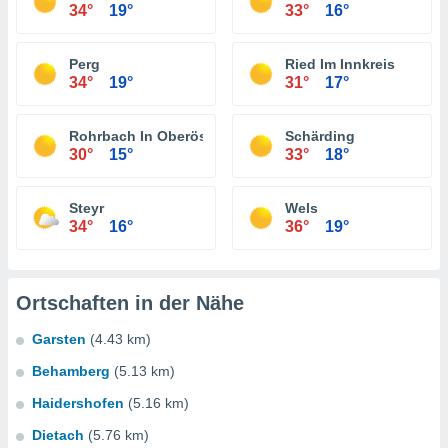
34°
19°
33°
16°
Perg
Ried Im Innkreis
34°
19°
31°
17°
Rohrbach In Oberösterreich
Schärding
30°
15°
33°
18°
Steyr
Wels
34°
16°
36°
19°
Ortschaften in der Nähe
Garsten
(4.43 km)
Behamberg
(5.13 km)
Haidershofen
(5.16 km)
Dietach
(5.76 km)