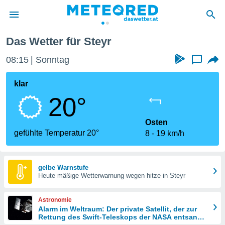
Das Wetter für Steyr
politik
08:15
Sonntag
...
von
at) wurde
klar
uten
20°
m
llen, dass
estellten
Osten
nen von
gefühlte Temperatur 20°
8
19 km/h
tät sind.
 diese
er die
Optionen
gelbe Warnstufe
Heute mäßige Wetterwarnung wegen hitze in Steyr
 cookies
Astronomie
s adgang
Alarm im Weltraum: Der private Satellit, der zur
Rettung des Swift-Teleskops der NASA entsandt
gitale