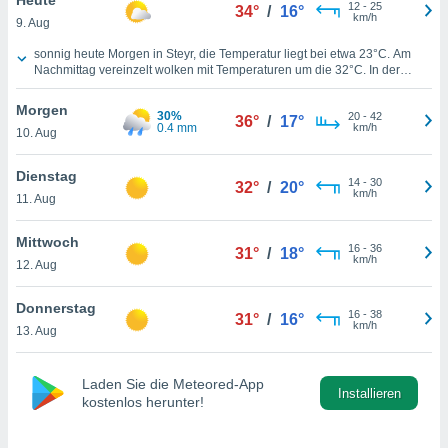
okies oder
12
-
25
34°
/
16°
km/h
9. Aug
 Partner
e es uns
Wettervorhersage für heute in Steyr
sonnig heute Morgen in Steyr, die Temperatur liegt bei etwa
23°C
. Am
n, das
Nachmittag vereinzelt wolken mit Temperaturen um die
32°C
. In der
uf der
kommenden Nacht werden
24°C
erwartet, vereinzelt wolken. Wind aus
 verfolgen
Osten, mit einer Windgeschwindigkeit von
12 km/h
über den heutigen
Morgen
30%
20
-
42
Tag hinweg.
36°
/
17°
lysieren
0.4 mm
km/h
10. Aug
s Profil zu
Dienstag
um Ihnen
14
-
30
32°
/
20°
km/h
ierende
11. Aug
nd
erte Inhalte
Mittwoch
16
-
36
31°
/
18°
. Weitere
km/h
12. Aug
nen finden
rer
Donnerstag
tlinie
. Sie
16
-
38
31°
/
16°
km/h
e
13. Aug
 jederzeit
, indem Sie
Laden Sie die Meteored-App
altfläche
Installieren
kostenlos herunter!
stellungen
n Rand
bsite