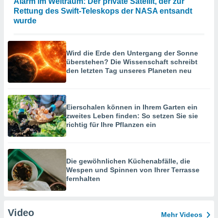
Alarm im Weltraum: Der private Satellit, der zur
Rettung des Swift-Teleskops der NASA entsandt
wurde
Wird die Erde den Untergang der Sonne
überstehen? Die Wissenschaft schreibt
den letzten Tag unseres Planeten neu
Eierschalen können in Ihrem Garten ein
zweites Leben finden: So setzen Sie sie
richtig für Ihre Pflanzen ein
Die gewöhnlichen Küchenabfälle, die
Wespen und Spinnen von Ihrer Terrasse
fernhalten
Video
Mehr Videos