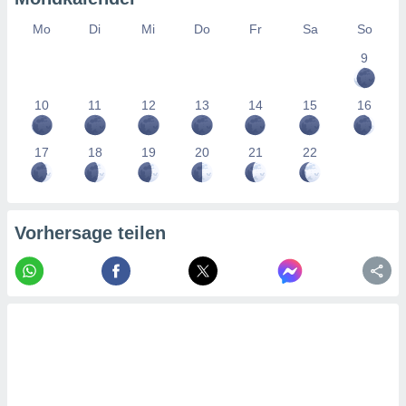
tner
Mo
Di
Mi
Do
Fr
Sa
So
9
10
11
12
13
14
15
16
17
18
19
20
21
22
Vorhersage teilen