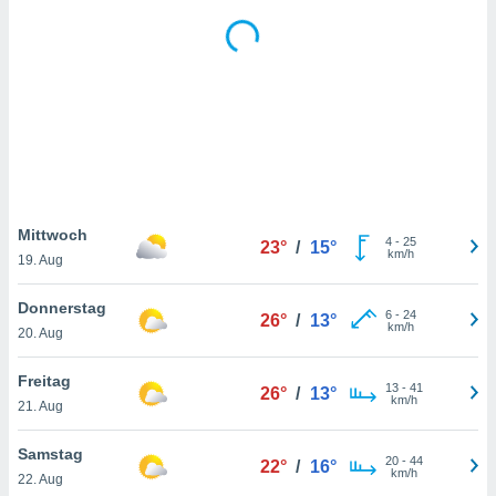
keine
r
analyse
nzeige von
der
erten
erwenden,
 nicht
erte
ehen
Mittwoch
4
-
25
23°
/
15°
e können
km/h
19. Aug
ation von
lehnen und
Donnerstag
s
6
-
24
26°
/
13°
km/h
t auf
20. Aug
site
 indem Sie
Freitag
13
-
41
26°
/
13°
altfläche
km/h
21. Aug
 klicken.
Zustimmung
Samstag
20
-
44
22°
/
16°
wir und
km/h
22. Aug
tner