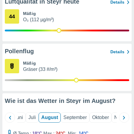
von
Luftqualität in Steyr heute
Details
erte
Mäßig
44
verwendung
O₃ (112 µg/m³)
n zur
erter
rstellung
n zur
Pollenflug
ierung von
Details
verwendung
n zur
Mäßig
Gräser (33 #/m³)
erter
essung der
ung,
er
ce von
Wie ist das Wetter in Steyr im
August
?
analyse von
n durch
 oder
Mai
Juni
Juli
August
September
Oktober
Novembe
onen von
nen
Ø Temp.:
18°C
Max.:
24°C
Min:
14°C