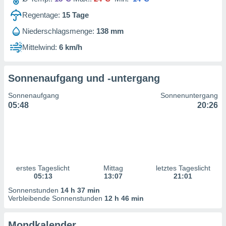
ntwicklung
serung der
Regentage:
15
Tage
Niederschlagsmenge:
138 mm
g
 Daten zur
Mittelwind:
6 km/h
n Inhalten.
Sonnenaufgang und -untergang
ten und
ion durch
Sonnenaufgang
Sonnenuntergang
on
05:48
20:26
,
erte
d Inhalte,
on
ung und der
ce von
erstes Tageslicht
Mittag
letztes Tageslicht
nforschung
05:13
13:07
21:01
icklung
Sonnenstunden
14 h 37 min
serung von
Verbleibende Sonnenstunden
12 h 46 min
.
sere 1199
Mondkalender