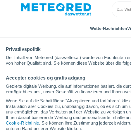
Wetter
Nachrichten
V
Privatlivspolitik
Der Inhalt von Meteored (daswetter.at) wurde von Fachleuten erst
von hoher Qualität sind. Sie können diese Website über die fol
Accepter cookies og gratis adgang
Home
Oberösterreich
Gosau
Gezielte digitale Werbung, die auf Informationen basiert, die 
ermöglicht es uns, unser Geschäft zu finanzieren und Ihnen weit
Das Wetter für Gosau
Wenn Sie auf die Schaltfläche "Akzeptieren und fortfahren" kli
Installation aller Cookies zu, unabhängig davon, ob es sich um 
21:51
Freitag
uns ermöglichen, das Verhalten auf der Website zu verfolgen und
Ihnen darauf basierende Werbung und personalisierte Inhalte an
Cookie-Richtlinie
. Sie können Ihre Zustimmung jederzeit widerru
leichter Regen
unteren Rand unserer Website klicken.