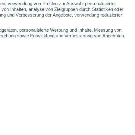
ten, verwendung von Profilen zur Auswahl personalisierter
-
25
km/h
8
-
31
km/h
8
-
30
km/h
8
-
32
km/h
on Inhalten, analyse von Zielgruppen durch Statistiken oder
ung und Verbesserung der Angebote, verwendung reduzierter
st
dgeräten, personalisierte Werbung und Inhalte, Messung von
forschung sowie Entwicklung und Verbesserung von Angeboten.
Norden
2 niedrig
3
-
17 km/h
LSF:
nein
Norden
1 niedrig
2
-
13 km/h
LSF:
nein
Nordwesten
0 niedrig
2
-
10 km/h
LSF:
nein
Westen
0 niedrig
1
-
10 km/h
LSF:
nein
Südwesten
0 niedrig
1
-
7 km/h
LSF:
nein