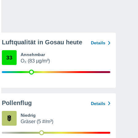
Luftqualität in Gosau heute
Details
Annehmbar
33
O₃ (83 µg/m³)
Pollenflug
Details
Niedrig
Gräser (5 #/m³)