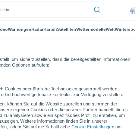
ideo
Warnungen
Radar
Karten
Satelliten
Wettermodelle
Welt
Winterspo
ellt, um sicherzustellen, dass die bereitgestellten Informationen
genden Optionen aufrufen:
durch Cookies oder ähnliche Technologien gesammelt werden,
erhin hochwertige Inhalte kostenlos zur Verfügung zu stellen.
cken, können Sie auf die Website zugreifen und stimmen der
unsere eigenen Cookies oder die unserer Partner handelt, die es
...
 zu analysieren sowie ein spezifisches Profil zu erstellen, um
zuzeigen. Weitere Informationen finden Sie in unserer
Stündlich
fen, indem Sie auf die Schaltfläche
Cookie-Einstellungen
am
Leichter Regen in den nächsten
Stunden