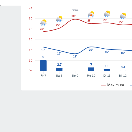
35
30°
30
28°
28°
27°
25°
25
24°
20
15
16°
16°
15°
15°
15°
9
13°
10
3
2.7
1.5
0.4
°C
Fr
7
Sa
8
So
9
Mo
10
Di
11
Mi
12
Maximum