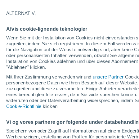
17°
ALTERNATIV,
70%
Afvis cookie-lignende teknologier
gefühlte Temperatur 17°
0.4 mm
Wenn Sie mit der Installation von Cookies nicht einverstanden s
zugreifen, indem Sie sich registrieren. In diesem Fall werden wir
für die Navigation auf der Website notwendig sind, aber keine
oder personalisierten Inhalten verwenden, obwohl Sie allgemein
Wetter 1 - 7 Tage
Regenradar
Aktuell
Vorhersagek
Installation von Cookies ablehnen und über dieses Abonnement a
"Ablehnen" klicken.
Mit Ihrer Zustimmung verwenden wir und
unsere Partner
Cookie
personenbezogene Daten wie Ihren Besuch auf dieser Website,
Morgen
Sonntag
Heute
zuzugreifen und diese zu verarbeiten. Einige Anbieter verarbe
8. Aug
9. Aug
7. Aug
eines berechtigten Interesses, dem Sie widersprechen können. 
widerrufen oder der Datenverarbeitung widersprechen, indem Sie
Cookie-Richtlinie
klicken.
80%
90%
2.7 mm
9 mm
Vi og vores partnere gør følgende under databehandli
25°
/
15°
30°
/
13°
24°
/
16°
Speichern von oder Zugriff auf Informationen auf einem Endger
Werbeanzeigen, erstellung von Profilen für personalisierte Wer