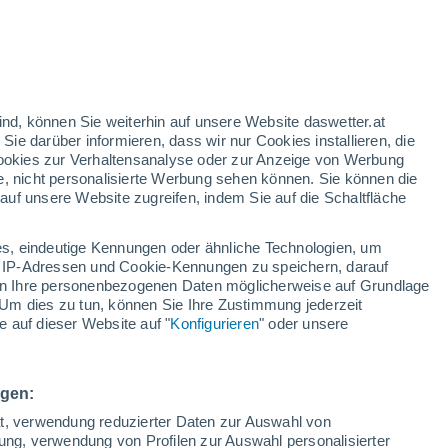
ind, können Sie weiterhin auf unsere Website daswetter.at
 Sie darüber informieren, dass wir nur Cookies installieren, die
 Cookies zur Verhaltensanalyse oder zur Anzeige von Werbung
e, nicht personalisierte Werbung sehen können. Sie können die
arte für Regen
Satelliten
Wettermodelle
uf unsere Website zugreifen, indem Sie auf die Schaltfläche
s, eindeutige Kennungen oder ähnliche Technologien, um
 IP-Adressen und Cookie-Kennungen zu speichern, darauf
Montag
Dienstag
Mittwoch
Donnerstag
iten Ihre personenbezogenen Daten möglicherweise auf Grundlage
10. Aug
11. Aug
12. Aug
13. Aug
Um dies zu tun, können Sie Ihre Zustimmung jederzeit
 auf dieser Website auf "
Konfigurieren
" oder unsere
90%
90%
70%
3 mm
1.5 mm
0.4 mm
ngen:
28°
/
16°
28°
/
15°
27°
/
15°
28°
/
14°
ät, verwendung reduzierter Daten zur Auswahl von
bung, verwendung von Profilen zur Auswahl personalisierter