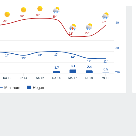
30°
30°
30°
28°
27°
40
22°
22°
20
15°
15°
14°
14°
13°
12°
12°
3.1
2.4
1.7
0.5
mm
Do
13
Fr
14
Sa
15
So
16
Mo
17
Di
18
Mi
19
Minimum
Regen