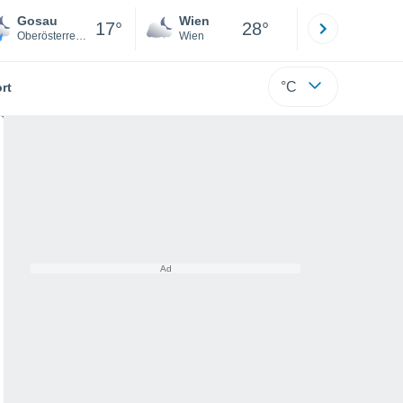
Gosau
Wien
Innsbruck
17°
28°
Oberösterreich
Wien
Tirol
°C
rt