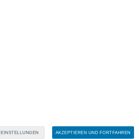
Mondkalender
Mo
Di
Mi
Do
Fr
Sa
So
7
8
9
10
11
12
13
14
15
16
17
18
19
20
EINSTELLUNGEN
AKZEPTIEREN UND FORTFAHREN
60