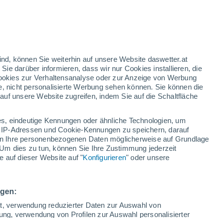
23°
/
15°
19°
/
13°
21°
/
11°
ind, können Sie weiterhin auf unsere Website daswetter.at
 Sie darüber informieren, dass wir nur Cookies installieren, die
 Cookies zur Verhaltensanalyse oder zur Anzeige von Werbung
Schneeverhältnisse
e, nicht personalisierte Werbung sehen können. Sie können die
uf unsere Website zugreifen, indem Sie auf die Schaltfläche
Schneehöhe im Tal
0 cm
s, eindeutige Kennungen oder ähnliche Technologien, um
Schneehöhe iauf dem Berg
-
 IP-Adressen und Cookie-Kennungen zu speichern, darauf
iten Ihre personenbezogenen Daten möglicherweise auf Grundlage
Um dies zu tun, können Sie Ihre Zustimmung jederzeit
Schneebeschaffenheit im Tal
-
 auf dieser Website auf "
Konfigurieren
" oder unsere
Schneebeschaffenheit auf dem Berg
-
ngen:
ät, verwendung reduzierter Daten zur Auswahl von
bung, verwendung von Profilen zur Auswahl personalisierter