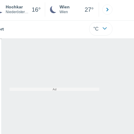
Hochkar
Wien
Innsbruck
16°
27°
Niederösterreich
Wien
Tirol
°C
rt