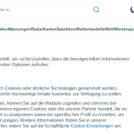
ideo
Warnungen
Radar
Karten
Satelliten
Wettermodelle
Welt
Winterspo
ellt, um sicherzustellen, dass die bereitgestellten Informationen
genden Optionen aufrufen:
durch Cookies oder ähnliche Technologien gesammelt werden,
erhin hochwertige Inhalte kostenlos zur Verfügung zu stellen.
Das Wetter für Hochkar
cken, können Sie auf die Website zugreifen und stimmen der
unsere eigenen Cookies oder die unserer Partner handelt, die es
 zu analysieren sowie ein spezifisches Profil zu erstellen, um
Heute
Morgen
Samstag
zuzeigen. Weitere Informationen finden Sie in unserer
6. Aug
7. Aug
8. Aug
fen, indem Sie auf die Schaltfläche
Cookie-Einstellungen
am