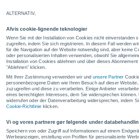
19/12/2026
04/04/2027
134 fehlende Tage
ALTERNATIV,
Afvis cookie-lignende teknologier
Schneebericht heute
Wenn Sie mit der Installation von Cookies nicht einverstanden s
zugreifen, indem Sie sich registrieren. In diesem Fall werden wir
für die Navigation auf der Website notwendig sind, aber keine
Pisten nach
0
8
8
4
oder personalisierten Inhalten verwenden, obwohl Sie allgemein
Schwierigkeitsgrad
Installation von Cookies ablehnen und über dieses Abonnement a
"Ablehnen" klicken.
befahrbare Pistenkilometer
0 / 19
Mit Ihrer Zustimmung verwenden wir und
unsere Partner
Cookie
personenbezogene Daten wie Ihren Besuch auf dieser Website,
zuzugreifen und diese zu verarbeiten. Einige Anbieter verarbe
eines berechtigten Interesses, dem Sie widersprechen können. 
Offene Pisten
0 / 20
widerrufen oder der Datenverarbeitung widersprechen, indem Sie
Cookie-Richtlinie
klicken.
Lifte
0 / 9
Vi og vores partnere gør følgende under databehandli
Speichern von oder Zugriff auf Informationen auf einem Endger
Werbeanzeigen, erstellung von Profilen für personalisierte Wer