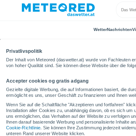
Wetter
Nachrichten
V
Privatlivspolitik
Der Inhalt von Meteored (daswetter.at) wurde von Fachleuten erst
von hoher Qualität sind. Sie können diese Website über die fol
Accepter cookies og gratis adgang
Home
Niederösterreich
Hochkar
Wintersport
Gezielte digitale Werbung, die auf Informationen basiert, die 
ermöglicht es uns, unser Geschäft zu finanzieren und Ihnen weit
geschlossen
Wenn Sie auf die Schaltfläche "Akzeptieren und fortfahren" kli
Installation aller Cookies zu, unabhängig davon, ob es sich um 
Hochkar
uns ermöglichen, das Verhalten auf der Website zu verfolgen und
Ihnen darauf basierende Werbung und personalisierte Inhalte an
Cookie-Richtlinie
. Sie können Ihre Zustimmung jederzeit widerru
Eröffnung
Geschlossen
unteren Rand unserer Website klicken.