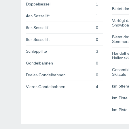
Doppelsessel
1
Bietet da
4er-Sessellift
1
Verfügt d
Snowboa
6er-Sessellift
0
Bietet da
8er-Sessellift
0
Sommerak
Schlepplifte
3
Handelt e
Hallenski
Gondelbahnen
0
Gesamtki
Skilaufs
Dreier-Gondelbahnen
0
km offene
Vierer-Gondelbahnen
4
km Piste 
km Piste