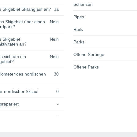
Schanzen
s Skigebiet Skilanglauf an?
Ja
Pipes
as Skigebiet über einen
Nein
rdpark?
Rails
s Skigebiet
Nein
Parks
tivitäten an?
Offene Sprünge
s sich um ein
Nein
gebiet?
Offene Parks
lometer des nordischen
30
r nordischer Skilauf
0
präpariert
-
-