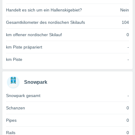
indeutige
Handelt es sich um ein Hallenskigebiet?
Nein
 oder
en, um
Gesamtkilometer des nordischen Skilaufs
104
ezogene
Ihren
km offener nordischer Skilauf
0
 dieser
P-Adressen
km Piste präpariert
-
-
 zu
km Piste
-
 darauf
n und diese
ten. Einige
rarbeiten
Snowpark
ezogenen
Snowpark gesamt
-
icherweise
age eines
en
Schanzen
0
, dem Sie
hen
Pipes
0
 dies zu
 Sie Ihre
Rails
0