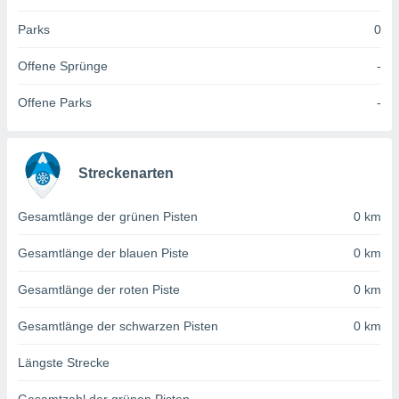
 jederzeit
oder der
Parks
0
beitung
hen, indem
Offene Sprünge
-
ser
f "
Offene Parks
-
en
" oder
tlinie
Streckenarten
es
gør
Gesamtlänge der grünen Pisten
0 km
 under
ndlingen:
Gesamtlänge der blauen Piste
0 km
von oder
Gesamtlänge der roten Piste
0 km
nen auf
erät,
Gesamtlänge der schwarzen Pisten
0 km
g
 Daten zur
Längste Strecke
on
igen,