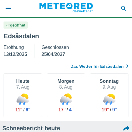
geöffnet
politik
Edsåsdalen
von
Eröffnung
Geschlossen
at) wurde
uten
13/12/2025
25/04/2027
m
llen, dass
Das Wetter für Edsåsdalen
estellten
nen von
tät sind.
Heute
Morgen
Sonntag
 diese
7. Aug
8. Aug
9. Aug
er die
Optionen
11°
/
6°
17°
/
4°
19°
/
9°
 cookies
s adgang
Schneebericht heute
gitale