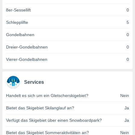
keine
r
8er-Sessellift
0
analyse
nzeige von
Schlepplifte
5
der
erten
Gondelbahnen
0
erwenden,
Dreier-Gondelbahnen
0
 nicht
erte
Vierer-Gondelbahnen
0
ehen
e können
ation von
lehnen und
Services
s
t auf
Handelt es sich um ein Gletscherskigebiet?
Nein
site
 indem Sie
altfläche
Bietet das Skigebiet Skilanglauf an?
Ja
 klicken.
Verfügt das Skigebiet über einen Snowboardpark?
Ja
Zustimmung
wir und
Bietet das Skigebiet Sommeraktivitäten an?
Nein
tner