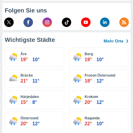
indeutige
Folgen Sie uns
 oder
en, um
ezogene
Ihren
 dieser
Wichtigste Städte
Mehr Orte
P-Adressen
-
Åre
Berg
 zu
19°
10°
19°
10°
 darauf
n und diese
ten. Einige
Bräcke
Froson Östersund
rarbeiten
21°
11°
18°
12°
ezogenen
icherweise
Härjedalen
Krokom
age eines
15°
8°
20°
12°
en
, dem Sie
hen
Östersund
Ragunda
 dies zu
20°
12°
22°
10°
 Sie Ihre