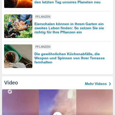
den letzten Tag unseres Planeten neu
IV,
PFLANZEN
kie-
Eierschalen können in Ihrem Garten ein
zweites Leben finden: So setzen Sie sie
richtig für Ihre Pflanzen ein
er
it der
n von
PFLANZEN
cht
Die gewöhnlichen Küchenabfälle, die
den sind,
Wespen und Spinnen von Ihrer Terrasse
 weiterhin
fernhalten
 Website
t
 indem Sie
ieren. In
Video
Mehr Videos
l werden
über
, dass wir
s
, die für die
auf der
twendig