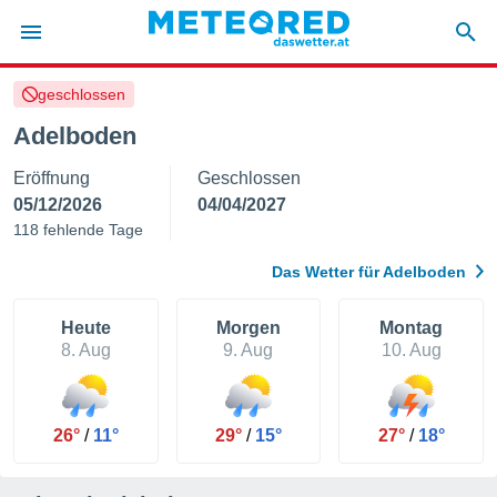
geschlossen
politik
Adelboden
von
Eröffnung
Geschlossen
at) wurde
uten
05/12/2026
04/04/2027
m
118 fehlende Tage
llen, dass
estellten
Das Wetter für Adelboden
nen von
tät sind.
 diese
Heute
Morgen
Montag
er die
8. Aug
9. Aug
10. Aug
Optionen
 cookies
26°
/
11°
29°
/
15°
27°
/
18°
s adgang
gitale