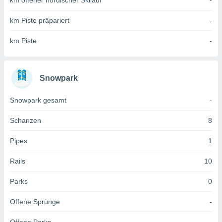
km offener nordischer Skilauf
-
 jederzeit
oder der
km Piste präpariert
-
beitung
hen, indem
ser
km Piste
-
f "
en
" oder
tlinie
Snowpark
Snowpark gesamt
-
es
gør
Schanzen
8
 under
ndlingen:
Pipes
1
von oder
Rails
10
nen auf
erät,
Parks
0
g
 Daten zur
Offene Sprünge
-
on
igen,