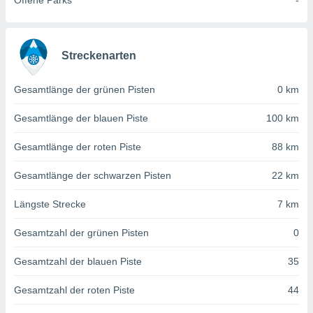
Offene Parks
-
von
erte
verwendung
n zur
Streckenarten
erter
Gesamtlänge der grünen Pisten
0 km
rstellung
n zur
Gesamtlänge der blauen Piste
100 km
ierung von
verwendung
Gesamtlänge der roten Piste
88 km
n zur
erter
Gesamtlänge der schwarzen Pisten
22 km
essung der
ung,
Längste Strecke
7 km
er
ce von
Gesamtzahl der grünen Pisten
0
analyse von
n durch
Gesamtzahl der blauen Piste
35
 oder
onen von
Gesamtzahl der roten Piste
44
nen