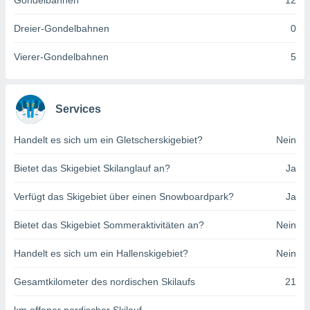
Gondelbahnen
12
indeutige
 oder
Dreier-Gondelbahnen
0
en, um
Vierer-Gondelbahnen
5
ezogene
Ihren
 dieser
P-Adressen
Services
-
 zu
Handelt es sich um ein Gletscherskigebiet?
Nein
 darauf
n und diese
ten. Einige
Bietet das Skigebiet Skilanglauf an?
Ja
rarbeiten
Verfügt das Skigebiet über einen Snowboardpark?
Ja
ezogenen
icherweise
Bietet das Skigebiet Sommeraktivitäten an?
Nein
age eines
en
Handelt es sich um ein Hallenskigebiet?
Nein
, dem Sie
hen
Gesamtkilometer des nordischen Skilaufs
21
 dies zu
 Sie Ihre