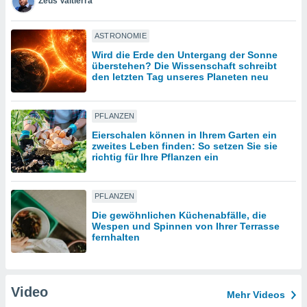
Zeus Valtierra
IV,
ASTRONOMIE
Wird die Erde den Untergang der Sonne
kie-
überstehen? Die Wissenschaft schreibt
den letzten Tag unseres Planeten neu
er
it der
PFLANZEN
n von
cht
Eierschalen können in Ihrem Garten ein
zweites Leben finden: So setzen Sie sie
den sind,
richtig für Ihre Pflanzen ein
 weiterhin
 Website
t
PFLANZEN
 indem Sie
ieren. In
Die gewöhnlichen Küchenabfälle, die
l werden
Wespen und Spinnen von Ihrer Terrasse
fernhalten
über
, dass wir
s
, die für die
Video
auf der
Mehr Videos
twendig