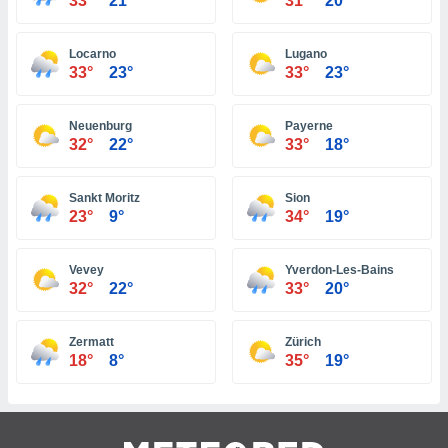
33°
21°
31°
20°
 jederzeit
oder der
beitung
Locarno
Lugano
hen, indem
33°
23°
33°
23°
ser
f "
en
" oder
Neuenburg
Payerne
32°
22°
33°
18°
tlinie
Sankt Moritz
Sion
es
23°
9°
34°
19°
gør
 under
ndlingen:
Vevey
Yverdon-Les-Bains
32°
22°
33°
20°
von oder
nen auf
Zermatt
Zürich
erät,
18°
8°
35°
19°
g
 Daten zur
on
igen,