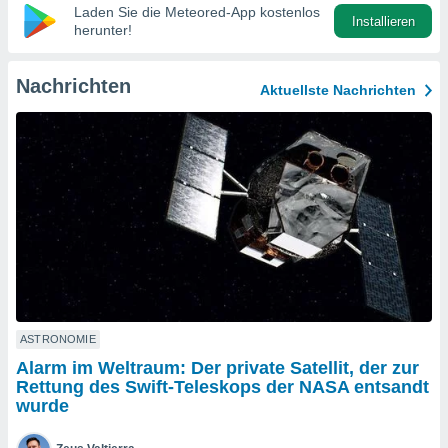
okies oder
Laden Sie die Meteored-App kostenlos
Installieren
 Partner
herunter!
e es uns
n, das
uf der
Nachrichten
Aktuellste Nachrichten
 verfolgen
lysieren
s Profil zu
um Ihnen
ierende
nd
erte Inhalte
. Weitere
nen finden
rer
tlinie
. Sie
e
ASTRONOMIE
 jederzeit
Alarm im Weltraum: Der private Satellit, der zur
, indem Sie
Rettung des Swift-Teleskops der NASA entsandt
altfläche
wurde
stellungen
n Rand
bsite