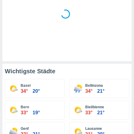
indeutige
 oder
en, um
ezogene
Ihren
 dieser
P-Adressen
-
 zu
 darauf
n und diese
Wichtigste Städte
ten. Einige
rarbeiten
Basel
Bellinzona
ezogenen
34°
20°
34°
21°
icherweise
age eines
en
Bern
Biel/bienne
, dem Sie
33°
19°
33°
21°
hen
 dies zu
Genf
Lausanne
 Sie Ihre