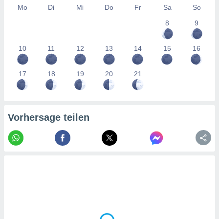
tner
Mo
Di
Mi
Do
Fr
Sa
So
8
9
10
11
12
13
14
15
16
17
18
19
20
21
Vorhersage teilen