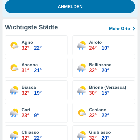
Wichtigste Städte
Mehr Orte
Agno
Airolo
32°
22°
24°
10°
Ascona
Bellinzona
31°
21°
32°
20°
Biasca
Brione (Verzasca)
32°
19°
30°
15°
Carì
Caslano
23°
9°
32°
22°
Chiasso
Giubiasco
32°
22°
32°
20°