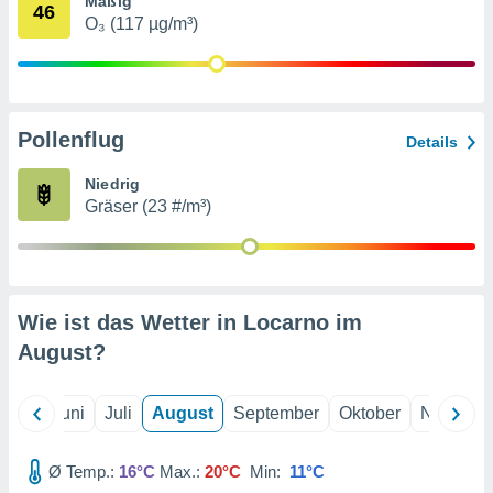
Mäßig
von
46
O₃ (117 µg/m³)
erte
verwendung
n zur
erter
Pollenflug
Details
rstellung
n zur
Niedrig
ierung von
Gräser (23 #/m³)
verwendung
n zur
erter
essung der
ung,
Wie ist das Wetter in Locarno im
er
August
?
ce von
analyse von
n durch
Mai
Juni
Juli
August
September
Oktober
Novembe
 oder
onen von
Ø Temp.:
16°C
Max.:
20°C
Min:
11°C
nen