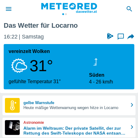
Das Wetter für Locarno
politik
16:22
Samstag
...
von
at) wurde
vereinzelt Wolken
uten
31°
m
llen, dass
estellten
Süden
nen von
gefühlte Temperatur 31°
4
26 km/h
tät sind.
 diese
er die
Optionen
gelbe Warnstufe
Heute mäßige Wetterwarnung wegen hitze in Locarno
 cookies
Astronomie
s adgang
Alarm im Weltraum: Der private Satellit, der zur
Rettung des Swift-Teleskops der NASA entsandt
gitale