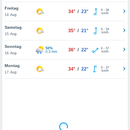
Freitag
6
-
36
34°
/
23°
km/h
14. Aug
IV,
kie-
Samstag
6
-
34
35°
/
21°
km/h
15. Aug
er
it der
Sonntag
50%
6
-
37
36°
/
22°
n von
0.3 mm
km/h
16. Aug
cht
den sind,
Montag
5
-
37
 weiterhin
34°
/
22°
km/h
17. Aug
 Website
t
 indem Sie
ieren. In
l werden
über
, dass wir
s
, die für die
auf der
twendig