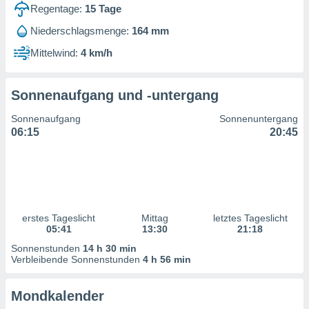
ntwicklung
Regentage:
15
Tage
serung der
Niederschlagsmenge:
164 mm
g
Mittelwind:
4 km/h
 Daten zur
n Inhalten.
Sonnenaufgang und -untergang
ten und
Sonnenaufgang
Sonnenuntergang
ion durch
06:15
20:45
on
,
erte
d Inhalte,
on
ung und der
ce von
erstes Tageslicht
Mittag
letztes Tageslicht
05:41
13:30
21:18
nforschung
Sonnenstunden
14 h 30 min
icklung
Verbleibende Sonnenstunden
4 h 56 min
serung von
.
Mondkalender
sere 1199