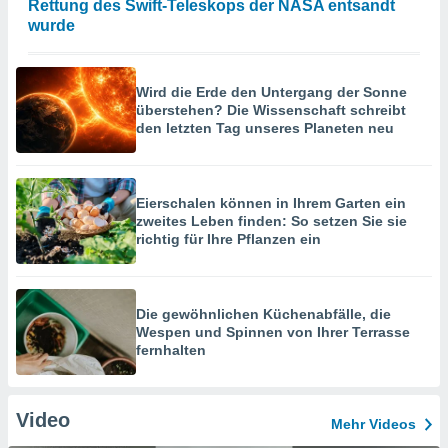
Rettung des Swift-Teleskops der NASA entsandt
wurde
Wird die Erde den Untergang der Sonne
überstehen? Die Wissenschaft schreibt
den letzten Tag unseres Planeten neu
Eierschalen können in Ihrem Garten ein
zweites Leben finden: So setzen Sie sie
richtig für Ihre Pflanzen ein
Die gewöhnlichen Küchenabfälle, die
Wespen und Spinnen von Ihrer Terrasse
fernhalten
Video
Mehr Videos