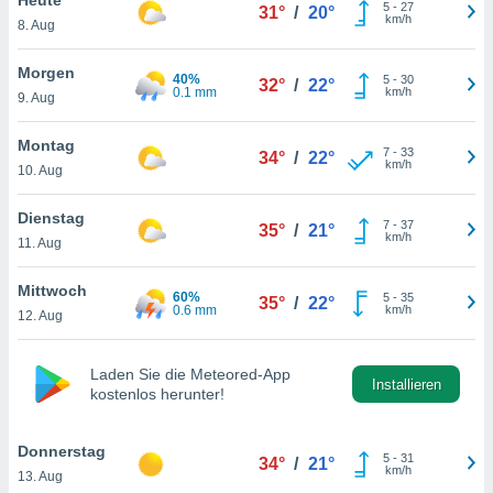
okies oder
5
-
27
31°
/
20°
km/h
8. Aug
 Partner
e es uns
n, das
Morgen
40%
5
-
30
32°
/
22°
uf der
0.1 mm
km/h
9. Aug
 verfolgen
lysieren
Montag
7
-
33
34°
/
22°
km/h
10. Aug
s Profil zu
um Ihnen
ierende
Dienstag
7
-
37
35°
/
21°
nd
km/h
11. Aug
erte Inhalte
. Weitere
Mittwoch
60%
5
-
35
nen finden
35°
/
22°
0.6 mm
km/h
12. Aug
rer
tlinie
. Sie
e
Laden Sie die Meteored-App
 jederzeit
Installieren
kostenlos herunter!
, indem Sie
altfläche
stellungen
Donnerstag
5
-
31
34°
/
21°
n Rand
km/h
13. Aug
bsite