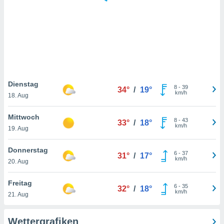
keine
r
analyse
nzeige von
der
erten
erwenden,
 nicht
Dienstag
8
-
39
34°
/
19°
erte
km/h
18. Aug
ehen
e können
Mittwoch
8
-
43
ation von
33°
/
18°
km/h
19. Aug
lehnen und
s
t auf
Donnerstag
6
-
37
31°
/
17°
site
km/h
20. Aug
 indem Sie
altfläche
Freitag
6
-
35
 klicken.
32°
/
18°
km/h
21. Aug
Zustimmung
wir und
Wettergrafiken
tner