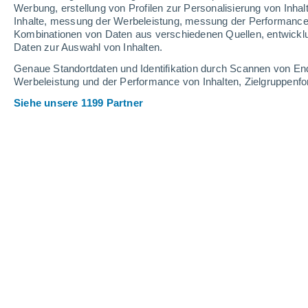
0.3 mm
Werbung, erstellung von Profilen zur Personalisierung von Inhal
Inhalte, messung der Werbeleistung, messung der Performance v
29°
/
16°
32°
/
15°
29°
/
18°
Kombinationen von Daten aus verschiedenen Quellen, entwickl
Daten zur Auswahl von Inhalten.
12
-
32
km/h
5
-
21
km/h
10
10
-
23
km/h
Genaue Standortdaten und Identifikation durch Scannen von En
Werbeleistung und der Performance von Inhalten, Zielgruppen
Siehe unsere 1199 Partner
Das Wetter für Bern Heute
, 6. August
vereinzelt Wolk
29°
15:00
gefühlte T.
28°
leichter Regen
40%
29°
16:00
0.1 mm
gefühlte T.
28°
leichter Regen
40%
28°
17:00
0.1 mm
gefühlte T.
28°
leichter Regen
40%
28°
18:00
0.1 mm
gefühlte T.
27°