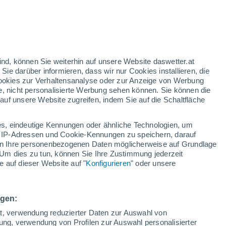
h
ind, können Sie weiterhin auf unsere Website daswetter.at
 Sie darüber informieren, dass wir nur Cookies installieren, die
 Cookies zur Verhaltensanalyse oder zur Anzeige von Werbung
e, nicht personalisierte Werbung sehen können. Sie können die
uf unsere Website zugreifen, indem Sie auf die Schaltfläche
ie
e
s, eindeutige Kennungen oder ähnliche Technologien, um
n
Regenradar
Satelliten
Wettermodelle
 IP-Adressen und Cookie-Kennungen zu speichern, darauf
iten Ihre personenbezogenen Daten möglicherweise auf Grundlage
Um dies zu tun, können Sie Ihre Zustimmung jederzeit
 auf dieser Website auf "
Konfigurieren
" oder unsere
Sonntag
Montag
Dienstag
Mittwoch
9. Aug
10. Aug
11. Aug
12. Aug
ngen:
ät, verwendung reduzierter Daten zur Auswahl von
bung, verwendung von Profilen zur Auswahl personalisierter
60%
70%