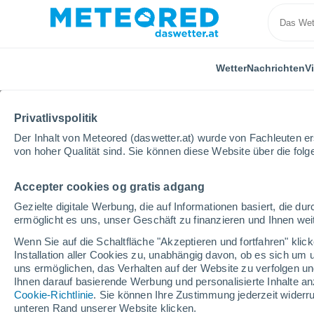
Wetter
Nachrichten
V
Privatlivspolitik
Der Inhalt von Meteored (daswetter.at) wurde von Fachleuten erst
von hoher Qualität sind. Sie können diese Website über die fol
Accepter cookies og gratis adgang
Home
Schweiz
Kanton Bern
Bern
Gezielte digitale Werbung, die auf Informationen basiert, die 
ermöglicht es uns, unser Geschäft zu finanzieren und Ihnen weit
Das Wetter für Bern
Wenn Sie auf die Schaltfläche "Akzeptieren und fortfahren" kli
Installation aller Cookies zu, unabhängig davon, ob es sich um 
15:16
Donnerstag
uns ermöglichen, das Verhalten auf der Website zu verfolgen und
Ihnen darauf basierende Werbung und personalisierte Inhalte an
Cookie-Richtlinie
. Sie können Ihre Zustimmung jederzeit widerru
vereinzelt Wolken
unteren Rand unserer Website klicken.