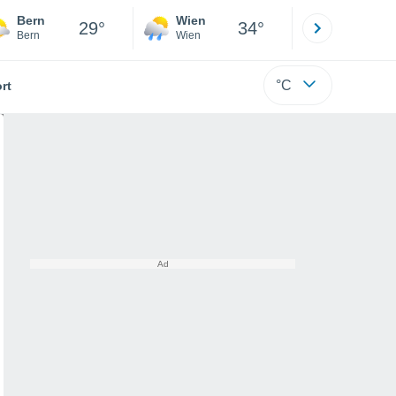
Bern
Wien
Innsbruck
29°
34°
Bern
Wien
Tirol
°C
rt