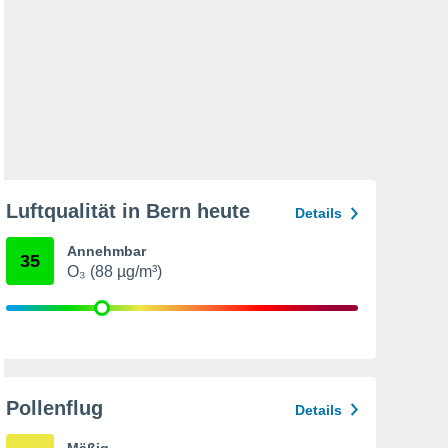
Luftqualität in Bern heute
Details
Annehmbar
35
O₃ (88 µg/m³)
Pollenflug
Details
Mäßig