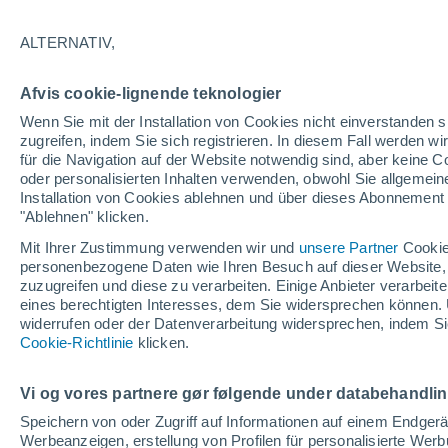
29°
ALTERNATIV,
UV
6 hoc
Afvis cookie-lignende teknologier
gefühlte Temperatur 28°
LSF
15-25
Wenn Sie mit der Installation von Cookies nicht einverstanden s
zugreifen, indem Sie sich registrieren. In diesem Fall werden wir
für die Navigation auf der Website notwendig sind, aber keine
oder personalisierten Inhalten verwenden, obwohl Sie allgemein
Astronomie
Installation von Cookies ablehnen und über dieses Abonnement a
Karte der Sonnenfinsternis vom 12. August: D
fünf Orte in Spanien mit mehr als einer Minut
"Ablehnen" klicken.
Dunkelheit
Mit Ihrer Zustimmung verwenden wir und
unsere Partner
Cookie
Wetter 1 - 7 Tage
Aktuell
Vorhersagekarte für Rege
personenbezogene Daten wie Ihren Besuch auf dieser Website,
zuzugreifen und diese zu verarbeiten. Einige Anbieter verarbe
eines berechtigten Interesses, dem Sie widersprechen können. 
widerrufen oder der Datenverarbeitung widersprechen, indem Sie
Morgen
Samstag
Cookie-Richtlinie
Heute
klicken.
7. Aug
8. Aug
6. Aug
Vi og vores partnere gør følgende under databehandli
Speichern von oder Zugriff auf Informationen auf einem Endger
Werbeanzeigen, erstellung von Profilen für personalisierte Wer
70%