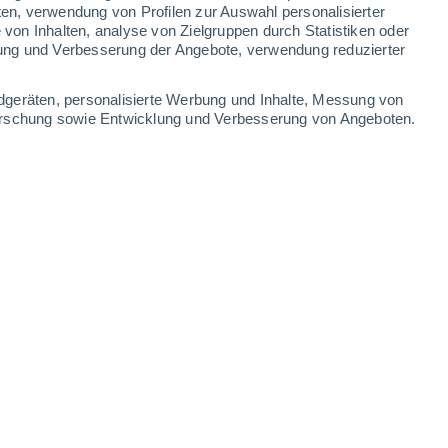
1 mm
0.2 mm
ten, verwendung von Profilen zur Auswahl personalisierter
on Inhalten, analyse von Zielgruppen durch Statistiken oder
33°
/
19°
32°
/
18°
33°
/
17°
35°
/
19°
ung und Verbesserung der Angebote, verwendung reduzierter
-
29
km/h
8
-
26
km/h
12
-
33
km/h
5
-
22
km/h
dgeräten, personalisierte Werbung und Inhalte, Messung von
forschung sowie Entwicklung und Verbesserung von Angeboten.
en
Nordwesten
6 hoch
7
-
22 km/h
LSF:
15-25
Nordwesten
5 mäßig
8
-
23 km/h
LSF:
6-10
Norden
3 mäßig
7
-
23 km/h
LSF:
6-10
Norden
2 niedrig
7
-
21 km/h
LSF:
nein