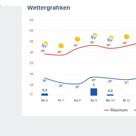
Wettergrafiken
45
40
35
33°
33°
32°
32°
29°
30
29°
25
20
19°
18°
18°
17°
1
15
16°
15°
0.3
0.2
°C
Do
6
Fr
7
Sa
8
So
9
Mo
10
Di
11
Maximum