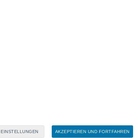
Mondkalender
Mo
Di
Mi
Do
Fr
Sa
So
6
7
8
9
10
11
12
13
14
15
16
17
18
19
EINSTELLUNGEN
AKZEPTIEREN UND FORTFAHREN