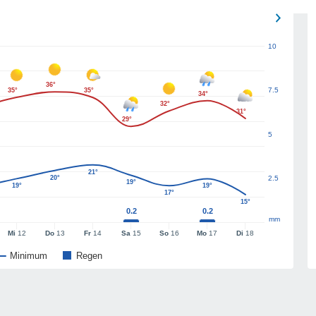
10
36°
7.5
35°
35°
34°
32°
31°
29°
5
21°
20°
2.5
19°
19°
19°
17°
15°
0.2
0.2
mm
Mi
12
Do
13
Fr
14
Sa
15
So
16
Mo
17
Di
18
Minimum
Regen