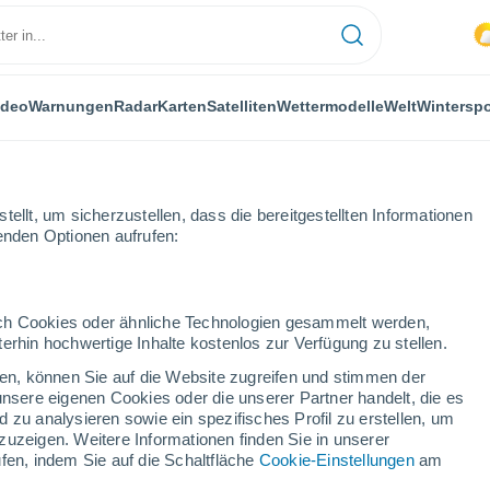
ideo
Warnungen
Radar
Karten
Satelliten
Wettermodelle
Welt
Winterspo
ellt, um sicherzustellen, dass die bereitgestellten Informationen
genden Optionen aufrufen:
durch Cookies oder ähnliche Technologien gesammelt werden,
erhin hochwertige Inhalte kostenlos zur Verfügung zu stellen.
cken, können Sie auf die Website zugreifen und stimmen der
unsere eigenen Cookies oder die unserer Partner handelt, die es
...
 zu analysieren sowie ein spezifisches Profil zu erstellen, um
zuzeigen. Weitere Informationen finden Sie in unserer
Stündlich
fen, indem Sie auf die Schaltfläche
Cookie-Einstellungen
am
Leichter Regen in den nächsten
Stunden