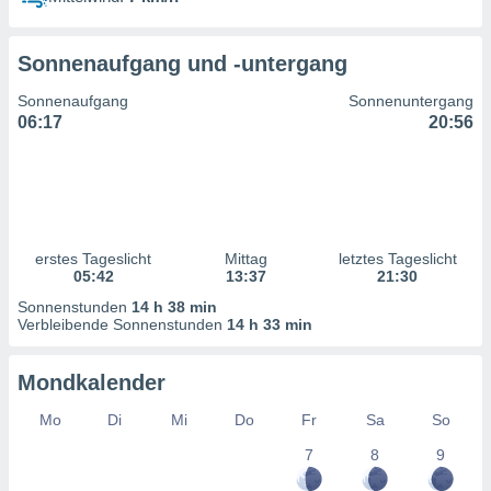
ntwicklung
serung der
Sonnenaufgang und -untergang
g
 Daten zur
Sonnenaufgang
Sonnenuntergang
n Inhalten.
06:17
20:56
ten und
ion durch
on
,
erte
erstes Tageslicht
Mittag
letztes Tageslicht
d Inhalte,
05:42
13:37
21:30
on
Sonnenstunden
14 h 38 min
ung und der
Verbleibende Sonnenstunden
14 h 33 min
ce von
nforschung
Mondkalender
icklung
serung von
Mo
Di
Mi
Do
Fr
Sa
So
.
7
8
9
sere 1199