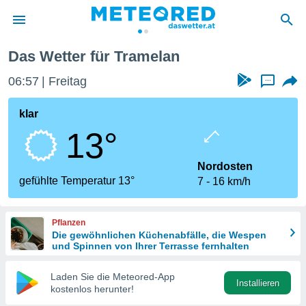
Das Wetter für Tramelan
politik
06:57
Freitag
...
von
at) wurde
klar
uten
13°
m
llen, dass
estellten
Nordosten
nen von
gefühlte Temperatur 13°
7
16 km/h
tät sind.
 diese
er die
Pflanzen
Optionen
Die gewöhnlichen Küchenabfälle, die Wespen
und Spinnen von Ihrer Terrasse fernhalten
 cookies
Laden Sie die Meteored-App
s adgang
Installieren
kostenlos herunter!
gitale