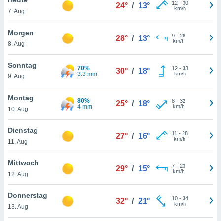
okies oder
12
-
30
24°
/
13°
km/h
7. Aug
 Partner
e es uns
n, das
Morgen
9
-
26
28°
/
13°
uf der
km/h
8. Aug
 verfolgen
lysieren
Sonntag
70%
12
-
33
30°
/
18°
3.3 mm
km/h
9. Aug
s Profil zu
um Ihnen
ierende
Montag
80%
8
-
32
25°
/
18°
nd
4 mm
km/h
10. Aug
erte Inhalte
. Weitere
Dienstag
11
-
28
nen finden
27°
/
16°
km/h
11. Aug
rer
tlinie
. Sie
Mittwoch
e
7
-
23
29°
/
15°
km/h
 jederzeit
12. Aug
, indem Sie
altfläche
Donnerstag
10
-
34
stellungen
32°
/
21°
km/h
13. Aug
n Rand
bsite