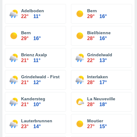
Adelboden
Bern
22°
11°
29°
16°
Bern
Biel/bienne
29°
16°
28°
16°
Brienz Axalp
Grindelwald
21°
11°
22°
13°
Grindelwald - First
Interlaken
21°
12°
28°
17°
Kandersteg
La Neuveville
21°
10°
28°
18°
Lauterbrunnen
Moutier
23°
14°
27°
15°