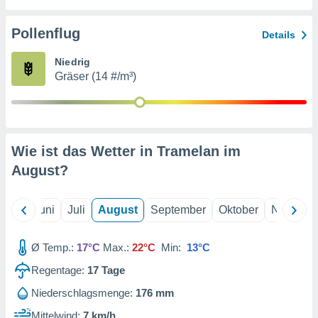
von
erte
Pollenflug
Details
verwendung
n zur
Niedrig
Gräser (14 #/m³)
erter
rstellung
n zur
ierung von
verwendung
Wie ist das Wetter in Tramelan im
n zur
August
?
erter
essung der
ung,
Mai
Juni
Juli
August
September
Oktober
Novembe
er
ce von
analyse von
Ø Temp.:
17°C
Max.:
22°C
Min:
13°C
n durch
Regentage:
17
Tage
 oder
onen von
Niederschlagsmenge:
176 mm
nen
Mittelwind:
7 km/h