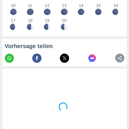
tner
10
11
12
13
14
15
16
17
18
19
20
Vorhersage teilen