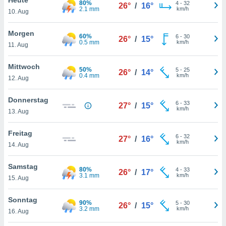
80%
okies oder
4
-
32
26°
/
16°
2.1 mm
km/h
10. Aug
 Partner
e es uns
n, das
Morgen
60%
6
-
30
26°
/
15°
uf der
0.5 mm
km/h
11. Aug
 verfolgen
lysieren
Mittwoch
50%
5
-
25
26°
/
14°
0.4 mm
km/h
12. Aug
s Profil zu
um Ihnen
ierende
Donnerstag
6
-
33
27°
/
15°
nd
km/h
13. Aug
erte Inhalte
. Weitere
Freitag
6
-
32
nen finden
27°
/
16°
km/h
14. Aug
rer
tlinie
. Sie
Samstag
e
80%
4
-
33
26°
/
17°
3.1 mm
km/h
 jederzeit
15. Aug
, indem Sie
altfläche
Sonntag
90%
5
-
30
stellungen
26°
/
15°
3.2 mm
km/h
16. Aug
n Rand
bsite