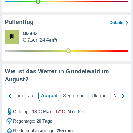
von
erte
verwendung
Pollenflug
Details
n zur
Niedrig
erter
Gräser (24 #/m³)
rstellung
n zur
ierung von
verwendung
n zur
Wie ist das Wetter in Grindelwald im
erter
August
?
essung der
ung,
er
Mai
Juni
Juli
August
September
Oktober
Novembe
ce von
analyse von
n durch
Ø Temp.:
13°C
Max.:
17°C
Min:
8°C
 oder
onen von
Regentage:
20
Tage
nen
Niederschlagsmenge:
255 mm