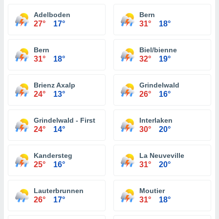
Adelboden
Bern
27°
17°
31°
18°
Bern
Biel/bienne
31°
18°
32°
19°
Brienz Axalp
Grindelwald
24°
13°
26°
16°
Grindelwald - First
Interlaken
24°
14°
30°
20°
Kandersteg
La Neuveville
25°
16°
31°
20°
Lauterbrunnen
Moutier
26°
17°
31°
18°