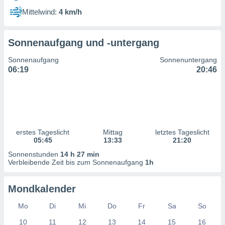
ntwicklung
Mittelwind:
4 km/h
serung der
g
Sonnenaufgang und -untergang
 Daten zur
n Inhalten.
Sonnenaufgang
Sonnenuntergang
06:19
20:46
ten und
ion durch
on
,
erte
d Inhalte,
erstes Tageslicht
Mittag
letztes Tageslicht
on
05:45
13:33
21:20
ung und der
ce von
Sonnenstunden
14 h 27 min
Verbleibende Zeit bis zum Sonnenaufgang
1h
nforschung
icklung
Mondkalender
serung von
.
Mo
Di
Mi
Do
Fr
Sa
So
sere 1199
10
11
12
13
14
15
16