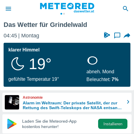
Das Wetter für Grindelwald
politik
04:45
Montag
...
von
at) wurde
klarer Himmel
uten
19°
m
llen, dass
estellten
abneh. Mond
nen von
gefühlte Temperatur 19°
Beleuchtet:
7%
tät sind.
 diese
er die
Astronomie
Optionen
Alarm im Weltraum: Der private Satellit, der zur
Rettung des Swift-Teleskops der NASA entsandt
wurde
 cookies
Laden Sie die Meteored-App
s adgang
Installieren
kostenlos herunter!
gitale