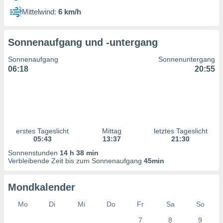
ntwicklung
Mittelwind:
6 km/h
serung der
g
Sonnenaufgang und -untergang
 Daten zur
n Inhalten.
Sonnenaufgang
Sonnenuntergang
06:18
20:55
ten und
ion durch
on
,
erte
d Inhalte,
erstes Tageslicht
Mittag
letztes Tageslicht
on
05:43
13:37
21:30
ung und der
ce von
Sonnenstunden
14 h 38 min
Verbleibende Zeit bis zum Sonnenaufgang
45min
nforschung
icklung
Mondkalender
serung von
.
Mo
Di
Mi
Do
Fr
Sa
So
sere 1199
7
8
9