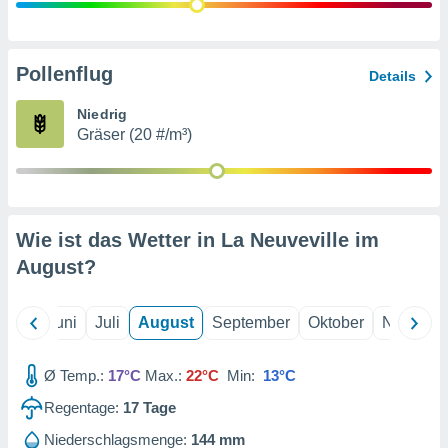
von
erte
verwendung
Pollenflug
Details
n zur
Niedrig
erter
Gräser (20 #/m³)
rstellung
n zur
ierung von
verwendung
n zur
Wie ist das Wetter in La Neuveville im
erter
August
?
essung der
ung,
er
Mai
Juni
Juli
August
September
Oktober
Novembe
ce von
analyse von
n durch
Ø Temp.:
17°C
Max.:
22°C
Min:
13°C
 oder
onen von
Regentage:
17
Tage
nen
Niederschlagsmenge:
144 mm