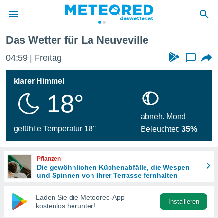
Das Wetter für La Neuveville
politik
04:59
Freitag
...
von
at) wurde
klarer Himmel
uten
18°
m
llen, dass
estellten
abneh. Mond
nen von
gefühlte Temperatur 18°
Beleuchtet:
35%
tät sind.
 diese
er die
Pflanzen
Optionen
Die gewöhnlichen Küchenabfälle, die Wespen
und Spinnen von Ihrer Terrasse fernhalten
 cookies
Laden Sie die Meteored-App
s adgang
Installieren
kostenlos herunter!
gitale