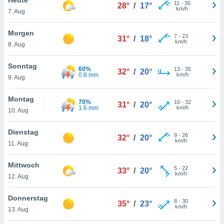
okies oder
11
-
30
28°
/
17°
km/h
7. Aug
 Partner
e es uns
n, das
Morgen
7
-
23
31°
/
18°
uf der
km/h
8. Aug
 verfolgen
lysieren
Sonntag
60%
13
-
35
32°
/
20°
0.8 mm
km/h
9. Aug
s Profil zu
um Ihnen
ierende
Montag
70%
10
-
32
31°
/
20°
nd
1.6 mm
km/h
10. Aug
erte Inhalte
. Weitere
Dienstag
9
-
26
nen finden
32°
/
20°
km/h
11. Aug
rer
tlinie
. Sie
Mittwoch
e
5
-
22
33°
/
20°
km/h
 jederzeit
12. Aug
, indem Sie
altfläche
Donnerstag
8
-
30
stellungen
35°
/
23°
km/h
13. Aug
n Rand
bsite