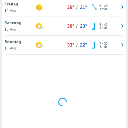
Freitag
6
-
28
36°
/
21°
km/h
14. Aug
IV,
Samstag
5
-
42
36°
/
23°
kie-
km/h
15. Aug
er
Sonntag
7
-
36
33°
/
22°
it der
km/h
16. Aug
n von
cht
den sind,
 weiterhin
 Website
t
 indem Sie
ieren. In
l werden
über
, dass wir
s
, die für die
auf der
twendig