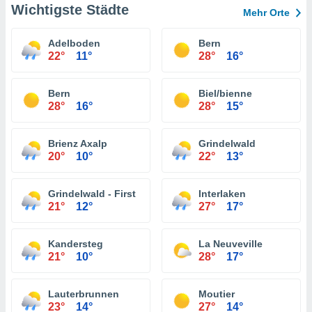
Wichtigste Städte
Mehr Orte
Adelboden
Bern
22°
11°
28°
16°
Bern
Biel/bienne
28°
16°
28°
15°
Brienz Axalp
Grindelwald
20°
10°
22°
13°
Grindelwald - First
Interlaken
21°
12°
27°
17°
Kandersteg
La Neuveville
21°
10°
28°
17°
Lauterbrunnen
Moutier
23°
14°
27°
14°