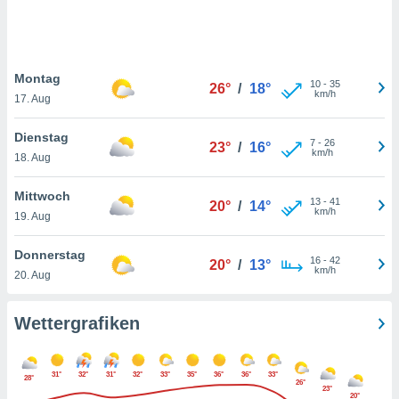
keine
r
analyse
nzeige von
Montag
der
10
-
35
26°
/
18°
km/h
erten
17. Aug
erwenden,
Dienstag
7
-
26
23°
/
16°
 nicht
km/h
18. Aug
erte
ehen
Mittwoch
e können
13
-
41
20°
/
14°
km/h
ation von
19. Aug
lehnen und
s
Donnerstag
16
-
42
20°
/
13°
t auf
km/h
20. Aug
site
 indem Sie
altfläche
Wettergrafiken
 klicken.
Zustimmung
31°
32°
31°
32°
33°
35°
36°
36°
33°
wir und
28°
26°
23°
tner
20°