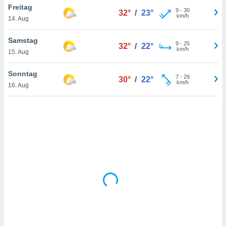
Freitag
9
-
30
32°
/
23°
km/h
14. Aug
IV,
Samstag
9
-
25
32°
/
22°
kie-
km/h
15. Aug
er
Sonntag
7
-
29
30°
/
22°
it der
km/h
16. Aug
n von
cht
den sind,
 weiterhin
 Website
t
 indem Sie
ieren. In
l werden
über
, dass wir
s
, die für die
auf der
twendig