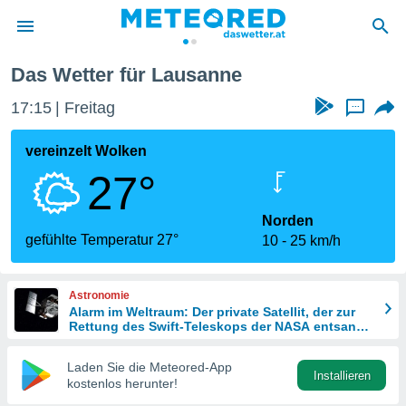
Das Wetter für Lausanne
politik
17:15
Freitag
...
von
at) wurde
vereinzelt Wolken
uten
27°
m
llen, dass
estellten
Norden
nen von
gefühlte Temperatur 27°
10
25 km/h
tät sind.
 diese
er die
Astronomie
Optionen
Alarm im Weltraum: Der private Satellit, der zur
Rettung des Swift-Teleskops der NASA entsandt
wurde
 cookies
Laden Sie die Meteored-App
s adgang
Installieren
kostenlos herunter!
gitale