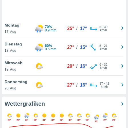
keine
r
analyse
nzeige von
Montag
der
70%
5
-
30
25°
/
17°
0.9 mm
km/h
erten
17. Aug
erwenden,
Dienstag
60%
5
-
21
27°
/
15°
 nicht
0.5 mm
km/h
18. Aug
erte
ehen
Mittwoch
e können
9
-
32
29°
/
16°
km/h
ation von
19. Aug
lehnen und
s
Donnerstag
17
-
42
27°
/
16°
t auf
km/h
20. Aug
site
 indem Sie
altfläche
Wettergrafiken
 klicken.
Zustimmung
28°
29°
30°
30°
31°
32°
32°
32°
32°
30°
27°
29°
wir und
25°
tner