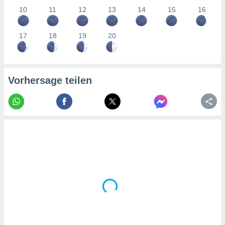
tner
10
11
12
13
14
15
16
17
18
19
20
Vorhersage teilen