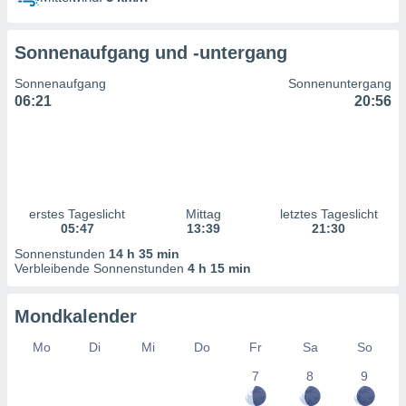
ntwicklung
serung der
Sonnenaufgang und -untergang
g
 Daten zur
Sonnenaufgang
Sonnenuntergang
n Inhalten.
06:21
20:56
ten und
ion durch
on
,
erte
erstes Tageslicht
Mittag
letztes Tageslicht
d Inhalte,
05:47
13:39
21:30
on
Sonnenstunden
14 h 35 min
ung und der
Verbleibende Sonnenstunden
4 h 15 min
ce von
nforschung
Mondkalender
icklung
serung von
Mo
Di
Mi
Do
Fr
Sa
So
.
7
8
9
sere 1199