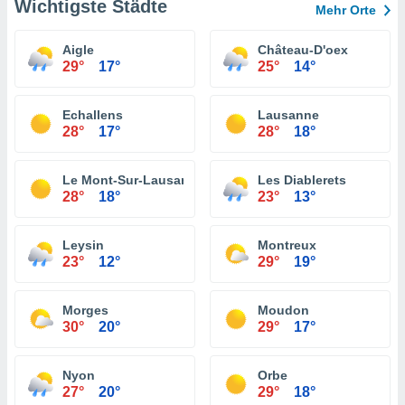
Wichtigste Städte
Mehr Orte
Aigle
Château-D'oex
29°
17°
25°
14°
Echallens
Lausanne
28°
17°
28°
18°
Le Mont-Sur-Lausanne
Les Diablerets
28°
18°
23°
13°
Leysin
Montreux
23°
12°
29°
19°
Morges
Moudon
30°
20°
29°
17°
Nyon
Orbe
27°
20°
29°
18°