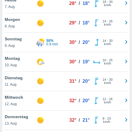
okies oder
18
-
34
28°
/
18°
km/h
7. Aug
 Partner
e es uns
n, das
Morgen
14
-
26
29°
/
18°
uf der
km/h
8. Aug
 verfolgen
lysieren
Sonntag
50%
14
-
30
30°
/
20°
0.9 mm
km/h
9. Aug
s Profil zu
um Ihnen
ierende
Montag
10
-
25
30°
/
19°
nd
km/h
10. Aug
erte Inhalte
. Weitere
Dienstag
14
-
30
nen finden
31°
/
20°
km/h
11. Aug
rer
tlinie
. Sie
Mittwoch
e
12
-
26
32°
/
20°
km/h
 jederzeit
12. Aug
, indem Sie
altfläche
Donnerstag
8
-
23
stellungen
32°
/
21°
km/h
13. Aug
n Rand
bsite