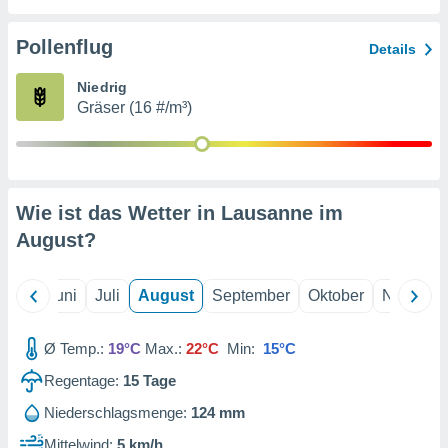
von
erte
Pollenflug
Details
verwendung
n zur
Niedrig
Gräser (16 #/m³)
erter
rstellung
n zur
ierung von
verwendung
Wie ist das Wetter in Lausanne im
n zur
August
?
erter
essung der
ung,
Mai
Juni
Juli
August
September
Oktober
Novembe
er
ce von
analyse von
Ø Temp.:
19°C
Max.:
22°C
Min:
15°C
n durch
Regentage:
15
Tage
 oder
onen von
Niederschlagsmenge:
124 mm
nen
Mittelwind:
5 km/h