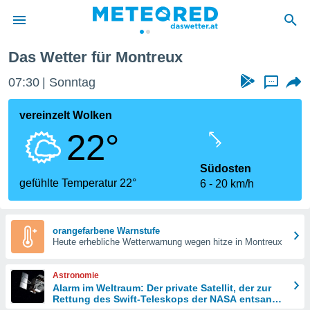
Das Wetter für Montreux
politik
07:30
Sonntag
...
von
at) wurde
vereinzelt Wolken
uten
22°
m
llen, dass
estellten
Südosten
nen von
gefühlte Temperatur 22°
6
20 km/h
tät sind.
 diese
er die
Optionen
orangefarbene Warnstufe
Heute erhebliche Wetterwarnung wegen hitze in Montreux
 cookies
Astronomie
s adgang
Alarm im Weltraum: Der private Satellit, der zur
Rettung des Swift-Teleskops der NASA entsandt
gitale