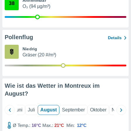
Annehmbar
von
38
O₃ (94 µg/m³)
erte
verwendung
n zur
erter
Pollenflug
Details
rstellung
n zur
Niedrig
ierung von
Gräser (20 #/m³)
verwendung
n zur
erter
essung der
ung,
Wie ist das Wetter in Montreux im
er
August
?
ce von
analyse von
n durch
Mai
Juni
Juli
August
September
Oktober
Novembe
 oder
onen von
Ø Temp.:
16°C
Max.:
21°C
Min:
12°C
nen