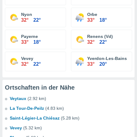
Nyon
Orbe
32°
22°
33°
18°
Payerne
Renens (Vd)
33°
18°
32°
22°
Vevey
Yverdon-Les-Bains
32°
22°
33°
20°
Ortschaften in der Nähe
Veytaux
(2.92 km)
La Tour-De-Peilz
(4.83 km)
Saint-Légier-La Chiésaz
(5.28 km)
Vevey
(5.32 km)