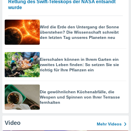
Rettung des Swift-Teleskops der NASA entsandt
wurde
Wird die Erde den Untergang der Sonne
überstehen? Die Wissenschaft schreibt
den letzten Tag unseres Planeten neu
Eierschalen können in Ihrem Garten ein
zweites Leben finden: So setzen Sie sie
richtig für Ihre Pflanzen ein
Die gewöhnlichen Küchenabfälle, die
Wespen und Spinnen von Ihrer Terrasse
fernhalten
Video
Mehr Videos