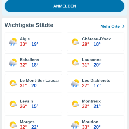
Wichtigste Städte
Mehr Orte
Aigle
Château-D'oex
33°
19°
29°
18°
Echallens
Lausanne
32°
18°
31°
20°
Le Mont-Sur-Lausanne
Les Diablerets
31°
20°
27°
17°
Leysin
Montreux
26°
15°
32°
21°
Morges
Moudon
32°
22°
33°
20°