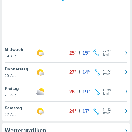
keine
r
analyse
nzeige von
der
erten
erwenden,
 nicht
Mittwoch
7
-
27
25°
/
15°
erte
km/h
19. Aug
ehen
e können
Donnerstag
5
-
22
ation von
27°
/
14°
km/h
20. Aug
lehnen und
s
t auf
Freitag
4
-
33
26°
/
19°
site
km/h
21. Aug
 indem Sie
altfläche
Samstag
4
-
32
 klicken.
24°
/
17°
km/h
22. Aug
Zustimmung
wir und
Wettergrafiken
tner