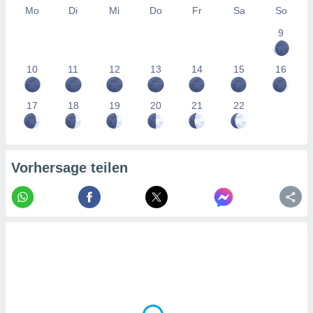
tner
Mo
Di
Mi
Do
Fr
Sa
So
9
10
11
12
13
14
15
16
17
18
19
20
21
22
Vorhersage teilen