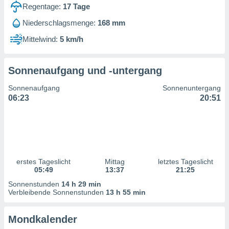
ntwicklung
Regentage:
17
Tage
serung der
Niederschlagsmenge:
168 mm
g
Mittelwind:
5 km/h
 Daten zur
n Inhalten.
Sonnenaufgang und -untergang
ten und
Sonnenaufgang
Sonnenuntergang
ion durch
06:23
20:51
on
,
erte
d Inhalte,
on
ung und der
ce von
erstes Tageslicht
Mittag
letztes Tageslicht
05:49
13:37
21:25
nforschung
Sonnenstunden
14 h 29 min
icklung
Verbleibende Sonnenstunden
13 h 55 min
serung von
.
Mondkalender
sere 1199