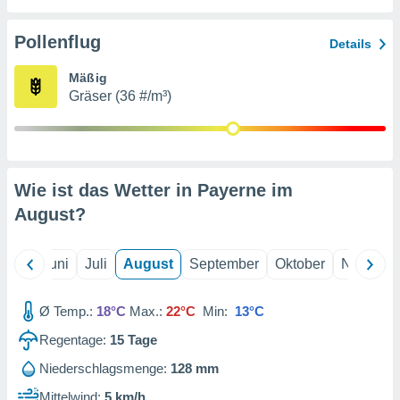
von
erte
Pollenflug
Details
verwendung
n zur
Mäßig
Gräser (36 #/m³)
erter
rstellung
n zur
ierung von
verwendung
Wie ist das Wetter in Payerne im
n zur
August
?
erter
essung der
ung,
Mai
Juni
Juli
August
September
Oktober
Novembe
er
ce von
analyse von
Ø Temp.:
18°C
Max.:
22°C
Min:
13°C
n durch
Regentage:
15
Tage
 oder
onen von
Niederschlagsmenge:
128 mm
nen
Mittelwind:
5 km/h