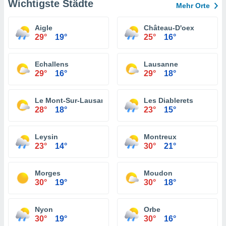
Wichtigste Städte
Mehr Orte
Aigle
Château-D'oex
29°
19°
25°
16°
Echallens
Lausanne
29°
16°
29°
18°
Le Mont-Sur-Lausanne
Les Diablerets
28°
18°
23°
15°
Leysin
Montreux
23°
14°
30°
21°
Morges
Moudon
30°
19°
30°
18°
Nyon
Orbe
30°
19°
30°
16°