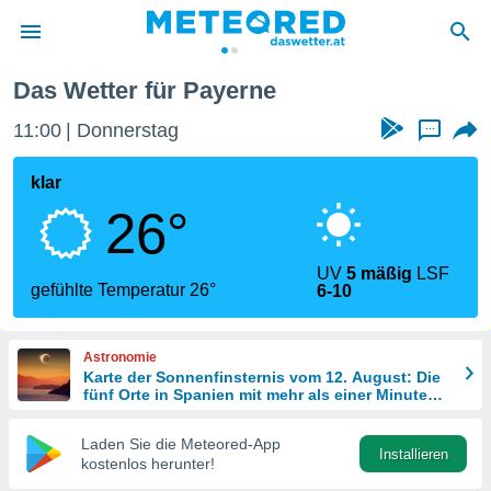
Das Wetter für Payerne
politik
11:01
Donnerstag
...
von
at) wurde
klar
uten
26°
m
llen, dass
estellten
UV
5 mäßig
LSF
nen von
gefühlte Temperatur 26°
6-10
tät sind.
 diese
er die
Astronomie
Optionen
Karte der Sonnenfinsternis vom 12. August: Die
fünf Orte in Spanien mit mehr als einer Minute
Dunkelheit
 cookies
Laden Sie die Meteored-App
s adgang
Installieren
kostenlos herunter!
gitale