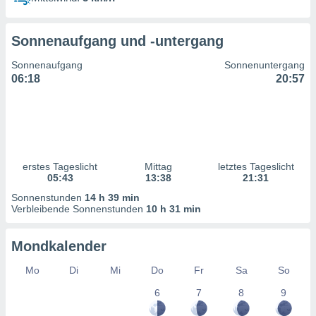
ntwicklung
serung der
Sonnenaufgang und -untergang
g
 Daten zur
Sonnenaufgang
Sonnenuntergang
n Inhalten.
06:18
20:57
ten und
ion durch
on
,
erte
erstes Tageslicht
Mittag
letztes Tageslicht
d Inhalte,
05:43
13:38
21:31
on
Sonnenstunden
14 h 39 min
ung und der
Verbleibende Sonnenstunden
10 h 31 min
ce von
nforschung
Mondkalender
icklung
serung von
Mo
Di
Mi
Do
Fr
Sa
So
.
6
7
8
9
sere 1199