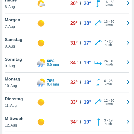
okies oder
16
-
32
30°
/
20°
km/h
6. Aug
 Partner
e es uns
n, das
Morgen
13
-
30
29°
/
18°
uf der
km/h
7. Aug
 verfolgen
lysieren
Samstag
7
-
20
31°
/
17°
km/h
8. Aug
s Profil zu
um Ihnen
ierende
Sonntag
60%
24
-
49
34°
/
19°
nd
0.5 mm
km/h
9. Aug
erte Inhalte
. Weitere
Montag
70%
6
-
23
nen finden
32°
/
18°
0.4 mm
km/h
10. Aug
rer
tlinie
. Sie
Dienstag
e
12
-
30
33°
/
19°
km/h
 jederzeit
11. Aug
, indem Sie
altfläche
Mittwoch
3
-
19
stellungen
34°
/
19°
km/h
12. Aug
n Rand
bsite