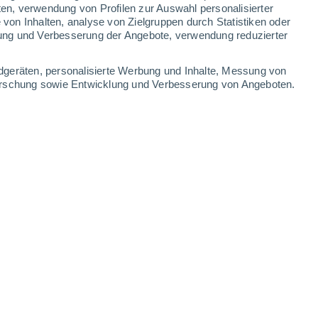
1 mm
2.1 mm
ten, verwendung von Profilen zur Auswahl personalisierter
on Inhalten, analyse von Zielgruppen durch Statistiken oder
32°
/
22°
29°
/
20°
31°
/
20°
33°
/
21°
ung und Verbesserung der Angebote, verwendung reduzierter
-
80
km/h
8
-
28
km/h
7
-
23
km/h
8
-
29
km/h
dgeräten, personalisierte Werbung und Inhalte, Messung von
forschung sowie Entwicklung und Verbesserung von Angeboten.
August
Nordwesten
0 niedrig
5
-
13 km/h
LSF:
nein
Nordwesten
0 niedrig
5
-
13 km/h
LSF:
nein
en
Norden
0 niedrig
4
-
10 km/h
LSF:
nein
en
Südosten
4 mäßig
1
-
14 km/h
LSF:
6-10