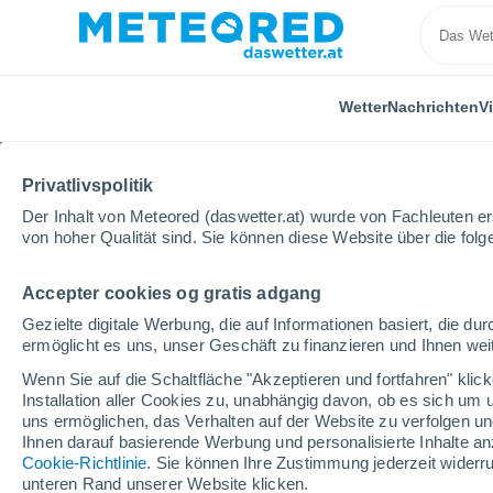
Wetter
Nachrichten
V
Privatlivspolitik
Der Inhalt von Meteored (daswetter.at) wurde von Fachleuten erst
von hoher Qualität sind. Sie können diese Website über die fol
Accepter cookies og gratis adgang
Home
Schweiz
Kanton Neuenburg
Neuenburg
Gezielte digitale Werbung, die auf Informationen basiert, die 
ermöglicht es uns, unser Geschäft zu finanzieren und Ihnen weit
Das Wetter für Neuenb
Wenn Sie auf die Schaltfläche "Akzeptieren und fortfahren" kli
Installation aller Cookies zu, unabhängig davon, ob es sich um 
04:47
Donnerstag
uns ermöglichen, das Verhalten auf der Website zu verfolgen und
Ihnen darauf basierende Werbung und personalisierte Inhalte an
Cookie-Richtlinie
. Sie können Ihre Zustimmung jederzeit widerru
klarer Himmel
unteren Rand unserer Website klicken.