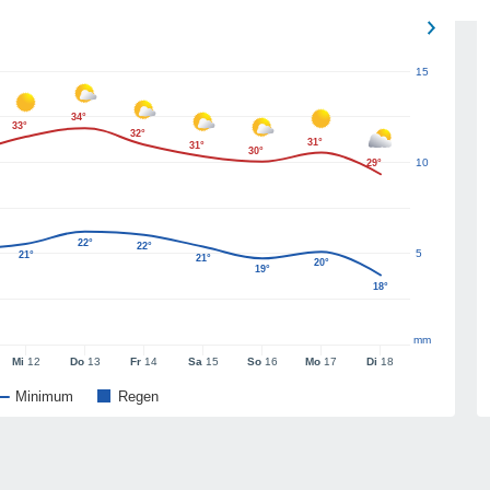
15
34°
33°
32°
31°
31°
30°
10
29°
22°
22°
5
21°
21°
20°
19°
18°
mm
Mi
12
Do
13
Fr
14
Sa
15
So
16
Mo
17
Di
18
Minimum
Regen