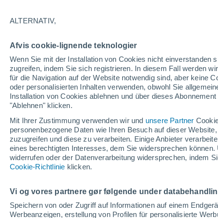
19°
ALTERNATIV,
abneh. Mo
Afvis cookie-lignende teknologier
Beleuchtet
gefühlte Temperatur 19°
Wenn Sie mit der Installation von Cookies nicht einverstanden s
zugreifen, indem Sie sich registrieren. In diesem Fall werden wir
für die Navigation auf der Website notwendig sind, aber keine
oder personalisierten Inhalten verwenden, obwohl Sie allgemein
Astronomie
Installation von Cookies ablehnen und über dieses Abonnement a
Das Sternbild Löwe: Wo der Mythos des Herk
auf echte Sterne und Meteoritenschauer trifft
"Ablehnen" klicken.
Mit Ihrer Zustimmung verwenden wir und
unsere Partner
Cookie
Wetter 1 - 7 Tage
Aktuell
Vorhersagekarte für die 
personenbezogene Daten wie Ihren Besuch auf dieser Website,
zuzugreifen und diese zu verarbeiten. Einige Anbieter verarbe
eines berechtigten Interesses, dem Sie widersprechen können. 
widerrufen oder der Datenverarbeitung widersprechen, indem Sie
Morgen
Samstag
Cookie-Richtlinie
Heute
klicken.
7. Aug
8. Aug
6. Aug
Vi og vores partnere gør følgende under databehandli
Speichern von oder Zugriff auf Informationen auf einem Endger
Werbeanzeigen, erstellung von Profilen für personalisierte Wer