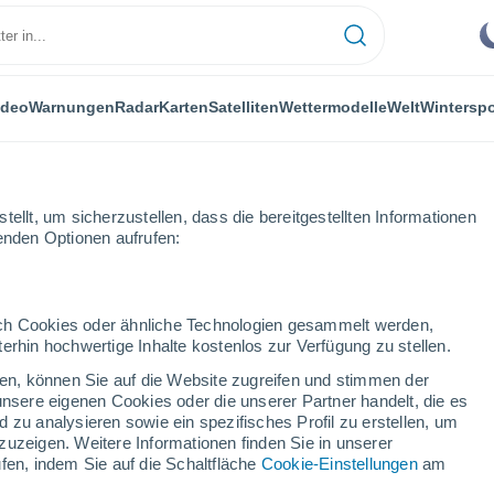
ideo
Warnungen
Radar
Karten
Satelliten
Wettermodelle
Welt
Winterspo
ellt, um sicherzustellen, dass die bereitgestellten Informationen
genden Optionen aufrufen:
durch Cookies oder ähnliche Technologien gesammelt werden,
erhin hochwertige Inhalte kostenlos zur Verfügung zu stellen.
urg
cken, können Sie auf die Website zugreifen und stimmen der
unsere eigenen Cookies oder die unserer Partner handelt, die es
...
 zu analysieren sowie ein spezifisches Profil zu erstellen, um
zuzeigen. Weitere Informationen finden Sie in unserer
Stündlich
fen, indem Sie auf die Schaltfläche
Cookie-Einstellungen
am
Bewölkte Abschnitte in den
nächsten Stunden