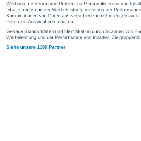
Werbung, erstellung von Profilen zur Personalisierung von Inhal
Inhalte, messung der Werbeleistung, messung der Performance v
28°
/
18°
30°
/
19°
29°
/
19°
Kombinationen von Daten aus verschiedenen Quellen, entwickl
Daten zur Auswahl von Inhalten.
10
-
30
km/h
8
-
23
km/h
26
13
-
32
km/h
Genaue Standortdaten und Identifikation durch Scannen von En
Werbeleistung und der Performance von Inhalten, Zielgruppen
Siehe unsere 1199 Partner
Das Wetter für Neuenburg Heute
, 6. 
klarer Himmel
19°
05:00
gefühlte T.
19°
klar
19°
06:00
gefühlte T.
19°
vereinzelt Wolk
22°
08:00
gefühlte T.
22°
vereinzelt Wolk
25°
11:00
gefühlte T.
26°