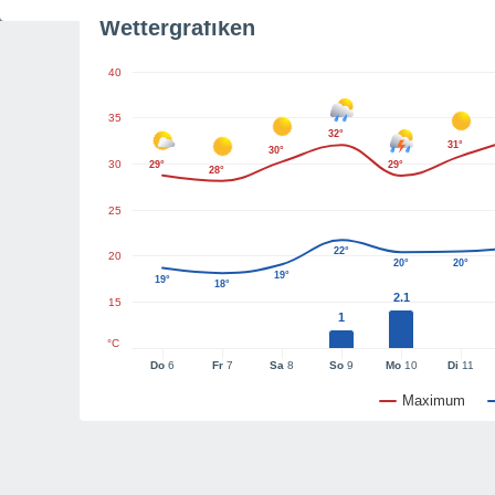
Wettergrafiken
40
35
32°
31°
30°
30
29°
29°
28°
25
22°
20
20°
20°
19°
19°
18°
2.1
15
1
°C
Do
6
Fr
7
Sa
8
So
9
Mo
10
Di
11
Maximum