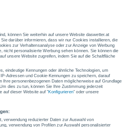
nd
:
46%
ind, können Sie weiterhin auf unsere Website daswetter.at
 Sie darüber informieren, dass wir nur Cookies installieren, die
 Cookies zur Verhaltensanalyse oder zur Anzeige von Werbung
e, nicht personalisierte Werbung sehen können. Sie können die
uf unsere Website zugreifen, indem Sie auf die Schaltfläche
ules
s, eindeutige Kennungen oder ähnliche Technologien, um
Bewölkung
Regenradar
Satelliten
Wettermodelle
 IP-Adressen und Cookie-Kennungen zu speichern, darauf
iten Ihre personenbezogenen Daten möglicherweise auf Grundlage
Um dies zu tun, können Sie Ihre Zustimmung jederzeit
 auf dieser Website auf "
Konfigurieren
" oder unsere
Sonntag
Montag
Dienstag
Mittwoch
9. Aug
10. Aug
11. Aug
12. Aug
ngen:
ät, verwendung reduzierter Daten zur Auswahl von
bung, verwendung von Profilen zur Auswahl personalisierter
70%
90%