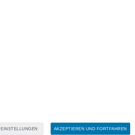
Mondkalender
Mo
Di
Mi
Do
Fr
Sa
So
6
7
8
9
10
11
12
13
14
15
16
17
18
19
EINSTELLUNGEN
AKZEPTIEREN UND FORTFAHREN