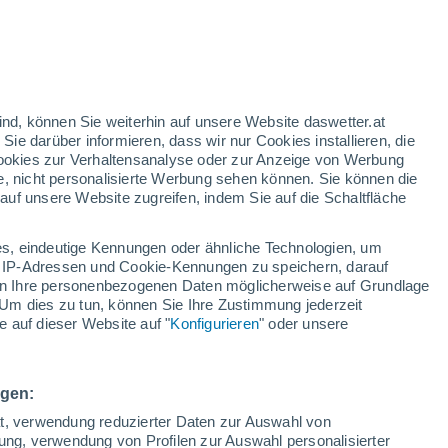
ind, können Sie weiterhin auf unsere Website daswetter.at
 Sie darüber informieren, dass wir nur Cookies installieren, die
23°
9°
 Cookies zur Verhaltensanalyse oder zur Anzeige von Werbung
Leukerbad
e, nicht personalisierte Werbung sehen können. Sie können die
uf unsere Website zugreifen, indem Sie auf die Schaltfläche
s, eindeutige Kennungen oder ähnliche Technologien, um
 IP-Adressen und Cookie-Kennungen zu speichern, darauf
iten Ihre personenbezogenen Daten möglicherweise auf Grundlage
Um dies zu tun, können Sie Ihre Zustimmung jederzeit
 auf dieser Website auf "
Konfigurieren
" oder unsere
18°
9°
Zermatt
ngen:
ät, verwendung reduzierter Daten zur Auswahl von
bung, verwendung von Profilen zur Auswahl personalisierter