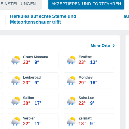
ASTRONOMIE
W
EINSTELLUNGEN
AKZEPTIEREN UND FORTFAHREN
Das Sternbild Löwe: Wo der Mythos des
Fo
Herkules auf echte Sterne und
au
Meteoritenschauer trifft
Mehr Orte
Crans Montana
Evolène
23°
9°
23°
13°
Leukerbad
Monthey
23°
9°
29°
16°
Saillon
Saint-Luc
30°
17°
22°
9°
Verbier
Zermatt
22°
11°
18°
9°