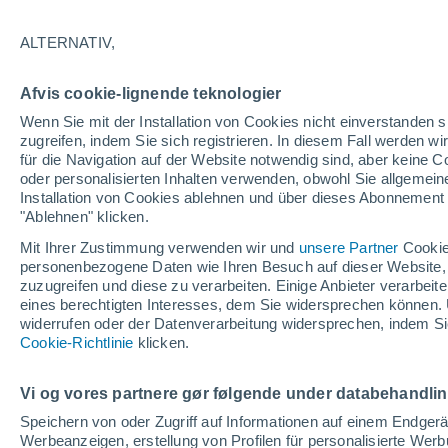
ALTERNATIV,
Afvis cookie-lignende teknologier
Wenn Sie mit der Installation von Cookies nicht einverstanden s
zugreifen, indem Sie sich registrieren. In diesem Fall werden wir
für die Navigation auf der Website notwendig sind, aber keine
oder personalisierten Inhalten verwenden, obwohl Sie allgemein
Installation von Cookies ablehnen und über dieses Abonnement a
29°
"Ablehnen" klicken.
16°
30°
Monthey
Mit Ihrer Zustimmung verwenden wir und
unsere Partner
Cookie
18°
Sion
personenbezogene Daten wie Ihren Besuch auf dieser Website,
zuzugreifen und diese zu verarbeiten. Einige Anbieter verarbe
eines berechtigten Interesses, dem Sie widersprechen können. 
widerrufen oder der Datenverarbeitung widersprechen, indem Sie
Cookie-Richtlinie
klicken.
Vi og vores partnere gør følgende under databehandli
Speichern von oder Zugriff auf Informationen auf einem Endger
Werbeanzeigen, erstellung von Profilen für personalisierte Wer