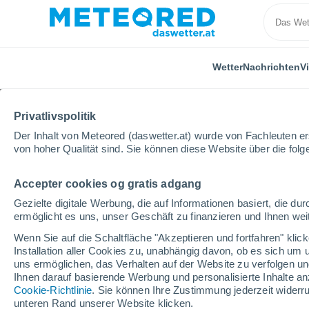
Wetter
Nachrichten
V
Privatlivspolitik
Der Inhalt von Meteored (daswetter.at) wurde von Fachleuten erst
von hoher Qualität sind. Sie können diese Website über die fol
Accepter cookies og gratis adgang
Home
Schweiz
Valais
Gezielte digitale Werbung, die auf Informationen basiert, die 
ermöglicht es uns, unser Geschäft zu finanzieren und Ihnen weit
Wetter für Valais
Wenn Sie auf die Schaltfläche "Akzeptieren und fortfahren" kli
Installation aller Cookies zu, unabhängig davon, ob es sich um 
uns ermöglichen, das Verhalten auf der Website zu verfolgen und
Heute, 7. August
Tageswetter
Symbole
Ihnen darauf basierende Werbung und personalisierte Inhalte an
Cookie-Richtlinie
. Sie können Ihre Zustimmung jederzeit widerru
unteren Rand unserer Website klicken.