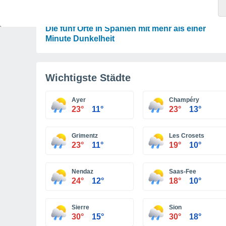
ASTRONOMIE
Karte der Sonnenfinsternis vom 12. August:
Die fünf Orte in Spanien mit mehr als einer
Minute Dunkelheit
Wichtigste Städte
Ayer
Champéry
23°
11°
23°
13°
Grimentz
Les Crosets
23°
11°
19°
10°
Nendaz
Saas-Fee
24°
12°
18°
10°
Sierre
Sion
30°
15°
30°
18°