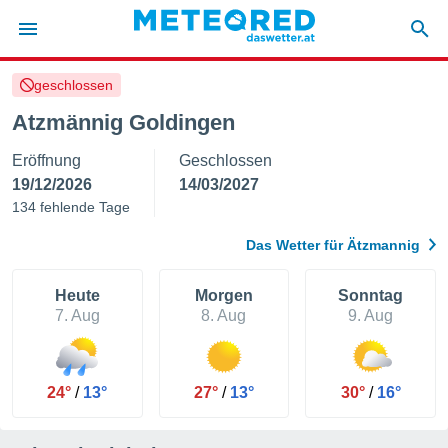
geschlossen
politik
Atzmännig Goldingen
von
Eröffnung
Geschlossen
at) wurde
uten
19/12/2026
14/03/2027
m
134 fehlende Tage
llen, dass
estellten
Das Wetter für Ätzmannig
nen von
tät sind.
 diese
Heute
Morgen
Sonntag
er die
7. Aug
8. Aug
9. Aug
Optionen
 cookies
24°
/
13°
27°
/
13°
30°
/
16°
s adgang
gitale