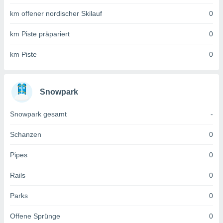
 jederzeit
oder der
km offener nordischer Skilauf
0
beitung
hen, indem
km Piste präpariert
0
ser
f "
km Piste
0
en
" oder
tlinie
Snowpark
es
Snowpark gesamt
-
gør
 under
Schanzen
0
ndlingen:
von oder
Pipes
0
nen auf
Rails
0
erät,
g
 Daten zur
Parks
0
on
igen,
Offene Sprünge
0