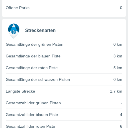
von
Offene Parks
0
erte
verwendung
n zur
Streckenarten
erter
rstellung
n zur
Gesamtlänge der grünen Pisten
0 km
ierung von
verwendung
Gesamtlänge der blauen Piste
3 km
n zur
Gesamtlänge der roten Piste
5 km
erter
essung der
Gesamtlänge der schwarzen Pisten
0 km
ung,
er
Längste Strecke
1.7 km
ce von
analyse von
Gesamtzahl der grünen Pisten
-
n durch
 oder
onen von
Gesamtzahl der blauen Piste
4
nen
Gesamtzahl der roten Piste
6