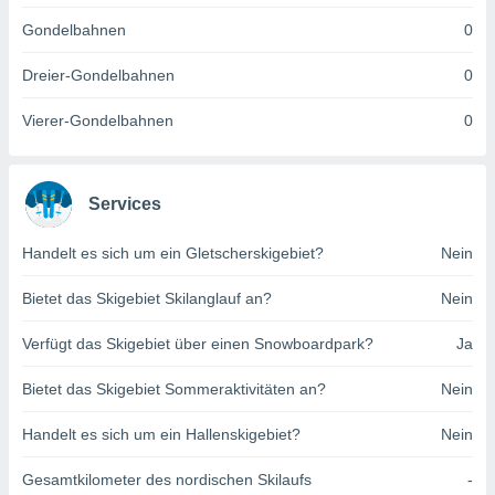
indeutige
Gondelbahnen
0
 oder
Dreier-Gondelbahnen
0
en, um
ezogene
Vierer-Gondelbahnen
0
Ihren
 dieser
P-Adressen
-
Services
 zu
 darauf
n und diese
Handelt es sich um ein Gletscherskigebiet?
Nein
ten. Einige
rarbeiten
Bietet das Skigebiet Skilanglauf an?
Nein
ezogenen
Verfügt das Skigebiet über einen Snowboardpark?
Ja
icherweise
age eines
Bietet das Skigebiet Sommeraktivitäten an?
Nein
en
, dem Sie
Handelt es sich um ein Hallenskigebiet?
Nein
hen
 dies zu
 Sie Ihre
Gesamtkilometer des nordischen Skilaufs
-