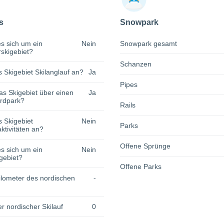
s
Snowpark
s sich um ein
Nein
Snowpark gesamt
rskigebiet?
Schanzen
s Skigebiet Skilanglauf an?
Ja
Pipes
as Skigebiet über einen
Ja
rdpark?
Rails
s Skigebiet
Nein
Parks
tivitäten an?
Offene Sprünge
s sich um ein
Nein
gebiet?
Offene Parks
lometer des nordischen
-
r nordischer Skilauf
0