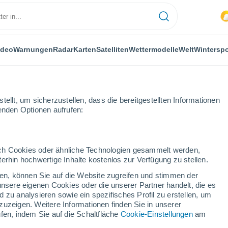
ideo
Warnungen
Radar
Karten
Satelliten
Wettermodelle
Welt
Winterspo
ellt, um sicherzustellen, dass die bereitgestellten Informationen
genden Optionen aufrufen:
pel
Wintersport
durch Cookies oder ähnliche Technologien gesammelt werden,
erhin hochwertige Inhalte kostenlos zur Verfügung zu stellen.
Das Wetter für Ebnat-Kappel
cken, können Sie auf die Website zugreifen und stimmen der
unsere eigenen Cookies oder die unserer Partner handelt, die es
 zu analysieren sowie ein spezifisches Profil zu erstellen, um
Heute
Morgen
Montag
zuzeigen. Weitere Informationen finden Sie in unserer
8. Aug
9. Aug
10. Aug
fen, indem Sie auf die Schaltfläche
Cookie-Einstellungen
am