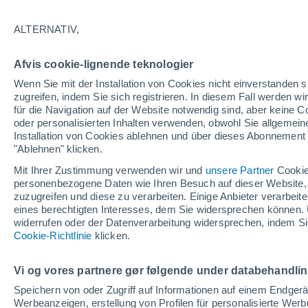
26/12/2026
14/03/2027
139 fehlende Tage
ALTERNATIV,
Afvis cookie-lignende teknologier
Schneebericht heute
Wenn Sie mit der Installation von Cookies nicht einverstanden s
zugreifen, indem Sie sich registrieren. In diesem Fall werden wir
für die Navigation auf der Website notwendig sind, aber keine
Pisten nach
0
1
1
0
oder personalisierten Inhalten verwenden, obwohl Sie allgemein
Schwierigkeitsgrad
Installation von Cookies ablehnen und über dieses Abonnement a
"Ablehnen" klicken.
befahrbare Pistenkilometer
0 / 3
Mit Ihrer Zustimmung verwenden wir und
unsere Partner
Cookie
personenbezogene Daten wie Ihren Besuch auf dieser Website,
zuzugreifen und diese zu verarbeiten. Einige Anbieter verarbe
eines berechtigten Interesses, dem Sie widersprechen können. 
Offene Pisten
0 / 2
widerrufen oder der Datenverarbeitung widersprechen, indem Sie
Cookie-Richtlinie
klicken.
Lifte
0 / 2
Vi og vores partnere gør følgende under databehandli
Speichern von oder Zugriff auf Informationen auf einem Endger
Werbeanzeigen, erstellung von Profilen für personalisierte Wer