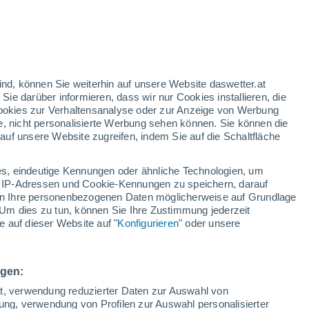
28°
/
15°
31°
/
18°
29°
/
17°
ind, können Sie weiterhin auf unsere Website daswetter.at
 Sie darüber informieren, dass wir nur Cookies installieren, die
 Cookies zur Verhaltensanalyse oder zur Anzeige von Werbung
Schneeverhältnisse
e, nicht personalisierte Werbung sehen können. Sie können die
uf unsere Website zugreifen, indem Sie auf die Schaltfläche
Schneehöhe im Tal
-
s, eindeutige Kennungen oder ähnliche Technologien, um
Schneehöhe iauf dem Berg
-
 IP-Adressen und Cookie-Kennungen zu speichern, darauf
iten Ihre personenbezogenen Daten möglicherweise auf Grundlage
Um dies zu tun, können Sie Ihre Zustimmung jederzeit
Schneebeschaffenheit im Tal
-
 auf dieser Website auf "
Konfigurieren
" oder unsere
Schneebeschaffenheit auf dem Berg
-
ngen:
ät, verwendung reduzierter Daten zur Auswahl von
bung, verwendung von Profilen zur Auswahl personalisierter