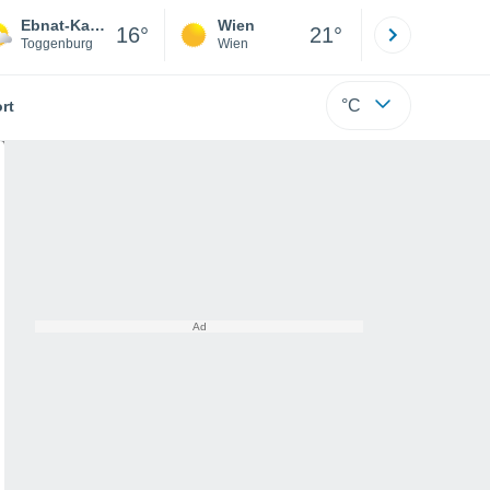
Ebnat-Kappel
Wien
Innsbruck
16°
21°
Toggenburg
Wien
Tirol
°C
rt