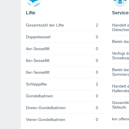
Lifte
Service
Gesamtzahl der Lifte
2
Handelt e
Gletsche
Doppelsessel
0
Bietet da
4er-Sessellift
0
Verfügt d
Snowboa
6er-Sessellift
0
Bietet da
8er-Sessellift
0
Sommerak
Schlepplifte
2
Handelt e
Hallenski
Gondelbahnen
0
Gesamtki
Skilaufs
Dreier-Gondelbahnen
0
km offene
Vierer-Gondelbahnen
0