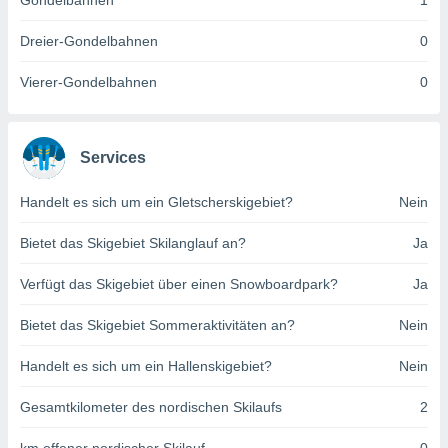
Gondelbahnen
1
indeutige
 oder
Dreier-Gondelbahnen
0
en, um
Vierer-Gondelbahnen
0
ezogene
Ihren
 dieser
P-Adressen
Services
-
 zu
Handelt es sich um ein Gletscherskigebiet?
Nein
 darauf
n und diese
ten. Einige
Bietet das Skigebiet Skilanglauf an?
Ja
rarbeiten
Verfügt das Skigebiet über einen Snowboardpark?
Ja
ezogenen
icherweise
Bietet das Skigebiet Sommeraktivitäten an?
Nein
age eines
en
Handelt es sich um ein Hallenskigebiet?
Nein
, dem Sie
hen
Gesamtkilometer des nordischen Skilaufs
2
 dies zu
 Sie Ihre