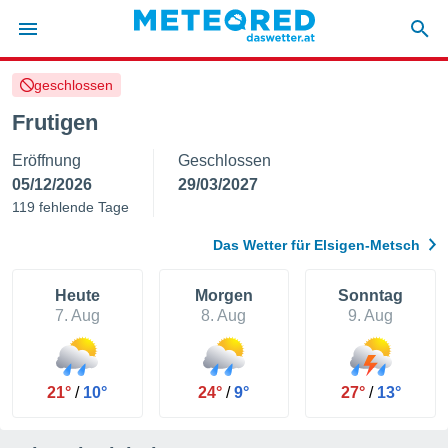
geschlossen
politik
Frutigen
von
Eröffnung
Geschlossen
at) wurde
uten
05/12/2026
29/03/2027
m
119 fehlende Tage
llen, dass
estellten
Das Wetter für Elsigen-Metsch
nen von
tät sind.
 diese
Heute
Morgen
Sonntag
er die
7. Aug
8. Aug
9. Aug
Optionen
 cookies
21°
/
10°
24°
/
9°
27°
/
13°
s adgang
gitale