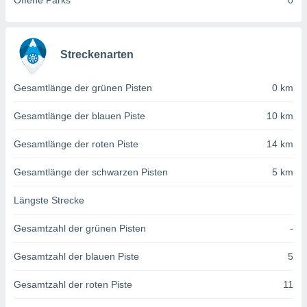
Offene Parks
0
von
erte
verwendung
n zur
Streckenarten
erter
Gesamtlänge der grünen Pisten
0 km
rstellung
n zur
Gesamtlänge der blauen Piste
10 km
ierung von
verwendung
Gesamtlänge der roten Piste
14 km
n zur
erter
Gesamtlänge der schwarzen Pisten
5 km
essung der
ung,
Längste Strecke
er
ce von
Gesamtzahl der grünen Pisten
-
analyse von
n durch
Gesamtzahl der blauen Piste
5
 oder
onen von
Gesamtzahl der roten Piste
11
nen