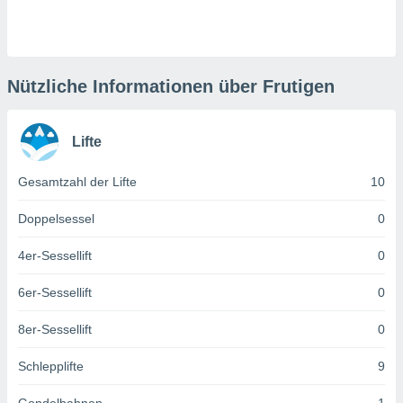
keine
r
analyse
nzeige von
der
Nützliche Informationen über Frutigen
erten
erwenden,
Lifte
 nicht
erte
Gesamtzahl der Lifte
10
ehen
e können
ation von
Doppelsessel
0
lehnen und
s
4er-Sessellift
0
t auf
site
6er-Sessellift
0
 indem Sie
altfläche
8er-Sessellift
0
 klicken.
Zustimmung
Schlepplifte
9
wir und
tner