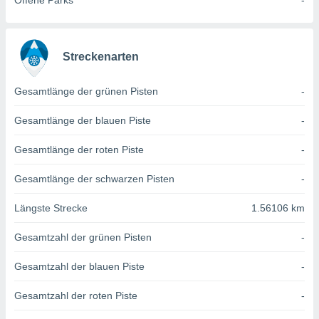
Offene Parks
-
von
erte
verwendung
n zur
Streckenarten
erter
Gesamtlänge der grünen Pisten
-
rstellung
n zur
Gesamtlänge der blauen Piste
-
ierung von
verwendung
Gesamtlänge der roten Piste
-
n zur
erter
Gesamtlänge der schwarzen Pisten
-
essung der
ung,
Längste Strecke
1.56106 km
er
ce von
Gesamtzahl der grünen Pisten
-
analyse von
n durch
Gesamtzahl der blauen Piste
-
 oder
onen von
Gesamtzahl der roten Piste
-
nen