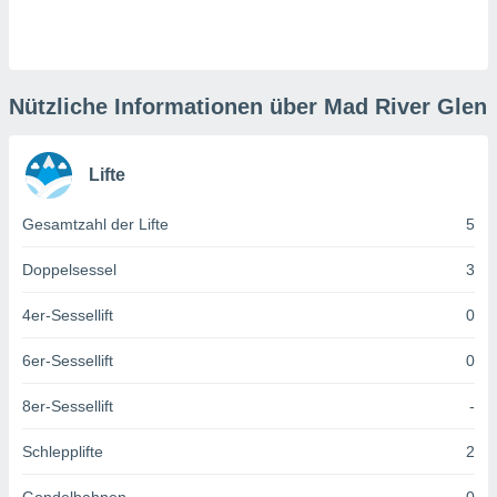
keine
r
analyse
nzeige von
der
Nützliche Informationen über Mad River Glen
erten
erwenden,
Lifte
 nicht
erte
Gesamtzahl der Lifte
5
ehen
e können
ation von
Doppelsessel
3
lehnen und
s
4er-Sessellift
0
t auf
site
6er-Sessellift
0
 indem Sie
altfläche
8er-Sessellift
-
 klicken.
Zustimmung
Schlepplifte
2
wir und
tner