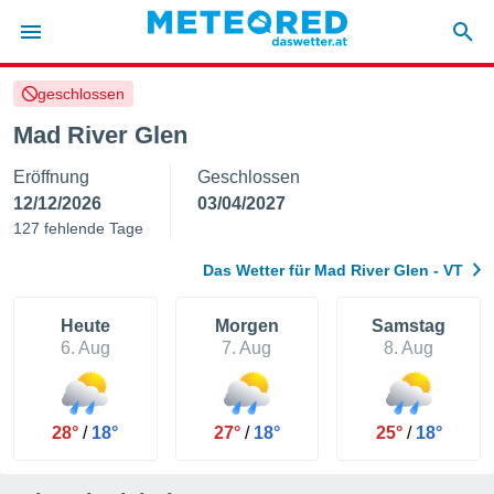
geschlossen
politik
Mad River Glen
von
Eröffnung
Geschlossen
at) wurde
uten
12/12/2026
03/04/2027
m
127 fehlende Tage
llen, dass
estellten
Das Wetter für Mad River Glen - VT
nen von
tät sind.
 diese
Heute
Morgen
Samstag
er die
6. Aug
7. Aug
8. Aug
Optionen
 cookies
28°
/
18°
27°
/
18°
25°
/
18°
s adgang
gitale