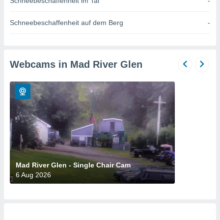
Schneebeschaffenheit im Tal
-
okies oder
 Partner
e es uns
Schneebeschaffenheit auf dem Berg
-
n, das
uf der
 verfolgen
lysieren
Webcams in Mad River Glen
s Profil zu
um Ihnen
ierende
nd
erte Inhalte
. Weitere
nen finden
rer
tlinie
. Sie
e
Mad River Glen - Single Chair Cam
 jederzeit
6 Aug 2026
, indem Sie
altfläche
stellungen
n Rand
bsite