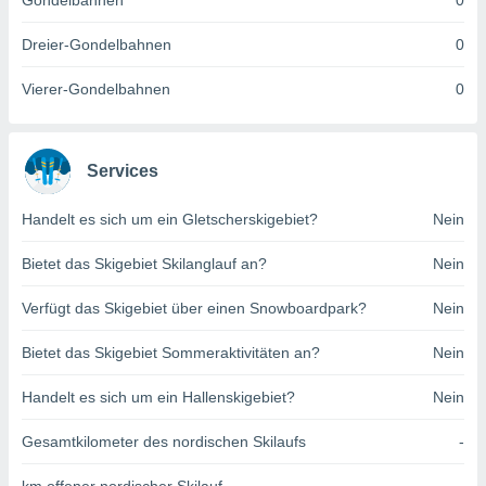
Gondelbahnen
0
indeutige
 oder
Dreier-Gondelbahnen
0
en, um
Vierer-Gondelbahnen
0
ezogene
Ihren
 dieser
P-Adressen
Services
-
 zu
Handelt es sich um ein Gletscherskigebiet?
Nein
 darauf
n und diese
ten. Einige
Bietet das Skigebiet Skilanglauf an?
Nein
rarbeiten
Verfügt das Skigebiet über einen Snowboardpark?
Nein
ezogenen
icherweise
Bietet das Skigebiet Sommeraktivitäten an?
Nein
age eines
en
Handelt es sich um ein Hallenskigebiet?
Nein
, dem Sie
hen
Gesamtkilometer des nordischen Skilaufs
-
 dies zu
 Sie Ihre