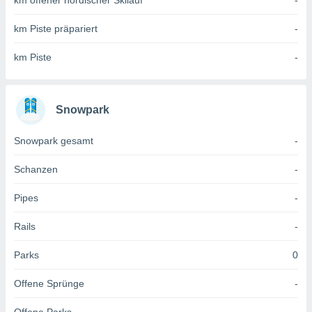
km offener nordischer Skilauf
-
 jederzeit
oder der
km Piste präpariert
-
beitung
hen, indem
ser
km Piste
-
f "
en
" oder
tlinie
Snowpark
Snowpark gesamt
-
es
gør
Schanzen
-
 under
ndlingen:
Pipes
-
von oder
Rails
-
nen auf
erät,
Parks
0
g
 Daten zur
Offene Sprünge
-
on
igen,