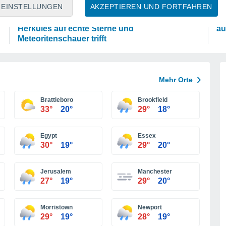
ASTRONOMIE
W
EINSTELLUNGEN
AKZEPTIEREN UND FORTFAHREN
Das Sternbild Löwe: Wo der Mythos des
Fo
Herkules auf echte Sterne und
au
Meteoritenschauer trifft
Mehr Orte
Brattleboro
Brookfield
33°
20°
29°
18°
Egypt
Essex
30°
19°
29°
20°
Jerusalem
Manchester
27°
19°
29°
20°
Morristown
Newport
29°
19°
28°
19°