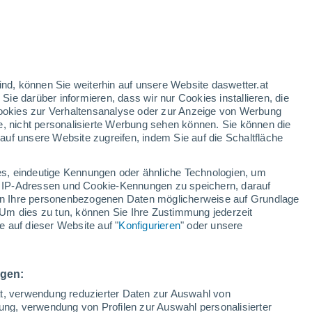
28°
19°
Newport
ind, können Sie weiterhin auf unsere Website daswetter.at
 Sie darüber informieren, dass wir nur Cookies installieren, die
 Cookies zur Verhaltensanalyse oder zur Anzeige von Werbung
e, nicht personalisierte Werbung sehen können. Sie können die
uf unsere Website zugreifen, indem Sie auf die Schaltfläche
s, eindeutige Kennungen oder ähnliche Technologien, um
30°
 IP-Adressen und Cookie-Kennungen zu speichern, darauf
21°
iten Ihre personenbezogenen Daten möglicherweise auf Grundlage
Um dies zu tun, können Sie Ihre Zustimmung jederzeit
 auf dieser Website auf "
Konfigurieren
" oder unsere
33°
ngen:
20°
attleboro
ät, verwendung reduzierter Daten zur Auswahl von
bung, verwendung von Profilen zur Auswahl personalisierter