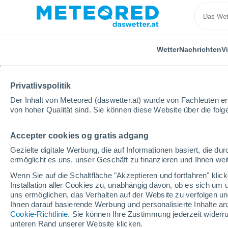
Wetter
Nachrichten
V
Privatlivspolitik
Der Inhalt von Meteored (daswetter.at) wurde von Fachleuten erst
von hoher Qualität sind. Sie können diese Website über die fol
Accepter cookies og gratis adgang
Home
USA
Staat Vermont
Gezielte digitale Werbung, die auf Informationen basiert, die 
ermöglicht es uns, unser Geschäft zu finanzieren und Ihnen weit
Wetter für den Staat V
Wenn Sie auf die Schaltfläche "Akzeptieren und fortfahren" kli
Installation aller Cookies zu, unabhängig davon, ob es sich um 
uns ermöglichen, das Verhalten auf der Website zu verfolgen und
Heute, 7. August
Tageswetter
Symbole
Ihnen darauf basierende Werbung und personalisierte Inhalte an
Cookie-Richtlinie
. Sie können Ihre Zustimmung jederzeit widerru
unteren Rand unserer Website klicken.