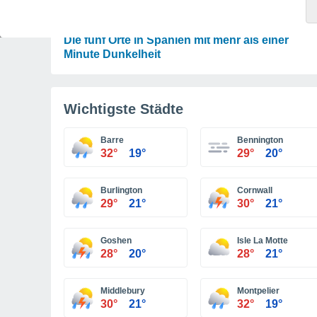
ASTRONOMIE
Karte der Sonnenfinsternis vom 12. August:
Die fünf Orte in Spanien mit mehr als einer
Minute Dunkelheit
Wichtigste Städte
Barre
Bennington
32°
19°
29°
20°
Burlington
Cornwall
29°
21°
30°
21°
Goshen
Isle La Motte
28°
20°
28°
21°
Middlebury
Montpelier
30°
21°
32°
19°