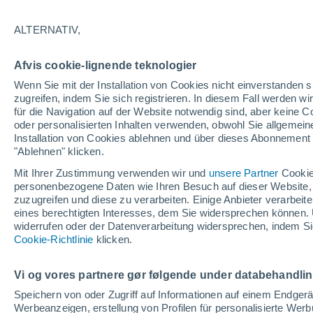
ALTERNATIV,
Afvis cookie-lignende teknologier
29°
Wenn Sie mit der Installation von Cookies nicht einverstanden s
21°
zugreifen, indem Sie sich registrieren. In diesem Fall werden wir
Burlington
für die Navigation auf der Website notwendig sind, aber keine
oder personalisierten Inhalten verwenden, obwohl Sie allgemein
Installation von Cookies ablehnen und über dieses Abonnement a
"Ablehnen" klicken.
Mit Ihrer Zustimmung verwenden wir und
unsere Partner
Cookie
personenbezogene Daten wie Ihren Besuch auf dieser Website,
zuzugreifen und diese zu verarbeiten. Einige Anbieter verarbe
Rutland
eines berechtigten Interesses, dem Sie widersprechen können. 
widerrufen oder der Datenverarbeitung widersprechen, indem Sie
Cookie-Richtlinie
klicken.
Vi og vores partnere gør følgende under databehandli
Br
Speichern von oder Zugriff auf Informationen auf einem Endger
Werbeanzeigen, erstellung von Profilen für personalisierte Wer