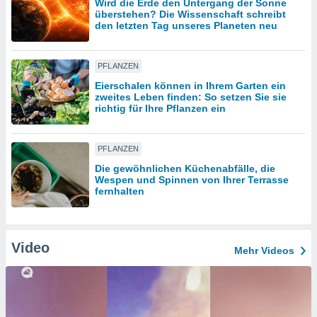
Wird die Erde den Untergang der Sonne
überstehen? Die Wissenschaft schreibt
den letzten Tag unseres Planeten neu
IV,
kie-
PFLANZEN
Eierschalen können in Ihrem Garten ein
er
zweites Leben finden: So setzen Sie sie
richtig für Ihre Pflanzen ein
it der
n von
cht
PFLANZEN
den sind,
 weiterhin
Die gewöhnlichen Küchenabfälle, die
 Website
Wespen und Spinnen von Ihrer Terrasse
fernhalten
t
 indem Sie
ieren. In
l werden
Video
über
Mehr Videos
, dass wir
s
, die für die
auf der
twendig