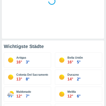
indeutige
 oder
en, um
ezogene
Ihren
 dieser
P-Adressen
-
 zu
Wichtigste Städte
 darauf
n und diese
ten. Einige
Artigas
Bella Unión
rarbeiten
16°
3°
16°
5°
ezogenen
Colonia Del Sacramento
Durazno
icherweise
13°
8°
14°
2°
age eines
en
, dem Sie
Maldonado
Melilla
hen
12°
7°
12°
6°
 dies zu
 Sie Ihre