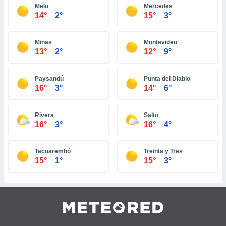
 jederzeit
Melo
Mercedes
oder der
14°
2°
15°
3°
beitung
hen, indem
ser
Minas
Montevideo
f "
13°
2°
12°
9°
en
" oder
tlinie
Paysandú
Punta del Diablo
16°
3°
14°
6°
es
Rivera
Salto
gør
16°
3°
16°
4°
 under
ndlingen:
von oder
Tacuarembó
Treinta y Tres
15°
1°
15°
3°
nen auf
erät,
g
 Daten zur
on
igen,