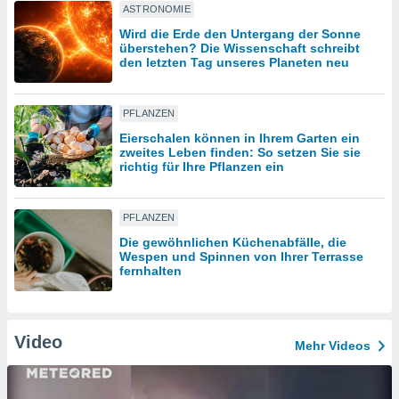
ASTRONOMIE
Wird die Erde den Untergang der Sonne
IV,
überstehen? Die Wissenschaft schreibt
den letzten Tag unseres Planeten neu
kie-
PFLANZEN
er
Eierschalen können in Ihrem Garten ein
it der
zweites Leben finden: So setzen Sie sie
n von
richtig für Ihre Pflanzen ein
cht
den sind,
 weiterhin
PFLANZEN
 Website
t
Die gewöhnlichen Küchenabfälle, die
Wespen und Spinnen von Ihrer Terrasse
 indem Sie
fernhalten
ieren. In
l werden
über
, dass wir
Video
s
Mehr Videos
, die für die
auf der
twendig