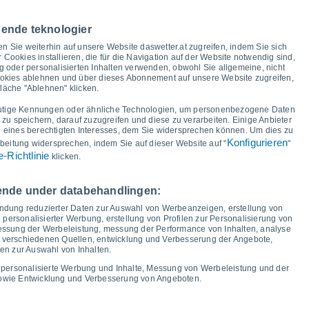
ur und Taupunkt für die nächsten 14 Tage
nende teknologier
35°
en Sie weiterhin auf unsere Website daswetter.at zugreifen, indem Sie sich
33°
r Cookies installieren, die für die Navigation auf der Website notwendig sind,
30°
 oder personalisierten Inhalten verwenden, obwohl Sie allgemeine, nicht
ookies ablehnen und über dieses Abonnement auf unsere Website zugreifen,
26°
fläche "Ablehnen" klicken.
24°
23°
22°
21°
utige Kennungen oder ähnliche Technologien, um personenbezogene Daten
18°
17°
17°
u speichern, darauf zuzugreifen und diese zu verarbeiten. Einige Anbieter
eines berechtigten Interesses, dem Sie widersprechen können. Um dies zu
14°
12°
11°
Konfigurieren
11°
beitung widersprechen, indem Sie auf dieser Website auf "
"
10°
-Richtlinie
klicken.
r
14
Sa
15
So
16
Mo
17
Di
18
Mi
19
Do
20
Fr
21
gende under databehandlingen:
Minimale Temperatur
Taupunkt
endung reduzierter Daten zur Auswahl von Werbeanzeigen, erstellung von
 personalisierter Werbung, erstellung von Profilen zur Personalisierung von
 messung der Werbeleistung, messung der Performance von Inhalten, analyse
s verschiedenen Quellen, entwicklung und Verbesserung der Angebote,
en zur Auswahl von Inhalten.
ngsgrad für die nächsten 14 Tage
 personalisierte Werbung und Inhalte, Messung von Werbeleistung und der
100
sowie Entwicklung und Verbesserung von Angeboten.