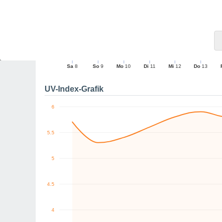
10
9
10
0
NO
SW
NW
NO
NO
O
km/h
Sa
8
So
9
Mo
10
Di
11
Mi
12
Do
13
Maximale Böe
UV-Index-Grafik
6
5.5
5
4.5
4