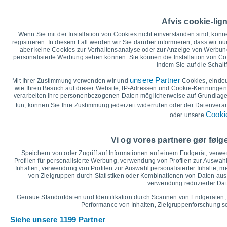
Höchsttemperatur, Tiefsttemperat
Afvis cookie-lig
40
Wenn Sie mit der Installation von Cookies nicht einverstanden sind, könn
35
registrieren. In diesem Fall werden wir Sie darüber informieren, dass wir nu
32°
30°
aber keine Cookies zur Verhaltensanalyse oder zur Anzeige von Werbung
30
27°
personalisierte Werbung sehen können. Sie können die Installation von C
27°
26°
indem Sie auf die Schalt
25
23°
unsere Partner
Mit Ihrer Zustimmung verwenden wir und
Cookies, einde
20
17°
wie Ihren Besuch auf dieser Website, IP-Adressen und Cookie-Kennungen z
15°
verarbeiten Ihre personenbezogenen Daten möglicherweise auf Grundlage 
15
14°
12°
12°
tun, können Sie Ihre Zustimmung jederzeit widerrufen oder der Datenverar
11°
10
Cookie
oder unsere
°C
Sa
8
So
9
Mo
10
Di
11
Mi
12
Do
13
F
Vi og vores partnere gør føl
Maximale Temperatur
Speichern von oder Zugriff auf Informationen auf einem Endgerät, verw
Profilen für personalisierte Werbung, verwendung von Profilen zur Auswahl
Inhalten, verwendung von Profilen zur Auswahl personalisierter Inhalte,
von Zielgruppen durch Statistiken oder Kombinationen von Daten au
Grafik für Niederschlag und Bewölkung
verwendung reduzierter Dat
Regen, Schnee und Bewölku
Genaue Standortdaten und Identifikation durch Scannen von Endgeräten,
5
Performance von Inhalten, Zielgruppenforschung 
1026
Siehe unsere 1199 Partner