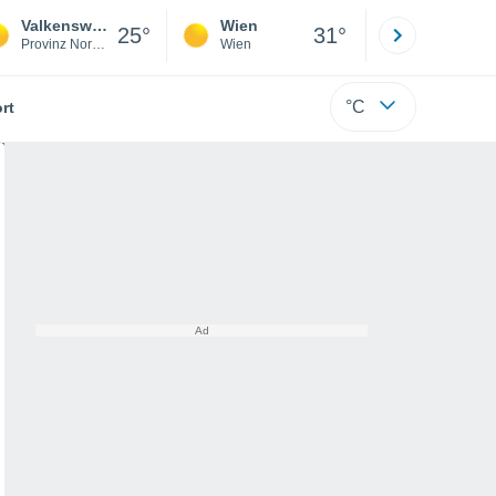
Valkenswaard
Wien
Innsbruck
25°
31°
Provinz Nordbrabant
Wien
Tirol
°C
rt