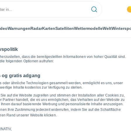
ideo
Warnungen
Radar
Karten
Satelliten
Wettermodelle
Welt
Winterspo
vspolitik
herzustellen, dass die bereitgestellten Informationen von hoher Qualität sind.
die folgenden Optionen aufrufen:
 og gratis adgang
Wettergrafiken
ies oder ähnliche Technologien gesammelt werden, ermöglicht es uns, unser
ertige Inhalte kostenlos zur Verfügung zu stellen.
s Wetter in
Sie auf die Website zugreifen und stimmen der Installation aller Cookies zu,
Partner handelt, die es uns ermöglichen, das Verhalten auf der Website zu
um Ihnen darauf basierende Werbung und personalisierte Inhalte anzuzeigen.
nnen Ihre Zustimmung jederzeit widerrufen, indem Sie auf die Schaltfläche
ren Rand unserer Website klicken.
NATIV,