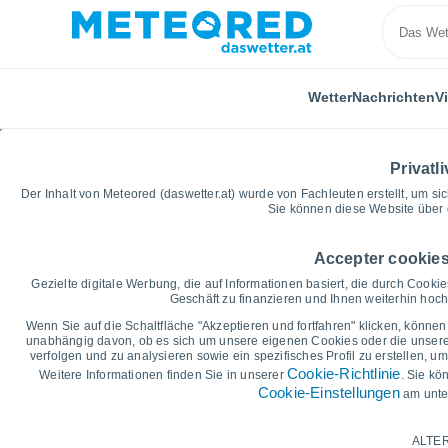
Wetter
Nachrichten
V
Privatli
Der Inhalt von Meteored (daswetter.at) wurde von Fachleuten erstellt, um sic
Sie können diese Website über 
Accepter cookies
Home
Niederlande
Nordbrabant
Valkenswaard
Gezielte digitale Werbung, die auf Informationen basiert, die durch Cook
Geschäft zu finanzieren und Ihnen weiterhin hochw
Vorhersagegrafik für da
Wenn Sie auf die Schaltfläche "Akzeptieren und fortfahren" klicken, können 
unabhängig davon, ob es sich um unsere eigenen Cookies oder die unserer 
Valkenswaard
verfolgen und zu analysieren sowie ein spezifisches Profil zu erstellen, 
Cookie-Richtlinie
Weitere Informationen finden Sie in unserer
. Sie kö
Cookie-Einstellungen
am unte
14 Tage
7 Tage
Grafik der Tiefsttemperaturen
ALTER