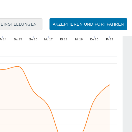
10
6
EINSTELLUNGEN
AKZEPTIEREN UND FORTFAHREN
N
N
N
NO
NW
NW
N
NO
Fr
14
Sa
15
So
16
Mo
17
Di
18
Mi
19
Do
20
Fr
21
Mittlere Windgeschwindigkeit