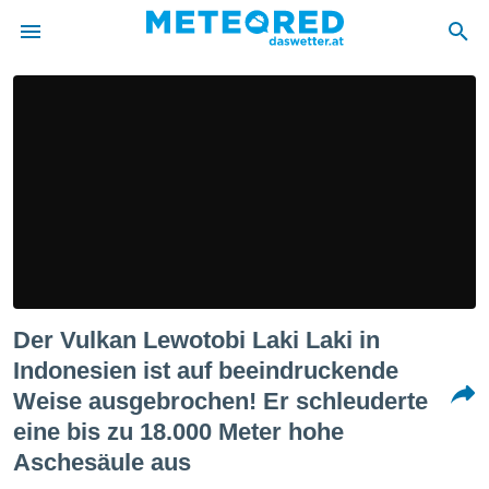
politik
von
at) wurde
uten
m
llen, dass
estellten
nen von
tät sind.
 diese
Der Vulkan Lewotobi Laki Laki in
er die
Optionen
Indonesien ist auf beeindruckende
Weise ausgebrochen! Er schleuderte
 cookies
eine bis zu 18.000 Meter hohe
s adgang
Aschesäule aus
gitale