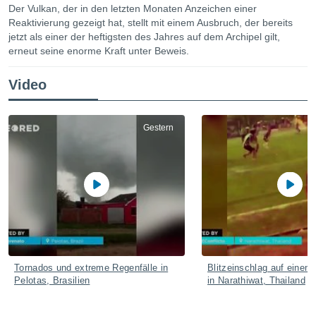
ie auf
Der Vulkan, der in den letzten Monaten Anzeichen einer
en basiert,
Reaktivierung gezeigt hat, stellt mit einem Ausbruch, der bereits
Cookies
jetzt als einer der heftigsten des Jahres auf dem Archipel gilt,
che
erneut seine enorme Kraft unter Beweis.
en
 werden,
Video
 es uns,
AKZEPTIEREN
häft zu
UND
n und Ihnen
FORTFAHREN
hochwertige
Gestern
tenlos zur
u stellen.
EINSTELLUNGEN
uf die
he
en und
 klicken,
 auf die
greifen und
er
 aller
Tornados und extreme Regenfälle in
Blitzeinschlag auf einem 
,
Pelotas, Brasilien
in Narathiwat, Thailand
 davon, ob
 unsere