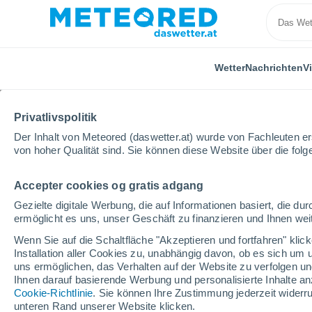
Wetter
Nachrichten
V
Privatlivspolitik
Der Inhalt von Meteored (daswetter.at) wurde von Fachleuten erst
von hoher Qualität sind. Sie können diese Website über die fol
Accepter cookies og gratis adgang
Home
Video
Ein Erdbeben der Stärke 6,1 erschütter
Gezielte digitale Werbung, die auf Informationen basiert, die 
ermöglicht es uns, unser Geschäft zu finanzieren und Ihnen weit
Wenn Sie auf die Schaltfläche "Akzeptieren und fortfahren" kli
Installation aller Cookies zu, unabhängig davon, ob es sich um 
uns ermöglichen, das Verhalten auf der Website zu verfolgen und
Ihnen darauf basierende Werbung und personalisierte Inhalte an
Cookie-Richtlinie
. Sie können Ihre Zustimmung jederzeit widerru
unteren Rand unserer Website klicken.