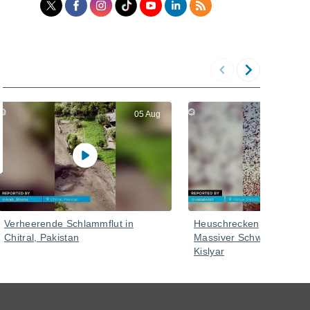
05 Aug
Verheerende Schlammflut in
Heuschreckenplage in Ru
Chitral, Pakistan
Massiver Schwarm im Bez
Kislyar