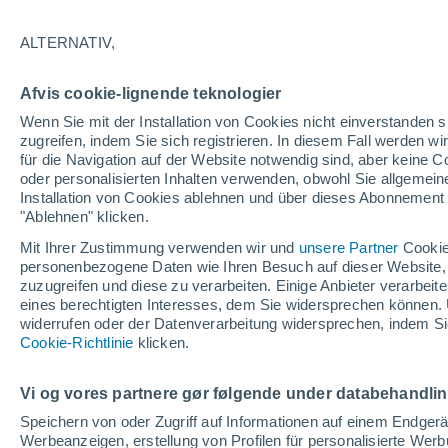
ALTERNATIV,
Afvis cookie-lignende teknologier
Wenn Sie mit der Installation von Cookies nicht einverstanden s
zugreifen, indem Sie sich registrieren. In diesem Fall werden wir
für die Navigation auf der Website notwendig sind, aber keine
oder personalisierten Inhalten verwenden, obwohl Sie allgemein
Installation von Cookies ablehnen und über dieses Abonnement a
"Ablehnen" klicken.
Mit Ihrer Zustimmung verwenden wir und
unsere Partner
Cookie
personenbezogene Daten wie Ihren Besuch auf dieser Website,
zuzugreifen und diese zu verarbeiten. Einige Anbieter verarbe
eines berechtigten Interesses, dem Sie widersprechen können. 
widerrufen oder der Datenverarbeitung widersprechen, indem Sie
Ein Erdbeben der Stärke 
Cookie-Richtlinie
klicken.
Peru
Vi og vores partnere gør følgende under databehandli
Das Erdbeben überraschte Anwohner und Touristen.
Speichern von oder Zugriff auf Informationen auf einem Endger
Infrastruktur in Gebieten nahe dem Epizentrum
Werbeanzeigen, erstellung von Profilen für personalisierte Wer