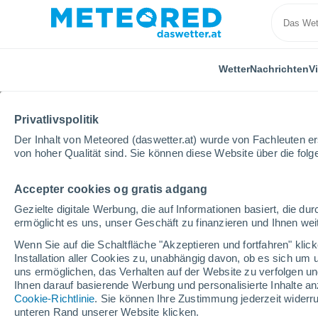
Wetter
Nachrichten
V
Privatlivspolitik
Der Inhalt von Meteored (daswetter.at) wurde von Fachleuten erst
von hoher Qualität sind. Sie können diese Website über die fol
Accepter cookies og gratis adgang
Home
Video
Ein gewaltiger Sandsturm hinterläss
Gezielte digitale Werbung, die auf Informationen basiert, die 
ermöglicht es uns, unser Geschäft zu finanzieren und Ihnen weit
Wenn Sie auf die Schaltfläche "Akzeptieren und fortfahren" kli
Installation aller Cookies zu, unabhängig davon, ob es sich um 
uns ermöglichen, das Verhalten auf der Website zu verfolgen und
Ihnen darauf basierende Werbung und personalisierte Inhalte an
Cookie-Richtlinie
. Sie können Ihre Zustimmung jederzeit widerru
unteren Rand unserer Website klicken.