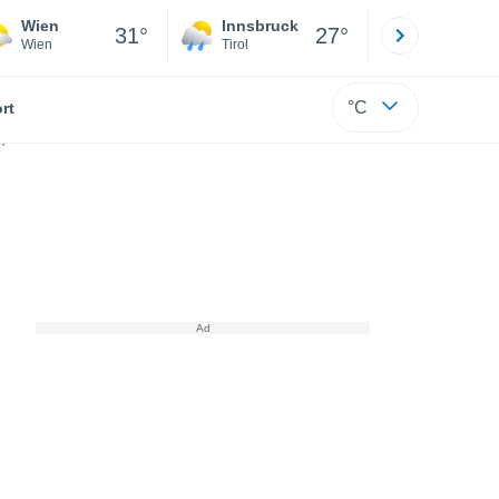
Wien
Innsbruck
Salzburg
31°
27°
Wien
Tirol
Salzburg
°C
rt
 Atemwegsproblemen behandelt.