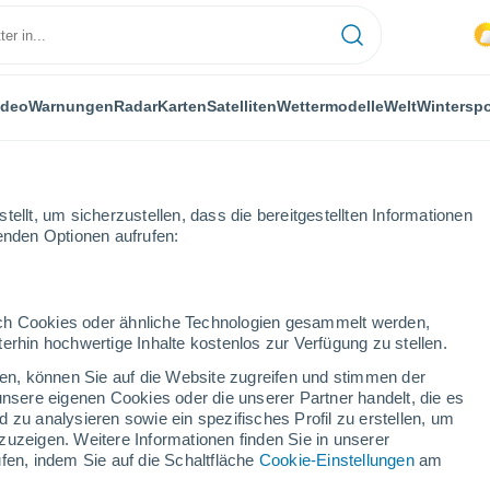
ideo
Warnungen
Radar
Karten
Satelliten
Wettermodelle
Welt
Winterspo
ellt, um sicherzustellen, dass die bereitgestellten Informationen
genden Optionen aufrufen:
t apokalyptische Bilder im Südirak! Tausende Menschen wurden wegen
durch Cookies oder ähnliche Technologien gesammelt werden,
erhin hochwertige Inhalte kostenlos zur Verfügung zu stellen.
cken, können Sie auf die Website zugreifen und stimmen der
unsere eigenen Cookies oder die unserer Partner handelt, die es
 zu analysieren sowie ein spezifisches Profil zu erstellen, um
zuzeigen. Weitere Informationen finden Sie in unserer
fen, indem Sie auf die Schaltfläche
Cookie-Einstellungen
am