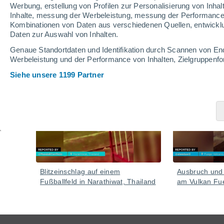
behandelt.
Werbung, erstellung von Profilen zur Personalisierung von Inhal
Inhalte, messung der Werbeleistung, messung der Performance v
Das Phänomen hat zu Stromausfällen, Flugausfälle
Kombinationen von Daten aus verschiedenen Quellen, entwickl
Krankenhauseinweisungen und einem drastischen Verl
Daten zur Auswahl von Inhalten.
Genaue Standortdaten und Identifikation durch Scannen von En
Video
Werbeleistung und der Performance von Inhalten, Zielgruppen
Siehe unsere 1199 Partner
Gestern
Blitzeinschlag auf einem
Ausbruch und i
Fußballfeld in Narathiwat, Thailand
am Vulkan Fu