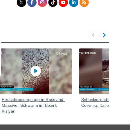
04 Aug
Heuschreckenplage in Russland:
Schockierender Schneeve
Massiver Schwarm im Bezirk
Cervinia, Italien
Kislyar