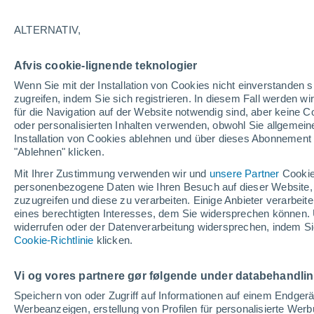
ALTERNATIV,
Afvis cookie-lignende teknologier
Wenn Sie mit der Installation von Cookies nicht einverstanden s
zugreifen, indem Sie sich registrieren. In diesem Fall werden wir
für die Navigation auf der Website notwendig sind, aber keine
oder personalisierten Inhalten verwenden, obwohl Sie allgemein
Installation von Cookies ablehnen und über dieses Abonnement a
"Ablehnen" klicken.
Mit Ihrer Zustimmung verwenden wir und
unsere Partner
Cookie
personenbezogene Daten wie Ihren Besuch auf dieser Website,
zuzugreifen und diese zu verarbeiten. Einige Anbieter verarbe
eines berechtigten Interesses, dem Sie widersprechen können. 
widerrufen oder der Datenverarbeitung widersprechen, indem Sie
Ein gewaltiger Sandstur
Cookie-Richtlinie
klicken.
apokalyptische Bilder i
Vi og vores partnere gør følgende under databehandli
Menschen wurden wege
Speichern von oder Zugriff auf Informationen auf einem Endger
Werbeanzeigen, erstellung von Profilen für personalisierte Wer