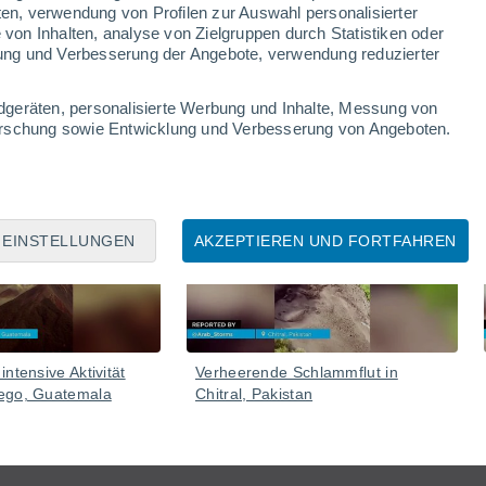
ten, verwendung von Profilen zur Auswahl personalisierter
on Inhalten, analyse von Zielgruppen durch Statistiken oder
n in mehreren Regionen, Tausenden von
ung und Verbesserung der Angebote, verwendung reduzierter
ust der Sicht geführt.
dgeräten, personalisierte Werbung und Inhalte, Messung von
forschung sowie Entwicklung und Verbesserung von Angeboten.
05 Aug
05 Aug
EINSTELLUNGEN
AKZEPTIEREN UND FORTFAHREN
ntensive Aktivität
Verheerende Schlammflut in
ego, Guatemala
Chitral, Pakistan