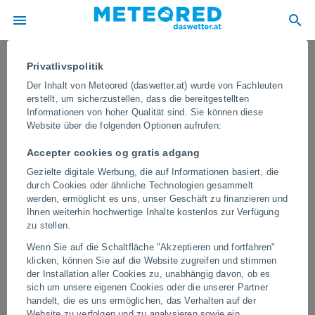
Privatlivspolitik
Der Inhalt von Meteored (daswetter.at) wurde von Fachleuten
erstellt, um sicherzustellen, dass die bereitgestellten
Informationen von hoher Qualität sind. Sie können diese
Website über die folgenden Optionen aufrufen:
Accepter cookies og gratis adgang
Gezielte digitale Werbung, die auf Informationen basiert, die
durch Cookies oder ähnliche Technologien gesammelt
werden, ermöglicht es uns, unser Geschäft zu finanzieren und
Ihnen weiterhin hochwertige Inhalte kostenlos zur Verfügung
Ein gewaltiger Staubsturm fegte über
zu stellen.
Bikaner, Indien
Wenn Sie auf die Schaltfläche "Akzeptieren und fortfahren"
klicken, können Sie auf die Website zugreifen und stimmen
Starke Windböen reduzierten die Sichtweite drastisch und hüllten
der Installation aller Cookies zu, unabhängig davon, ob es
große Teile der Stadt innerhalb weniger Minuten in Nebel. Solche
sich um unsere eigenen Cookies oder die unserer Partner
Ereignisse sind in den trockenen Regionen Nordwestindiens
handelt, die es uns ermöglichen, das Verhalten auf der
während der heißen Jahreszeit relativ häufig.
Website zu verfolgen und zu analysieren sowie ein