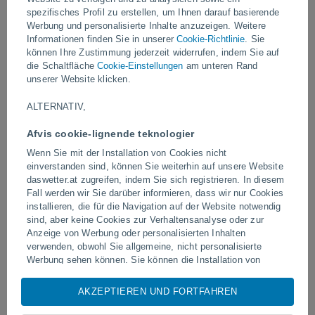
spezifisches Profil zu erstellen, um Ihnen darauf basierende
Video
Werbung und personalisierte Inhalte anzuzeigen. Weitere
Informationen finden Sie in unserer
Cookie-Richtlinie
. Sie
können Ihre Zustimmung jederzeit widerrufen, indem Sie auf
die Schaltfläche
Cookie-Einstellungen
am unteren Rand
Vor 40 Minuten
unserer Website klicken.
ALTERNATIV,
Afvis cookie-lignende teknologier
Wenn Sie mit der Installation von Cookies nicht
einverstanden sind, können Sie weiterhin auf unsere Website
daswetter.at zugreifen, indem Sie sich registrieren. In diesem
Fall werden wir Sie darüber informieren, dass wir nur Cookies
Tornados und extreme Regenfälle in
Blitzeinschlag auf einem 
installieren, die für die Navigation auf der Website notwendig
Pelotas, Brasilien
in Narathiwat, Thailand
sind, aber keine Cookies zur Verhaltensanalyse oder zur
Anzeige von Werbung oder personalisierten Inhalten
verwenden, obwohl Sie allgemeine, nicht personalisierte
Werbung sehen können. Sie können die Installation von
Cookies ablehnen und über dieses Abonnement auf unsere
Website zugreifen, indem Sie auf die Schaltfläche "Ablehnen"
Folgen Sie uns
AKZEPTIEREN UND FORTFAHREN
klicken.