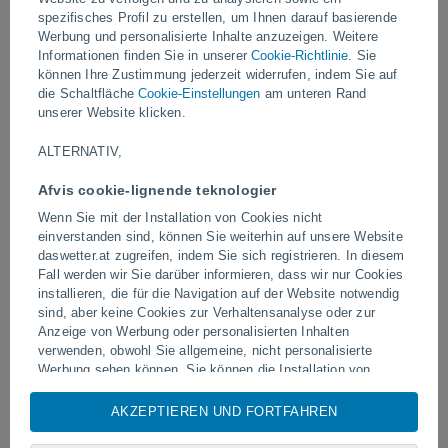
spezifisches Profil zu erstellen, um Ihnen darauf basierende
Werbung und personalisierte Inhalte anzuzeigen. Weitere
Video
Informationen finden Sie in unserer
Cookie-Richtlinie
. Sie
können Ihre Zustimmung jederzeit widerrufen, indem Sie auf
die Schaltfläche
Cookie-Einstellungen
am unteren Rand
Vor 2 Stunden
unserer Website klicken.
ALTERNATIV,
Afvis cookie-lignende teknologier
Wenn Sie mit der Installation von Cookies nicht
einverstanden sind, können Sie weiterhin auf unsere Website
daswetter.at zugreifen, indem Sie sich registrieren. In diesem
Fall werden wir Sie darüber informieren, dass wir nur Cookies
installieren, die für die Navigation auf der Website notwendig
Taifun Dolphin wütet in mehreren
Ein Tornado trifft Piraí do
sind, aber keine Cookies zur Verhaltensanalyse oder zur
Gebieten Chinas
Brasilien
Anzeige von Werbung oder personalisierten Inhalten
verwenden, obwohl Sie allgemeine, nicht personalisierte
Werbung sehen können. Sie können die Installation von
Cookies ablehnen und über dieses Abonnement auf unsere
Folgen Sie uns
Website zugreifen, indem Sie auf die Schaltfläche "Ablehnen"
AKZEPTIEREN UND FORTFAHREN
klicken.