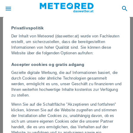
Privatlivspolitik
Der Inhalt von Meteored (daswetter.at) wurde von Fachleuten
erstellt, um sicherzustellen, dass die bereitgestellten
Informationen von hoher Qualität sind. Sie können diese
Website über die folgenden Optionen aufrufen:
Accepter cookies og gratis adgang
Gezielte digitale Werbung, die auf Informationen basiert, die
durch Cookies oder ähnliche Technologien gesammelt
werden, ermöglicht es uns, unser Geschäft zu finanzieren und
Ihnen weiterhin hochwertige Inhalte kostenlos zur Verfügung
Ein heftiger Hagelsturm richtet in der
zu stellen.
italienischen Provinz Verona schwere
Wenn Sie auf die Schaltfläche "Akzeptieren und fortfahren"
Verwüstungen an
klicken, können Sie auf die Website zugreifen und stimmen
der Installation aller Cookies zu, unabhängig davon, ob es
Die Hagelkörner waren so groß, dass sie Fahrzeuge, Dächer,
sich um unsere eigenen Cookies oder die unserer Partner
Ernten und Straßenmobiliar beschädigten. Es wurde auch von
handelt, die es uns ermöglichen, das Verhalten auf der
starken Regenfällen berichtet.
Website zu verfolgen und zu analysieren sowie ein