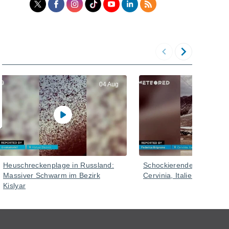
04 Aug
Heuschreckenplage in Russland:
Schockierender Schneeve
Massiver Schwarm im Bezirk
Cervinia, Italien
Kislyar