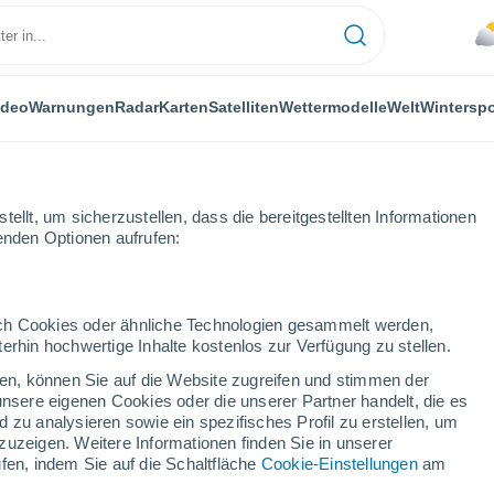
ideo
Warnungen
Radar
Karten
Satelliten
Wettermodelle
Welt
Winterspo
ellt, um sicherzustellen, dass die bereitgestellten Informationen
genden Optionen aufrufen:
, in Nordafrika, sibirische Landschaften hinterlassen
durch Cookies oder ähnliche Technologien gesammelt werden,
erhin hochwertige Inhalte kostenlos zur Verfügung zu stellen.
cken, können Sie auf die Website zugreifen und stimmen der
unsere eigenen Cookies oder die unserer Partner handelt, die es
 zu analysieren sowie ein spezifisches Profil zu erstellen, um
zuzeigen. Weitere Informationen finden Sie in unserer
fen, indem Sie auf die Schaltfläche
Cookie-Einstellungen
am