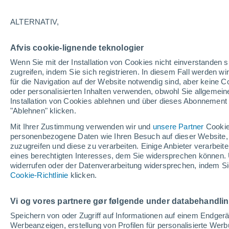
ALTERNATIV,
Afvis cookie-lignende teknologier
Wenn Sie mit der Installation von Cookies nicht einverstanden s
zugreifen, indem Sie sich registrieren. In diesem Fall werden wir
für die Navigation auf der Website notwendig sind, aber keine
oder personalisierten Inhalten verwenden, obwohl Sie allgemein
Installation von Cookies ablehnen und über dieses Abonnement a
"Ablehnen" klicken.
Mit Ihrer Zustimmung verwenden wir und
unsere Partner
Cookie
personenbezogene Daten wie Ihren Besuch auf dieser Website,
zuzugreifen und diese zu verarbeiten. Einige Anbieter verarbe
eines berechtigten Interesses, dem Sie widersprechen können. 
widerrufen oder der Datenverarbeitung widersprechen, indem Sie
Ein heftiger Schneefall h
Cookie-Richtlinie
klicken.
Nordafrika, sibirische L
Vi og vores partnere gør følgende under databehandli
In den letzten Tagen wurden in den wichtigsten Gebi
Speichern von oder Zugriff auf Informationen auf einem Endger
die sich bis in mehrere Städte erstreckten.
Werbeanzeigen, erstellung von Profilen für personalisierte Wer