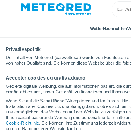
Wetter
Nachrichten
V
Privatlivspolitik
Der Inhalt von Meteored (daswetter.at) wurde von Fachleuten erst
von hoher Qualität sind. Sie können diese Website über die fol
Accepter cookies og gratis adgang
Home
Video
Ein heftiger Schneefall hat in Algerien
Gezielte digitale Werbung, die auf Informationen basiert, die 
ermöglicht es uns, unser Geschäft zu finanzieren und Ihnen weit
Wenn Sie auf die Schaltfläche "Akzeptieren und fortfahren" kli
Installation aller Cookies zu, unabhängig davon, ob es sich um 
uns ermöglichen, das Verhalten auf der Website zu verfolgen und
Ihnen darauf basierende Werbung und personalisierte Inhalte an
Cookie-Richtlinie
. Sie können Ihre Zustimmung jederzeit widerru
unteren Rand unserer Website klicken.