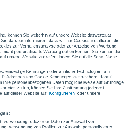
ind, können Sie weiterhin auf unsere Website daswetter.at
 Sie darüber informieren, dass wir nur Cookies installieren, die
 Cookies zur Verhaltensanalyse oder zur Anzeige von Werbung
e, nicht personalisierte Werbung sehen können. Sie können die
uf unsere Website zugreifen, indem Sie auf die Schaltfläche
s, eindeutige Kennungen oder ähnliche Technologien, um
 IP-Adressen und Cookie-Kennungen zu speichern, darauf
iten Ihre personenbezogenen Daten möglicherweise auf Grundlage
Um dies zu tun, können Sie Ihre Zustimmung jederzeit
 auf dieser Website auf "
Konfigurieren
" oder unsere
at in Algerien, in
andschaften hinterlassen
ngen:
rgszügen des Landes sehr starke Schneefälle verzeichnet,
ät, verwendung reduzierter Daten zur Auswahl von
bung, verwendung von Profilen zur Auswahl personalisierter