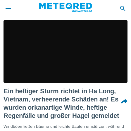
politik
von
at) wurde
uten
m
llen, dass
estellten
nen von
tät sind.
 diese
Ein heftiger Sturm richtet in Ha Long,
er die
Optionen
Vietnam, verheerende Schäden an! Es
wurden orkanartige Winde, heftige
 cookies
Regenfälle und großer Hagel gemeldet
s adgang
Windböen ließen Bäume und leichte Bauten umstürzen, während
gitale