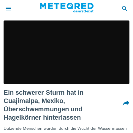
politik
von
at) wurde
uten
m
llen, dass
estellten
nen von
tät sind.
 diese
Ein schwerer Sturm hat in
er die
Optionen
Cuajimalpa, Mexiko,
Überschwemmungen und
 cookies
Hagelkörner hinterlassen
s adgang
Dutzende Menschen wurden durch die Wucht der Wassermassen
gitale