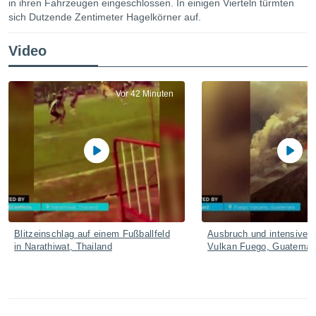
in ihren Fahrzeugen eingeschlossen. In einigen Vierteln türmten
ie auf
sich Dutzende Zentimeter Hagelkörner auf.
en basiert,
Cookies
che
Video
en
 werden,
 es uns,
AKZEPTIEREN
Vor 42 Minuten
häft zu
UND
n und Ihnen
FORTFAHREN
hochwertige
tenlos zur
u stellen.
EINSTELLUNGEN
uf die
he
en und
 klicken,
 auf die
Blitzeinschlag auf einem Fußballfeld
Ausbruch und intensive A
greifen und
in Narathiwat, Thailand
Vulkan Fuego, Guatemal
er
 aller
,
 davon, ob
 unsere