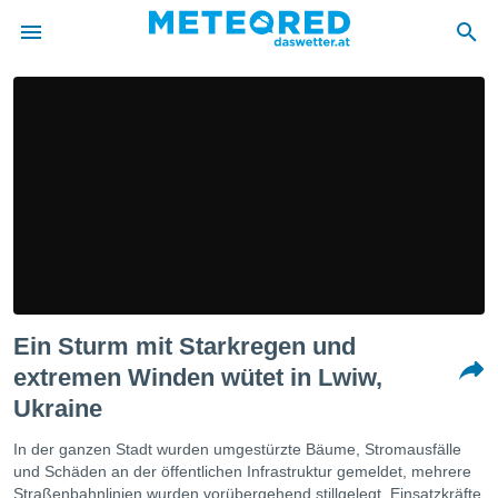
politik
von
at) wurde
uten
m
llen, dass
estellten
nen von
tät sind.
 diese
Ein Sturm mit Starkregen und
er die
Optionen
extremen Winden wütet in Lwiw,
Ukraine
 cookies
In der ganzen Stadt wurden umgestürzte Bäume, Stromausfälle
s adgang
und Schäden an der öffentlichen Infrastruktur gemeldet, mehrere
gitale
Straßenbahnlinien wurden vorübergehend stillgelegt. Einsatzkräfte