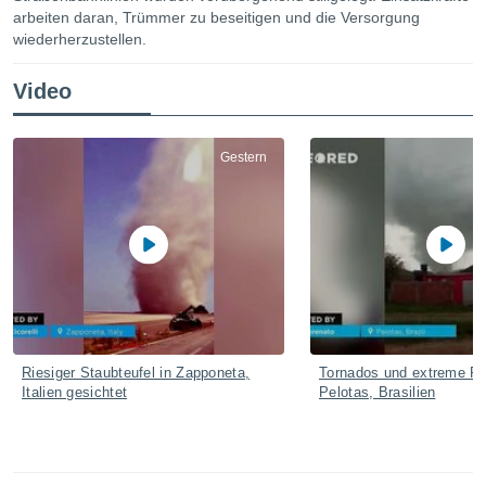
ie auf
arbeiten daran, Trümmer zu beseitigen und die Versorgung
en basiert,
wiederherzustellen.
Cookies
che
Video
en
 werden,
 es uns,
AKZEPTIEREN
häft zu
Gestern
UND
n und Ihnen
FORTFAHREN
hochwertige
tenlos zur
u stellen.
EINSTELLUNGEN
uf die
he
en und
 klicken,
 auf die
greifen und
Riesiger Staubteufel in Zapponeta,
Tornados und extreme Re
er
Italien gesichtet
Pelotas, Brasilien
 aller
,
 davon, ob
 unsere